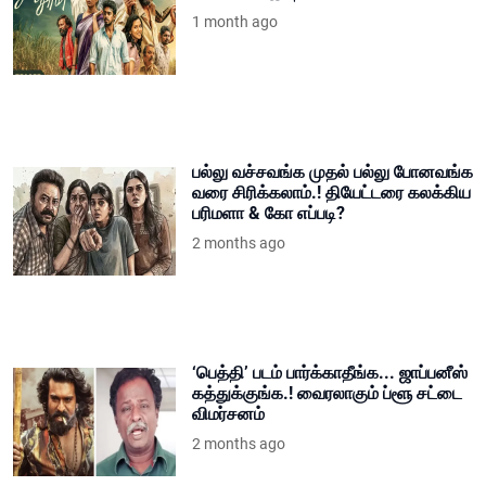
1 month ago
பல்லு வச்சவங்க முதல் பல்லு போனவங்க
வரை சிரிக்கலாம்.! தியேட்டரை கலக்கிய
பரிமளா & கோ எப்படி?
2 months ago
‘பெத்தி’ படம் பார்க்காதீங்க... ஜாப்பனீஸ்
கத்துக்குங்க.! வைரலாகும் ப்ளூ சட்டை
விமர்சனம்
2 months ago