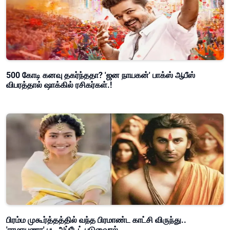
500 கோடி கனவு தகர்ந்ததா? 'ஜன நாயகன்' பாக்ஸ் ஆபீஸ்
விபரத்தால் ஷாக்கில் ரசிகர்கள்.!
பிரம்ம முகூர்த்தத்தில் வந்த பிரமாண்ட காட்சி விருந்து..
'ராமாயணா' பட அப்டேட் படுவைரல்