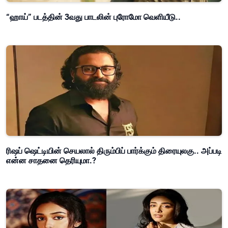
“ஹாய்” படத்தின் 3வது பாடலின் புரோமோ வெளியீடு..
ரிஷப் ஷெட்டியின் செயலால் திரும்பிப் பார்க்கும் திரையுலகு.. அப்படி
என்ன சாதனை தெரியுமா.?