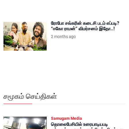
ரோபோ சங்கரின் கடைசி படம் எப்படி?
“ஈகோ ராமன்” விமர்சனம் இதோ..!
2 months ago
சமூகம் செய்திகள்
Samugam Media
தொலைபேசியில் உரையாடியபடி