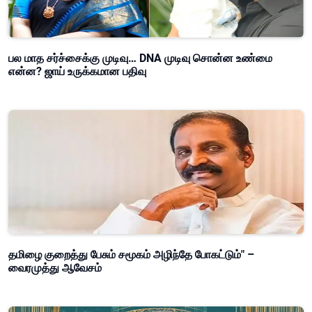
பல மாத சர்ச்சைக்கு முடிவு… DNA முடிவு சொன்ன உண்மை
என்ன? ஜாய் உருக்கமான பதிவு
தமிழை குறைத்து பேசும் சமூகம் அழிந்தே போகட்டும்" –
வைரமுத்து ஆவேசம்