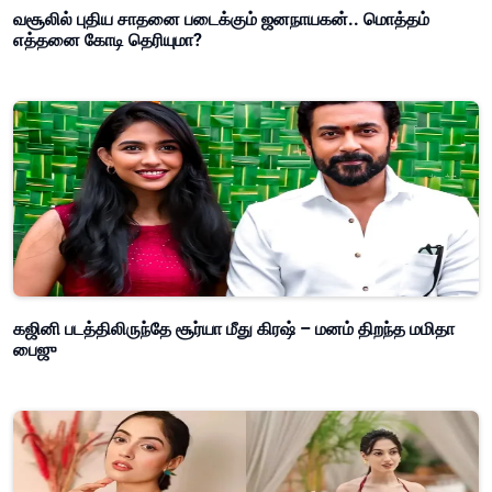
வசூலில் புதிய சாதனை படைக்கும் ஜனநாயகன்.. மொத்தம்
எத்தனை கோடி தெரியுமா?
கஜினி படத்திலிருந்தே சூர்யா மீது கிரஷ் – மனம் திறந்த மமிதா
பைஜு