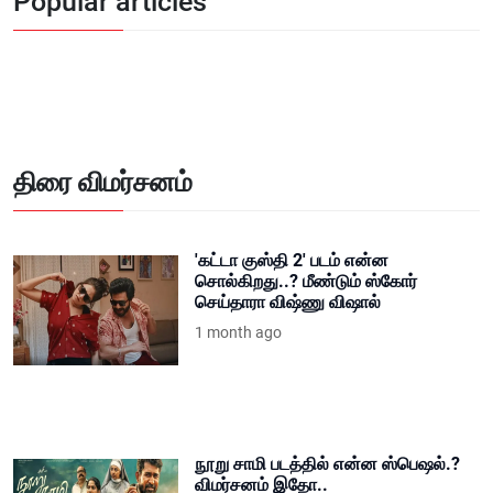
Popular articles
திரை விமர்சனம்
'கட்டா குஸ்தி 2' படம் என்ன
சொல்கிறது..? மீண்டும் ஸ்கோர்
செய்தாரா விஷ்ணு விஷால்
1 month ago
நூறு சாமி படத்தில் என்ன ஸ்பெஷல்.?
விமர்சனம் இதோ..