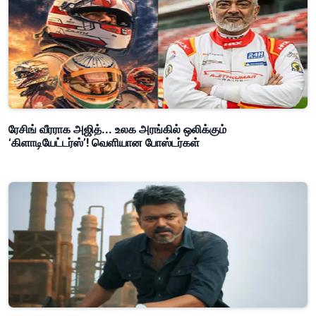
ரேசிங் வீரராக அஜித்... உலக அரங்கில் ஒலிக்கும்
‘கிளாடியேட்டர்ஸ்’! வெளியான போஸ்டர்கள்