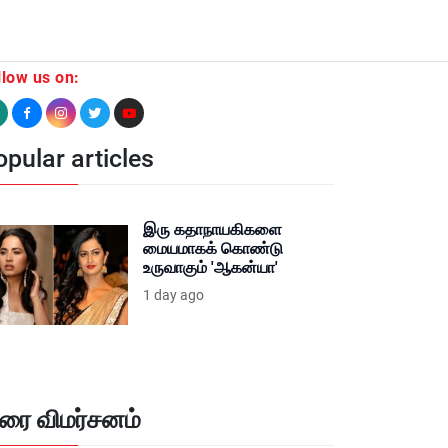
llow us on:
pular articles
இரு கதாநாயகிகளை
மையமாகக் கொண்டு
உருவாகும் 'ஆகன்யா'
1 day ago
ிரை விமர்சனம்