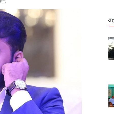
ார்.
ச