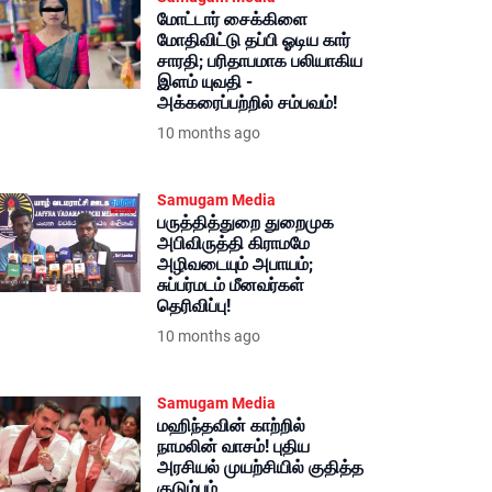
மோட்டார் சைக்கிளை
மோதிவிட்டு தப்பி ஓடிய கார்
சாரதி; பரிதாபமாக பலியாகிய
இளம் யுவதி -
அக்கரைப்பற்றில் சம்பவம்!
10 months ago
Samugam Media
பருத்தித்துறை துறைமுக
அபிவிருத்தி கிராமமே
அழிவடையும் அபாயம்;
சுப்பர்மடம் மீனவர்கள்
தெரிவிப்பு!
10 months ago
Samugam Media
மஹிந்தவின் காற்றில்
நாமலின் வாசம்! புதிய
அரசியல் முயற்சியில் குதித்த
குடும்பம்