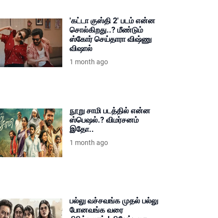
'கட்டா குஸ்தி 2' படம் என்ன
சொல்கிறது..? மீண்டும்
ஸ்கோர் செய்தாரா விஷ்ணு
விஷால்
1 month ago
நூறு சாமி படத்தில் என்ன
ஸ்பெஷல்.? விமர்சனம்
இதோ..
1 month ago
பல்லு வச்சவங்க முதல் பல்லு
போனவங்க வரை