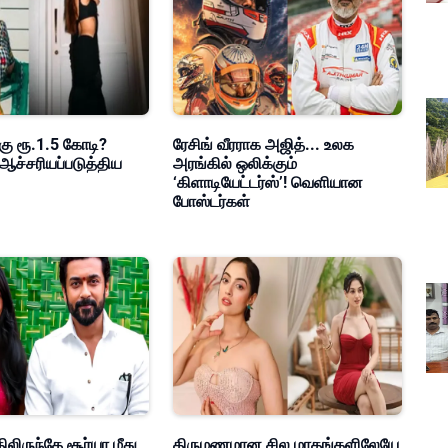
கு ரூ.1.5 கோடி?
ரேசிங் வீரராக அஜித்... உலக
ஆச்சரியப்படுத்திய
அரங்கில் ஒலிக்கும்
‘கிளாடியேட்டர்ஸ்’! வெளியான
போஸ்டர்கள்
ிலிருந்தே சூர்யா மீது
திருமணமான சில மாதங்களிலேயே