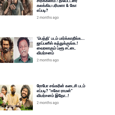
சிரிக்கலாம்.! தியேட்டரை
கலக்கிய பரிமளா & கோ
எப்படி?
2 months ago
‘பெத்தி’ படம் பார்க்காதீங்க...
ஜாப்பனீஸ் கத்துக்குங்க.!
வைரலாகும் ப்ளூ சட்டை
விமர்சனம்
2 months ago
ரோபோ சங்கரின் கடைசி படம்
எப்படி? “ஈகோ ராமன்”
விமர்சனம் இதோ..!
2 months ago