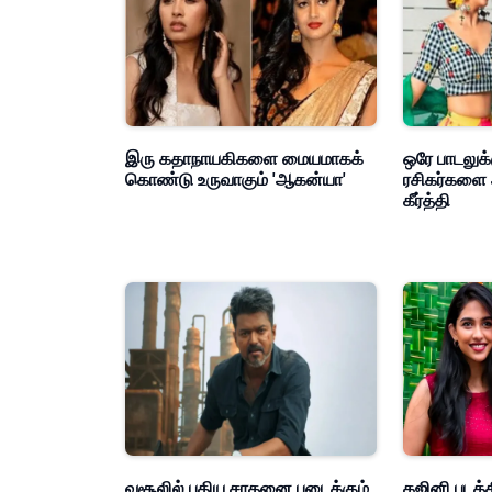
இரு கதாநாயகிகளை மையமாகக்
ஒரே பாடலுக்
கொண்டு உருவாகும் 'ஆகன்யா'
ரசிகர்களை 
கீர்த்தி
வசூலில் புதிய சாதனை படைக்கும்
கஜினி படத்த