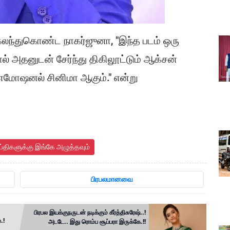
கலந்துகொண்ட நாகர்ஜுனா, "இந்த படம் ஒரு
் அதனுடன் சேர்ந்து திகிலூட்டும் ஆக்சன்
 எமோஷனல் சினிமா ஆகும்." என்று
ய்திகளுக்கு இங்கே அழுத்தவும்
பிரபலமானவை
பிரபல இயக்குநருடன் நடிக்கும் கீர்த்திசுரேஷ்..!
.!
அடடே.. இது ரொம்ப சூப்பரா இருக்கே.!!