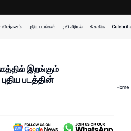
 விமர்சனம்
புதிய படங்கள்
டிவி சீரியல்
கிசு கிசு
Celebrit
்தில் இறங்கும்
புதிய படத்தின்
Home