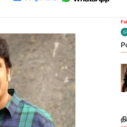
Fo
Po
த