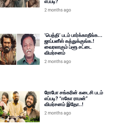
எப்படி?
2 months ago
‘பெத்தி’ படம் பார்க்காதீங்க...
ஜாப்பனீஸ் கத்துக்குங்க.!
வைரலாகும் ப்ளூ சட்டை
விமர்சனம்
2 months ago
ரோபோ சங்கரின் கடைசி படம்
எப்படி? “ஈகோ ராமன்”
விமர்சனம் இதோ..!
2 months ago