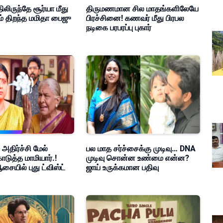
ிலிருந்தே சூர்யா மீது
திருமணமான சில மாதங்களிலேயே
ம் திறந்த மமிதா பைஜு
பிரச்சினை! கணவர் மீது பிரபல
நடிகை பரபரப்பு புகார்
 அதிர்ச்சி மேல்
பல மாத சர்ச்சைக்கு முடிவு… DNA
ொடுத்த மாமியார்.!
முடிவு சொன்ன உண்மை என்ன?
சையில் புது ட்விஸ்ட்
ஜாய் உருக்கமான பதிவு