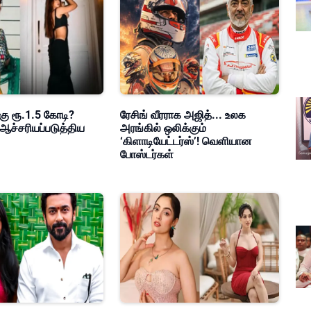
கு ரூ.1.5 கோடி?
ரேசிங் வீரராக அஜித்... உலக
ஆச்சரியப்படுத்திய
அரங்கில் ஒலிக்கும்
‘கிளாடியேட்டர்ஸ்’! வெளியான
போஸ்டர்கள்