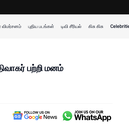
 விமர்சனம்
புதிய படங்கள்
டிவி சீரியல்
கிசு கிசு
Celebrit
திவாகர் பற்றி மனம்