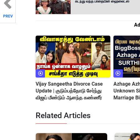
கடந்து வந்த பாதையின் ஹைலைட்ஸ்
PREV
Ad
Vijay Sangeetha Divorce Case
Azhage Azha
Update | குடும்பத்தோடு சேர்ந்து
Unknown Sid
விஜய் மீண்டும் ஆனந்த கண்ணீர்
Marriage B
&amp; Cont
Related Articles