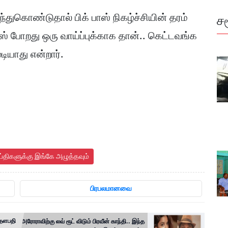
துகொண்டுதால் பிக் பாஸ் நிகழ்ச்சியின் தரம்
ச
ாஸ் போறது ஒரு வாய்ப்புக்காக தான்.. கெட்டவங்க
டியாது என்றார்.
ய்திகளுக்கு இங்கே அழுத்தவும்
பிரபலமானவை
் தளபதி
அரோராவிற்கு லவ் ரூட் விடும் பிரவீன் காந்தி.. இந்த