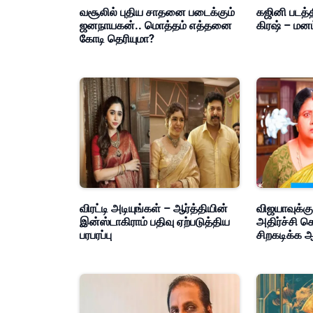
வசூலில் புதிய சாதனை படைக்கும்
கஜினி படத்த
ஜனநாயகன்.. மொத்தம் எத்தனை
கிரஷ் – மன
கோடி தெரியுமா?
விரட்டி அடியுங்கள் – ஆர்த்தியின்
விஜயாவுக்கு
இன்ஸ்டாகிராம் பதிவு ஏற்படுத்திய
அதிர்ச்சி க
பரபரப்பு
சிறகடிக்க ஆ