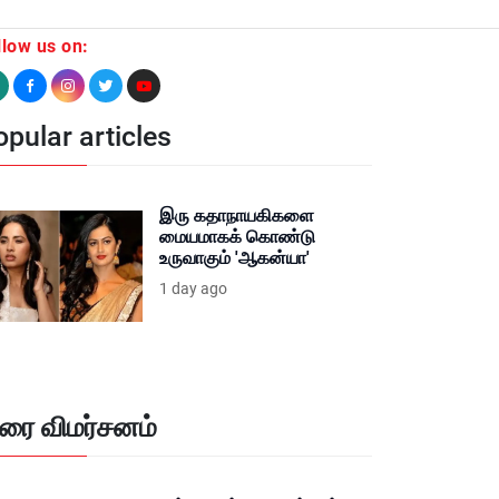
llow us on:
pular articles
இரு கதாநாயகிகளை
மையமாகக் கொண்டு
உருவாகும் 'ஆகன்யா'
1 day ago
ிரை விமர்சனம்