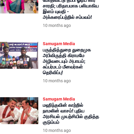
மோதிவிட்டு தப்பி ஓடிய கார்
சாரதி; பரிதாபமாக பலியாகிய
இளம் யுவதி -
அக்கரைப்பற்றில் சம்பவம்!
10 months ago
Samugam Media
பருத்தித்துறை துறைமுக
அபிவிருத்தி கிராமமே
அழிவடையும் அபாயம்;
சுப்பர்மடம் மீனவர்கள்
தெரிவிப்பு!
10 months ago
Samugam Media
மஹிந்தவின் காற்றில்
நாமலின் வாசம்! புதிய
அரசியல் முயற்சியில் குதித்த
குடும்பம்
10 months ago