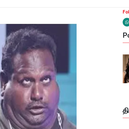
Fo
Po
த