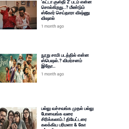
'கட்டா குஸ்தி 2' படம் என்ன
சொல்கிறது..? மீண்டும்
ஸ்கோர் செய்தாரா விஷ்ணு
விஷால்
1 month ago
நூறு சாமி படத்தில் என்ன
ஸ்பெஷல்.? விமர்சனம்
இதோ..
1 month ago
பல்லு வச்சவங்க முதல் பல்லு
போனவங்க வரை
சிரிக்கலாம்.! தியேட்டரை
கலக்கிய பரிமளா & கோ