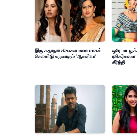
இரு கதாநாயகிகளை மையமாகக்
ஒரே பாடலுக்
கொண்டு உருவாகும் 'ஆகன்யா'
ரசிகர்களை 
கீர்த்தி