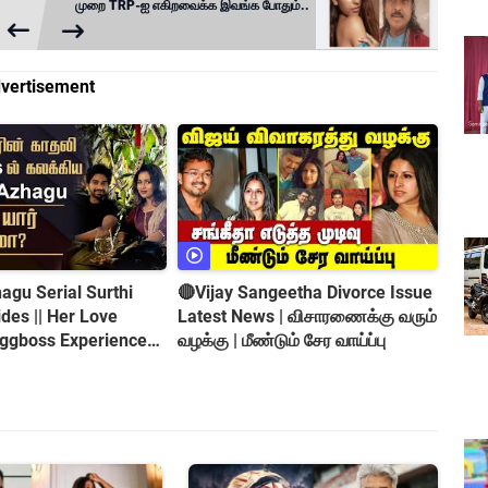
முறை TRP-ஐ எகிறவைக்க இவங்க போதும்..
vertisement
gu Serial Surthi
🔴Vijay Sangeetha Divorce Issue
es || Her Love
Latest News | விசாரணைக்கு வரும்
iggboss Experience
வழக்கு | மீண்டும் சேர வாய்ப்பு
roversy