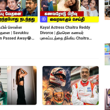
ியில் சொன்ன
Kayal Actress Chaitra Reddy
ேதனை | Savukku
Divorce | திடீரென கணவர்
n Passed Away😭
புகைப்படத்தை நீக்கிய Chaitra
cident
Reddy