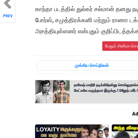
காந்தா படத்தில் துல்கர் சல்மான் தனது நடி
PREV
போர்ஸ், சமுத்திரக்கனி மற்றும் ராணா ட
அசத்தியுள்ளனர் என்பதும் குறிப்பிடத்தக்
மேலும் சினிமா செ
முக்கிய செய்திகள்
நாகேஷ் மாதிரி நடிக்கிறேன்னு சொல்லுறாங்
கேட்கவே வருத்தமா இருக்கு.! பிஜேஷ் பகீர்.!
Ad