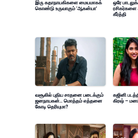
இரு கதாநாயகிகளை மையமாகக்
ஒரே பாடலுக்
கொண்டு உருவாகும் 'ஆகன்யா'
ரசிகர்களை 
கீர்த்தி
வசூலில் புதிய சாதனை படைக்கும்
கஜினி படத்த
ஜனநாயகன்.. மொத்தம் எத்தனை
கிரஷ் – மன
கோடி தெரியுமா?