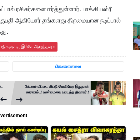
ப்பால் ரசிகர்களை ஈர்த்துள்ளார். பாக்கியஸ்ரீ
க்குபதி ஆகியோர் தங்களது திறமையான நடிப்பால்
கது.
ய்திகளுக்கு இங்கே அழுத்தவும்
பிரபலமானவை
க..
பிக்பாஸ் வீட்டை விட்டு வெளியேற இதுதான்
காரணம்..! உண்மையை உடைத்த திவாகர்.!
vertisement