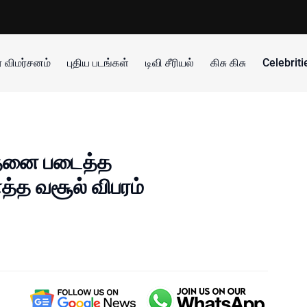
 விமர்சனம்
புதிய படங்கள்
டிவி சீரியல்
கிசு கிசு
Celebrit
சாதனை படைத்த
்த வசூல் விபரம்