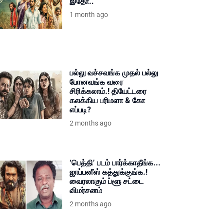
இதோ..
1 month ago
பல்லு வச்சவங்க முதல் பல்லு
போனவங்க வரை
சிரிக்கலாம்.! தியேட்டரை
கலக்கிய பரிமளா & கோ
எப்படி?
2 months ago
‘பெத்தி’ படம் பார்க்காதீங்க...
ஜாப்பனீஸ் கத்துக்குங்க.!
வைரலாகும் ப்ளூ சட்டை
விமர்சனம்
2 months ago