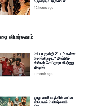
உருவாகும் 'ஆகன்யா'
12 hours ago
ிரை விமர்சனம்
'கட்டா குஸ்தி 2' படம் என்ன
சொல்கிறது..? மீண்டும்
ஸ்கோர் செய்தாரா விஷ்ணு
விஷால்
1 month ago
நூறு சாமி படத்தில் என்ன
ஸ்பெஷல்.? விமர்சனம்