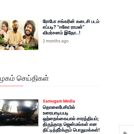
ரோபோ சங்கரின் கடைசி படம்
எப்படி? “ஈகோ ராமன்”
விமர்சனம் இதோ..!
2 months ago
மூகம் செய்திகள்
Samugam Media
தொலைபேசியில்
உரையாடியபடி
ஒற்றைக்கையால் சாரத்தியம்;
திருந்தாத ஜென்மங்கள் என
திட்டித்தீர்க்கும் பொதுமக்கள்!