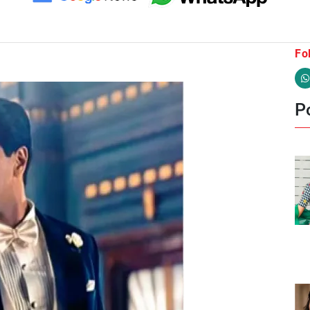
Fo
Po