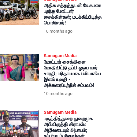
அதிக சத்தத்துடன் வேகமாக
பறந்த மோட்டார்
சைக்கிள்கள்; மடக்கிப்பிடித்த
பொலிஸார்!
10 months ago
Samugam Media
மோட்டார் சைக்கிளை
மோதிவிட்டு தப்பி ஓடிய கார்
சாரதி; பரிதாபமாக பலியாகிய
இளம் யுவதி -
அக்கரைப்பற்றில் சம்பவம்!
10 months ago
Samugam Media
பருத்தித்துறை துறைமுக
அபிவிருத்தி கிராமமே
அழிவடையும் அபாயம்;
சுப்பர்மடம் மீனவர்கள்