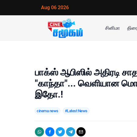
Aug 06 2026
சினிமா
திரை
பாக்ஸ் ஆபிஸில் அதிரடி 
"காந்தா"... வெளியான மொத
இதோ.!
cinema news
#Latest News