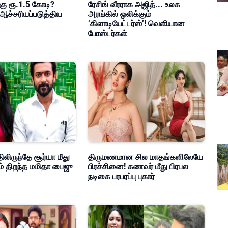
கு ரூ.1.5 கோடி?
ரேசிங் வீரராக அஜித்... உலக
ஆச்சரியப்படுத்திய
அரங்கில் ஒலிக்கும்
‘கிளாடியேட்டர்ஸ்’! வெளியான
போஸ்டர்கள்
ிலிருந்தே சூர்யா மீது
திருமணமான சில மாதங்களிலேயே
ம் திறந்த மமிதா பைஜு
பிரச்சினை! கணவர் மீது பிரபல
நடிகை பரபரப்பு புகார்