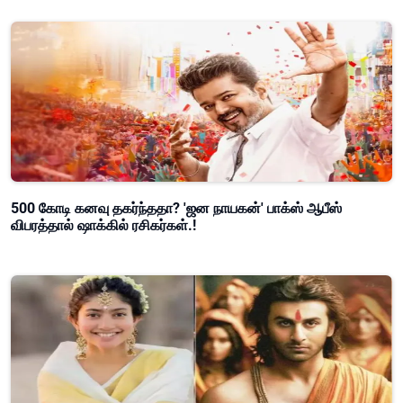
500 கோடி கனவு தகர்ந்ததா? 'ஜன நாயகன்' பாக்ஸ் ஆபீஸ்
விபரத்தால் ஷாக்கில் ரசிகர்கள்.!