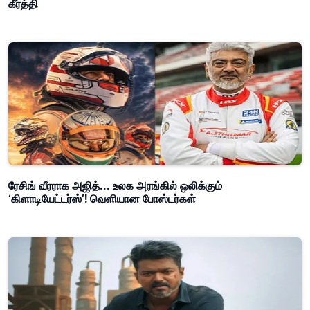
கீர்த்தி
ரேசிங் வீரராக அஜித்... உலக அரங்கில் ஒலிக்கும்
‘கிளாடியேட்டர்ஸ்’! வெளியான போஸ்டர்கள்