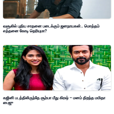
வசூலில் புதிய சாதனை படைக்கும் ஜனநாயகன்.. மொத்தம்
எத்தனை கோடி தெரியுமா?
கஜினி படத்திலிருந்தே சூர்யா மீது கிரஷ் – மனம் திறந்த மமிதா
பைஜு