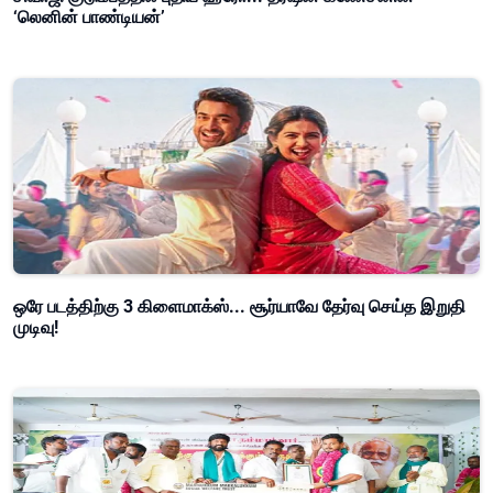
‘லெனின் பாண்டியன்’
ஒரே படத்திற்கு 3 கிளைமாக்ஸ்... சூர்யாவே தேர்வு செய்த இறுதி
முடிவு!