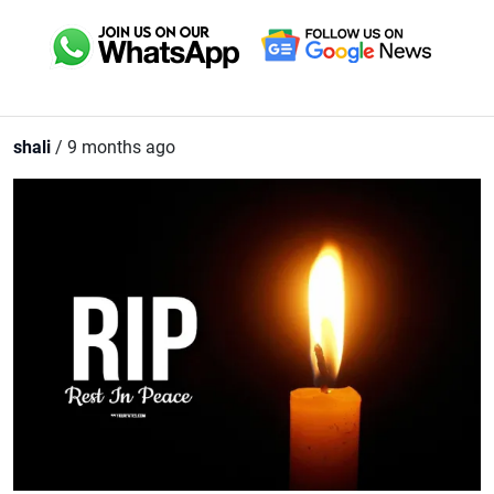
shali
/ 9 months ago