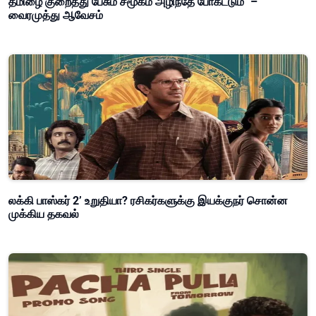
தமிழை குறைத்து பேசும் சமூகம் அழிந்தே போகட்டும்" –
வைரமுத்து ஆவேசம்
லக்கி பாஸ்கர் 2’ உறுதியா? ரசிகர்களுக்கு இயக்குநர் சொன்ன
முக்கிய தகவல்