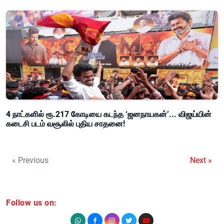
4 நாட்களில் ரூ.217 கோடியை கடந்த ‘ஜனநாயகன்’... விஜய்யின்
கடைசி படம் வசூலில் புதிய சாதனை!
« Previous
Next »
Follow us on: