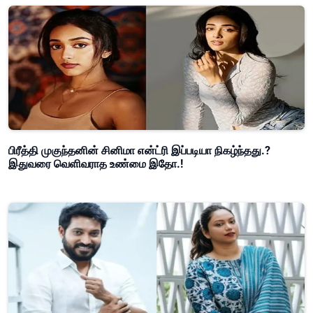
பிரீத்தி முகுந்தனின் சினிமா என்ட்ரி இப்படியா நிகழ்ந்தது.?
இதுவரை வெளிவராத உண்மை இதோ.!