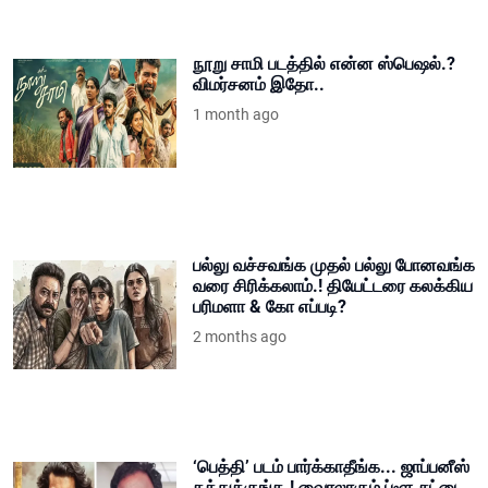
நூறு சாமி படத்தில் என்ன ஸ்பெஷல்.?
விமர்சனம் இதோ..
1 month ago
பல்லு வச்சவங்க முதல் பல்லு போனவங்க
வரை சிரிக்கலாம்.! தியேட்டரை கலக்கிய
பரிமளா & கோ எப்படி?
2 months ago
‘பெத்தி’ படம் பார்க்காதீங்க... ஜாப்பனீஸ்
கத்துக்குங்க.! வைரலாகும் ப்ளூ சட்டை