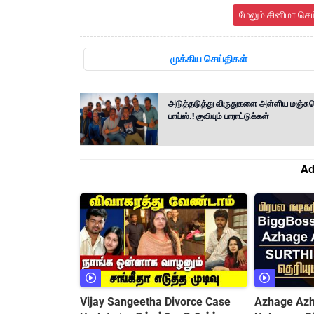
மேலும் சினிமா செ
முக்கிய செய்திகள்
அடுத்தடுத்து விருதுகளை அள்ளிய மஞ்சும
பாய்ஸ்.! குவியும் பாராட்டுக்கள்
Ad
Vijay Sangeetha Divorce Case
Azhage Azha