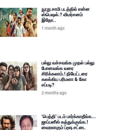
நூறு சாமி படத்தில் என்ன
ஸ்பெஷல்.? விமர்சனம்
இதோ..
1 month ago
பல்லு வச்சவங்க முதல் பல்லு
போனவங்க வரை
சிரிக்கலாம்.! தியேட்டரை
கலக்கிய பரிமளா & கோ
எப்படி?
2 months ago
‘பெத்தி’ படம் பார்க்காதீங்க...
ஜாப்பனீஸ் கத்துக்குங்க.!
வைரலாகும் ப்ளூ சட்டை