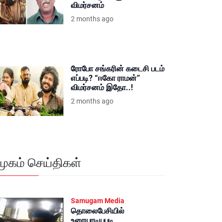
விமர்சனம்
2 months ago
ரோபோ சங்கரின் கடைசி படம்
எப்படி? “ஈகோ ராமன்”
விமர்சனம் இதோ..!
2 months ago
மூகம் செய்திகள்
Samugam Media
தொலைபேசியில்
உரையாடியபடி