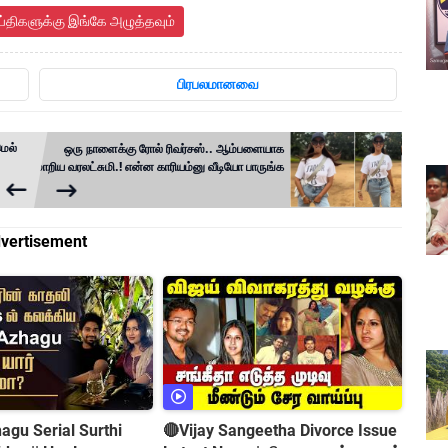
ய்திகளுக்கு இங்கே அழுத்தவும்
பிரபலமானவை
ெல்
ஒரு நாளைக்கு ரோல் ரிவர்சஸ்.. ஆம்பளையாக
மாறிய வரலட்சுமி.! என்ன காரியம்னு வீடியோ பாருங்க
vertisement
gu Serial Surthi
🔴Vijay Sangeetha Divorce Issue