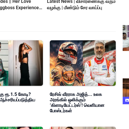
es || Her Love
Latest News | விசாரணைக்கு வரும்
iggboss Experience
வழக்கு | மீண்டும் சேர வாய்ப்பு
roversy
கு ரூ.1.5 கோடி?
ரேசிங் வீரராக அஜித்... உலக
ஆச்சரியப்படுத்திய
அரங்கில் ஒலிக்கும்
‘கிளாடியேட்டர்ஸ்’! வெளியான
போஸ்டர்கள்