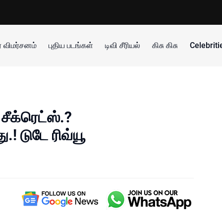
 விமர்சனம்
புதிய படங்கள்
டிவி சீரியல்
கிசு கிசு
Celebrit
சீக்ரெட்ஸ்.?
! டுடே ரிவ்யூ