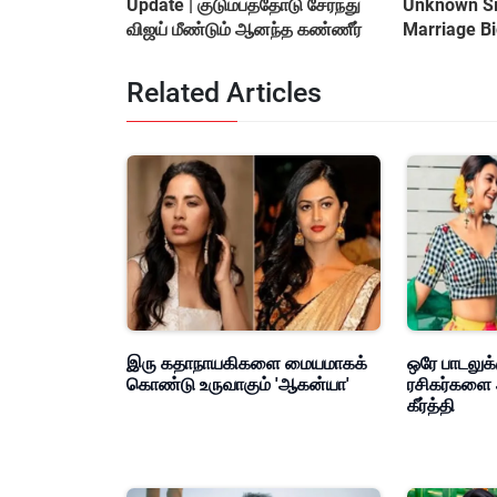
Update | குடும்பத்தோடு சேர்ந்து
Unknown Sid
விஜய் மீண்டும் ஆனந்த கண்ணீர்
Marriage B
&amp; Cont
Related Articles
இரு கதாநாயகிகளை மையமாகக்
ஒரே பாடலுக்
கொண்டு உருவாகும் 'ஆகன்யா'
ரசிகர்களை 
கீர்த்தி