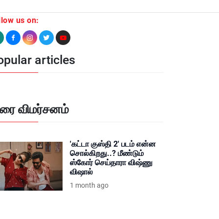
llow us on:
pular articles
ிரை விமர்சனம்
'கட்டா குஸ்தி 2' படம் என்ன
சொல்கிறது..? மீண்டும்
ஸ்கோர் செய்தாரா விஷ்ணு
விஷால்
1 month ago