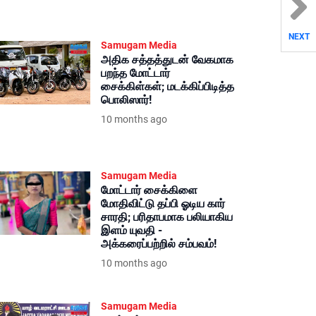
NEXT
Samugam Media
அதிக சத்தத்துடன் வேகமாக
பறந்த மோட்டார்
சைக்கிள்கள்; மடக்கிப்பிடித்த
பொலிஸார்!
10 months ago
Samugam Media
மோட்டார் சைக்கிளை
மோதிவிட்டு தப்பி ஓடிய கார்
சாரதி; பரிதாபமாக பலியாகிய
இளம் யுவதி -
அக்கரைப்பற்றில் சம்பவம்!
10 months ago
Samugam Media