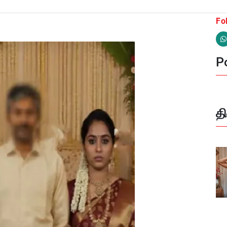
Fo
Po
த