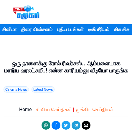
சினிமா
திரை விமர்சனம்
புதிய படங்கள்
டிவி சீரியல்
கிசு கிசு
ஒரு நாளைக்கு ரோல் ரிவர்சஸ்.. ஆம்பளையாக
மாறிய வரலட்சுமி.! என்ன காரியம்னு வீடியோ பாருங்க
Cinema News
Latest News
Home
சினிமா செய்திகள்
முக்கிய செய்திகள்