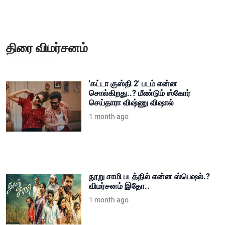
திரை விமர்சனம்
'கட்டா குஸ்தி 2' படம் என்ன
சொல்கிறது..? மீண்டும் ஸ்கோர்
செய்தாரா விஷ்ணு விஷால்
1 month ago
நூறு சாமி படத்தில் என்ன ஸ்பெஷல்.?
விமர்சனம் இதோ..
1 month ago