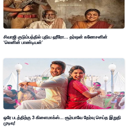
சிவாஜி குடும்பத்தில் புதிய ஹீரோ... தர்ஷன் கணேசனின்
‘லெனின் பாண்டியன்’
ஒரே படத்திற்கு 3 கிளைமாக்ஸ்... சூர்யாவே தேர்வு செய்த இறுதி
முடிவு!