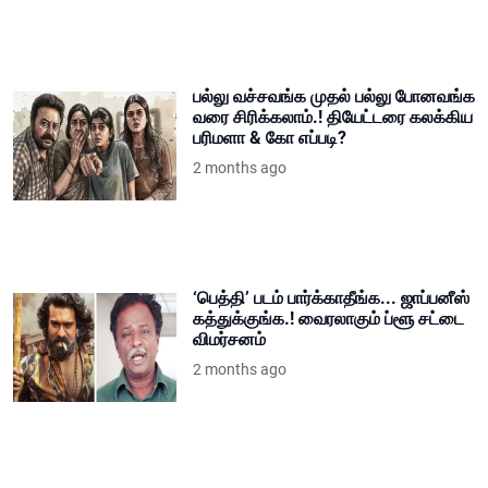
பல்லு வச்சவங்க முதல் பல்லு போனவங்க
வரை சிரிக்கலாம்.! தியேட்டரை கலக்கிய
பரிமளா & கோ எப்படி?
2 months ago
‘பெத்தி’ படம் பார்க்காதீங்க... ஜாப்பனீஸ்
கத்துக்குங்க.! வைரலாகும் ப்ளூ சட்டை
விமர்சனம்
2 months ago