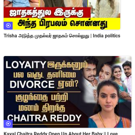
Trisha அடுத்த முதல்வர் ஜாதகம் சொல்லுது | India politics
Kayal Chaitra Reddy Open Up About Her Baby || Love