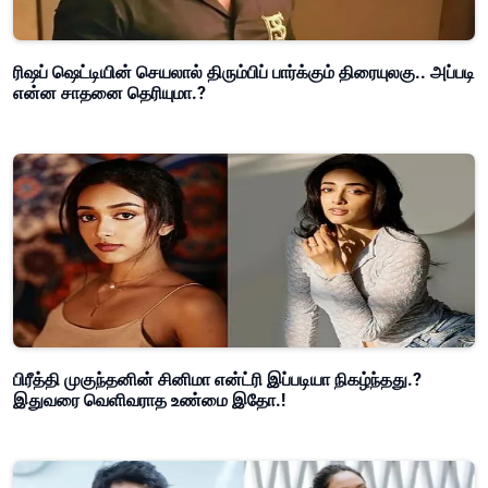
ரிஷப் ஷெட்டியின் செயலால் திரும்பிப் பார்க்கும் திரையுலகு.. அப்படி
என்ன சாதனை தெரியுமா.?
பிரீத்தி முகுந்தனின் சினிமா என்ட்ரி இப்படியா நிகழ்ந்தது.?
இதுவரை வெளிவராத உண்மை இதோ.!