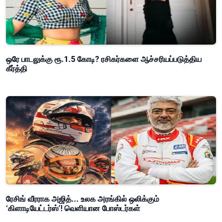
ஒரே பாடலுக்கு ரூ.1.5 கோடி? ரசிகர்களை ஆச்சரியப்படுத்திய
கீர்த்தி
ரேசிங் வீரராக அஜித்... உலக அரங்கில் ஒலிக்கும்
‘கிளாடியேட்டர்ஸ்’! வெளியான போஸ்டர்கள்