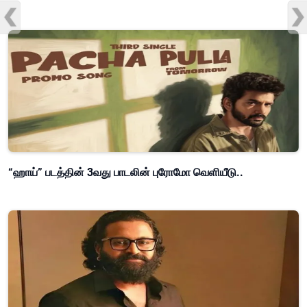
“ஹாய்” படத்தின் 3வது பாடலின் புரோமோ வெளியீடு..