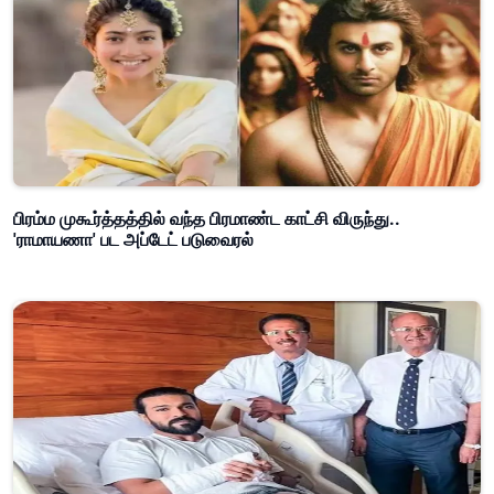
பிரம்ம முகூர்த்தத்தில் வந்த பிரமாண்ட காட்சி விருந்து..
'ராமாயணா' பட அப்டேட் படுவைரல்