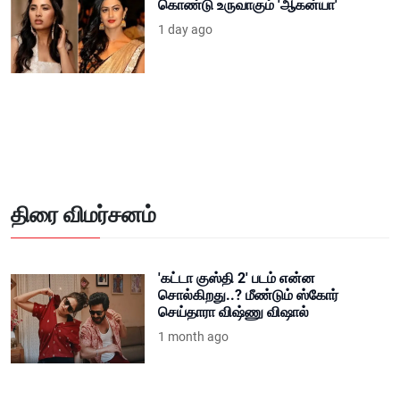
கொண்டு உருவாகும் 'ஆகன்யா'
1 day ago
திரை விமர்சனம்
'கட்டா குஸ்தி 2' படம் என்ன
சொல்கிறது..? மீண்டும் ஸ்கோர்
செய்தாரா விஷ்ணு விஷால்
1 month ago