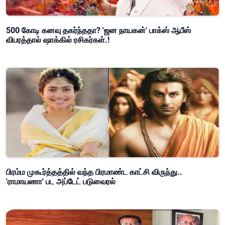
500 கோடி கனவு தகர்ந்ததா? 'ஜன நாயகன்' பாக்ஸ் ஆபீஸ்
விபரத்தால் ஷாக்கில் ரசிகர்கள்.!
பிரம்ம முகூர்த்தத்தில் வந்த பிரமாண்ட காட்சி விருந்து..
'ராமாயணா' பட அப்டேட் படுவைரல்