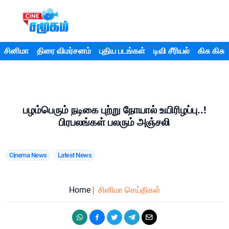
சினிமா
திரை விமர்சனம்
புதிய படங்கள்
டிவி சீரியல்
கிசு கிசு
பழம்பெரும் நடிகை புற்று நோயால் உயிரிழப்பு..!
பிரபலங்கள் பலரும் அஞ்சலி
Cinema News
Latest News
Home
சினிமா செய்திகள்