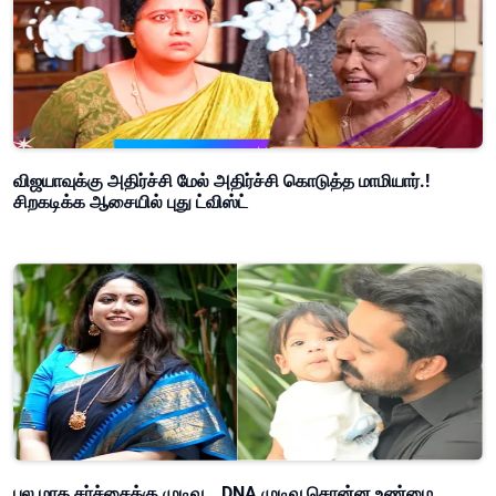
விஜயாவுக்கு அதிர்ச்சி மேல் அதிர்ச்சி கொடுத்த மாமியார்.!
சிறகடிக்க ஆசையில் புது ட்விஸ்ட்
பல மாத சர்ச்சைக்கு முடிவு… DNA முடிவு சொன்ன உண்மை