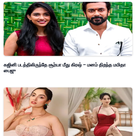
கஜினி படத்திலிருந்தே சூர்யா மீது கிரஷ் – மனம் திறந்த மமிதா
பைஜு