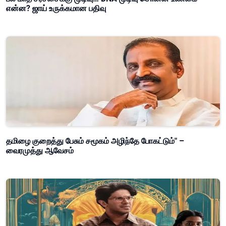
என்ன? ஜாய் உருக்கமான பதிவு
தமிழை குறைத்து பேசும் சமூகம் அழிந்தே போகட்டும்" –
வைரமுத்து ஆவேசம்