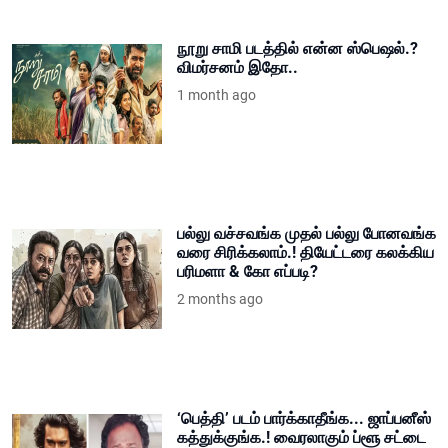
நூறு சாமி படத்தில் என்ன ஸ்பெஷல்.?
விமர்சனம் இதோ..
1 month ago
பல்லு வச்சவங்க முதல் பல்லு போனவங்க
வரை சிரிக்கலாம்.! தியேட்டரை கலக்கிய
பரிமளா & கோ எப்படி?
2 months ago
‘பெத்தி’ படம் பார்க்காதீங்க... ஜாப்பனீஸ்
கத்துக்குங்க.! வைரலாகும் ப்ளூ சட்டை