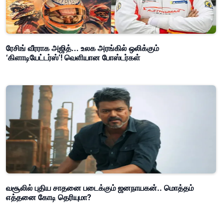
ரேசிங் வீரராக அஜித்... உலக அரங்கில் ஒலிக்கும்
‘கிளாடியேட்டர்ஸ்’! வெளியான போஸ்டர்கள்
வசூலில் புதிய சாதனை படைக்கும் ஜனநாயகன்.. மொத்தம்
எத்தனை கோடி தெரியுமா?