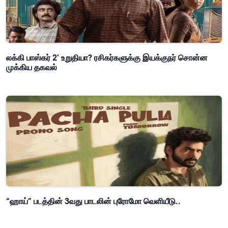
லக்கி பாஸ்கர் 2’ உறுதியா? ரசிகர்களுக்கு இயக்குநர் சொன்ன
முக்கிய தகவல்
“ஹாய்” படத்தின் 3வது பாடலின் புரோமோ வெளியீடு..