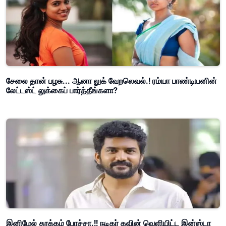
சேலை தான் பழசு... ஆனா லுக் வேறலெவல்.! ரம்யா பாண்டியனின்
லேட்டஸ்ட் லுக்கைப் பார்த்தீங்களா?
இனிமேல் தூக்கம் போச்சா.!! நடிகர் கவின் வெளியிட்ட இன்ஸ்டா