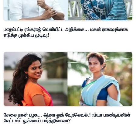
மாதம்பட்டி ரங்கராஜ் வெளியிட்ட அறிக்கை... மகன் ராகாவுக்காக
எடுத்த முக்கிய முடிவு.!
சேலை தான் பழசு... ஆனா லுக் வேறலெவல்.! ரம்யா பாண்டியனின்
லேட்டஸ்ட் லுக்கைப் பார்த்தீங்களா?