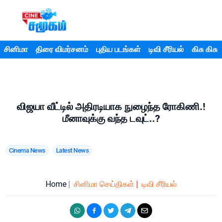
சினிமா
திரை விமர்சனம்
புதிய படங்கள்
டிவி சீரியல்
கிசு கிசு
விஜயா வீட்டில் அதிரடியாக நுழைந்த ரோகிணி.!
மீனாவுக்கு வந்த டவுட்..?
Cinema News
Latest News
Home
சினிமா செய்திகள்
டிவி சீரியல்