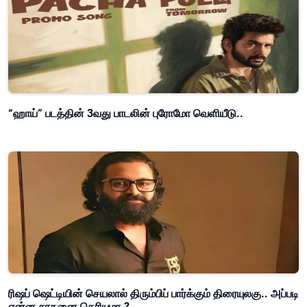
“ஹாய்” படத்தின் 3வது பாடலின் புரோமோ வெளியீடு..
ரிஷப் ஷெட்டியின் செயலால் திரும்பிப் பார்க்கும் திரையுலகு.. அப்படி
என்ன சாதனை தெரியுமா.?