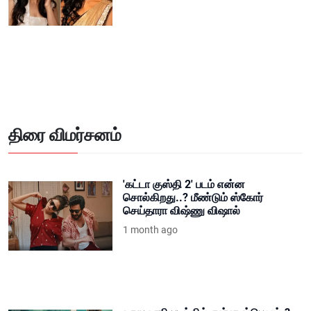
திரை விமர்சனம்
'கட்டா குஸ்தி 2' படம் என்ன
சொல்கிறது..? மீண்டும் ஸ்கோர்
செய்தாரா விஷ்ணு விஷால்
1 month ago