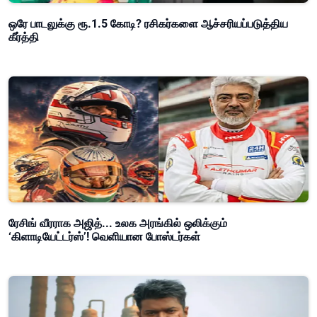
ஒரே பாடலுக்கு ரூ.1.5 கோடி? ரசிகர்களை ஆச்சரியப்படுத்திய
கீர்த்தி
ரேசிங் வீரராக அஜித்... உலக அரங்கில் ஒலிக்கும்
‘கிளாடியேட்டர்ஸ்’! வெளியான போஸ்டர்கள்