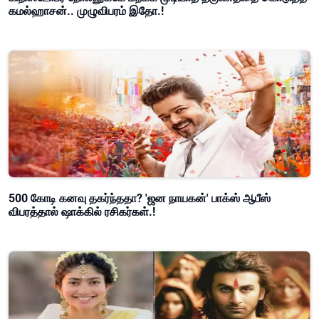
கமல்ஹாசன்.. முழுவிபரம் இதோ.!
500 கோடி கனவு தகர்ந்ததா? 'ஜன நாயகன்' பாக்ஸ் ஆபீஸ்
விபரத்தால் ஷாக்கில் ரசிகர்கள்.!