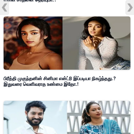
பிரீத்தி முகுந்தனின் சினிமா என்ட்ரி இப்படியா நிகழ்ந்தது.?
இதுவரை வெளிவராத உண்மை இதோ.!