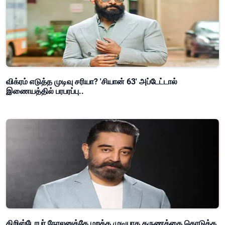
விக்ரம் எடுத்த முடிவு சரியா? 'சியான் 63' அப்டேட்டால்
இணையத்தில் பரபரப்பு..
கிறிஸ்டோபர் நோலனுக்கே மறக்க முடியாத தருணத்தை கொடுத்த