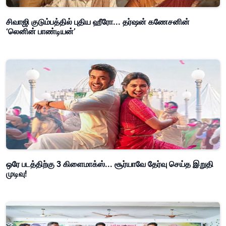
சிவாஜி குடும்பத்தில் புதிய ஹீரோ... தர்ஷன் கணேசனின்
‘லெனின் பாண்டியன்’
ஒரே படத்திற்கு 3 கிளைமாக்ஸ்... சூர்யாவே தேர்வு செய்த இறுதி
முடிவு!