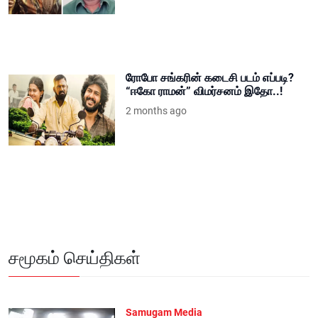
ரோபோ சங்கரின் கடைசி படம் எப்படி?
“ஈகோ ராமன்” விமர்சனம் இதோ..!
2 months ago
சமூகம் செய்திகள்
Samugam Media