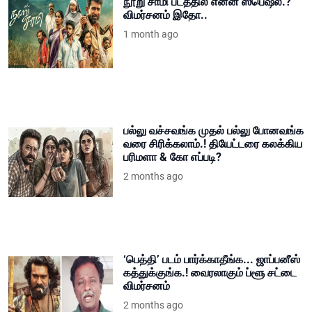
நூறு சாமி படத்தில் என்ன ஸ்பெஷல்.?
விமர்சனம் இதோ..
1 month ago
பல்லு வச்சவங்க முதல் பல்லு போனவங்க
வரை சிரிக்கலாம்.! தியேட்டரை கலக்கிய
பரிமளா & கோ எப்படி?
2 months ago
‘பெத்தி’ படம் பார்க்காதீங்க... ஜாப்பனீஸ்
கத்துக்குங்க.! வைரலாகும் ப்ளூ சட்டை
விமர்சனம்
2 months ago