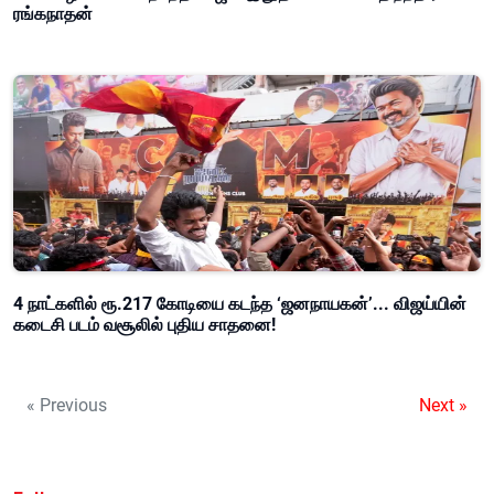
ரங்கநாதன்
4 நாட்களில் ரூ.217 கோடியை கடந்த ‘ஜனநாயகன்’... விஜய்யின்
கடைசி படம் வசூலில் புதிய சாதனை!
« Previous
Next »