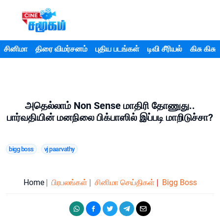
சினிமா
திரை விமர்சனம்
புதிய படங்கள்
டிவி சீரியல்
கிசு கிசு
அதெல்லாம் Non Sense மாதிரி தோணுது..
பார்வதியின் மனநிலை பிக்பாஸில் இப்படி மாறிடுச்சா?
bigg boss
vj paarvathy
Home
பிரபலங்கள்
சினிமா செய்திகள்
Bigg Boss