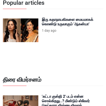
Popular articles
இரு கதாநாயகிகளை மையமாகக்
கொண்டு உருவாகும் 'ஆகன்யா'
1 day ago
திரை விமர்சனம்
'கட்டா குஸ்தி 2' படம் என்ன
சொல்கிறது..? மீண்டும் ஸ்கோர்
செய்தாரா விஷ்ணு விஷால்