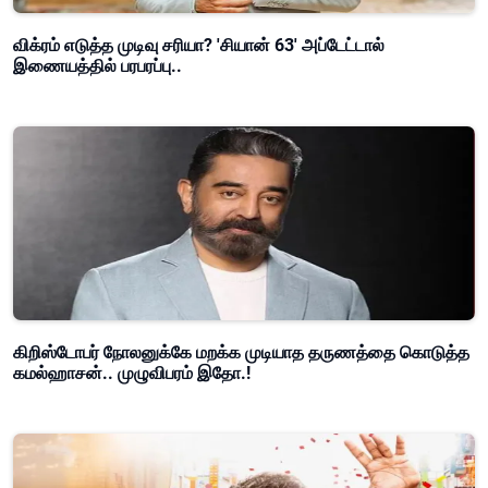
விக்ரம் எடுத்த முடிவு சரியா? 'சியான் 63' அப்டேட்டால்
இணையத்தில் பரபரப்பு..
கிறிஸ்டோபர் நோலனுக்கே மறக்க முடியாத தருணத்தை கொடுத்த
கமல்ஹாசன்.. முழுவிபரம் இதோ.!