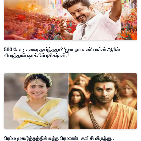
500 கோடி கனவு தகர்ந்ததா? 'ஜன நாயகன்' பாக்ஸ் ஆபீஸ்
விபரத்தால் ஷாக்கில் ரசிகர்கள்.!
பிரம்ம முகூர்த்தத்தில் வந்த பிரமாண்ட காட்சி விருந்து..