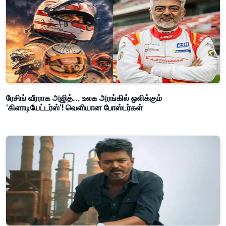
ரேசிங் வீரராக அஜித்... உலக அரங்கில் ஒலிக்கும்
‘கிளாடியேட்டர்ஸ்’! வெளியான போஸ்டர்கள்