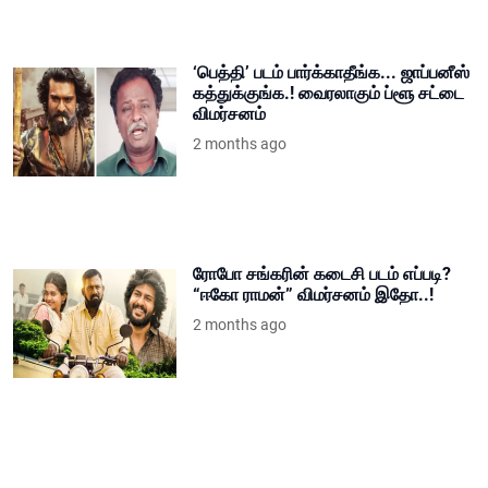
‘பெத்தி’ படம் பார்க்காதீங்க... ஜாப்பனீஸ்
கத்துக்குங்க.! வைரலாகும் ப்ளூ சட்டை
விமர்சனம்
2 months ago
ரோபோ சங்கரின் கடைசி படம் எப்படி?
“ஈகோ ராமன்” விமர்சனம் இதோ..!
2 months ago