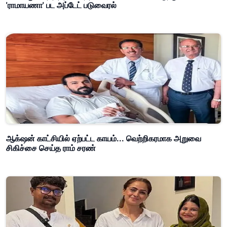
'ராமாயணா' பட அப்டேட் படுவைரல்
ஆக்‌ஷன் காட்சியில் ஏற்பட்ட காயம்... வெற்றிகரமாக அறுவை
சிகிச்சை செய்த ராம் சரண்