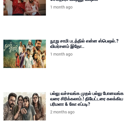
1 month ago
நூறு சாமி படத்தில் என்ன ஸ்பெஷல்.?
விமர்சனம் இதோ..
1 month ago
பல்லு வச்சவங்க முதல் பல்லு போனவங்க
வரை சிரிக்கலாம்.! தியேட்டரை கலக்கிய
பரிமளா & கோ எப்படி?
2 months ago