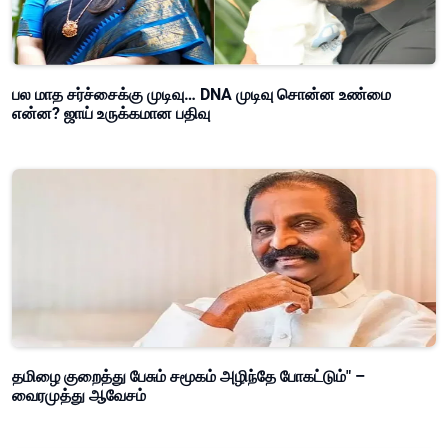
பல மாத சர்ச்சைக்கு முடிவு… DNA முடிவு சொன்ன உண்மை
என்ன? ஜாய் உருக்கமான பதிவு
தமிழை குறைத்து பேசும் சமூகம் அழிந்தே போகட்டும்" –
வைரமுத்து ஆவேசம்