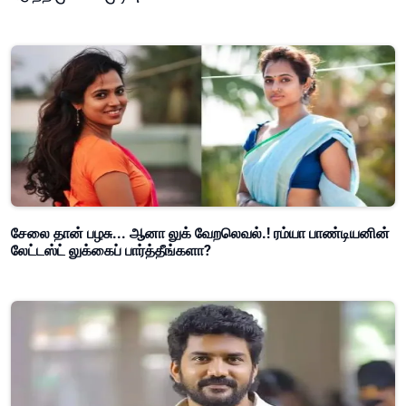
சேலை தான் பழசு... ஆனா லுக் வேறலெவல்.! ரம்யா பாண்டியனின்
லேட்டஸ்ட் லுக்கைப் பார்த்தீங்களா?