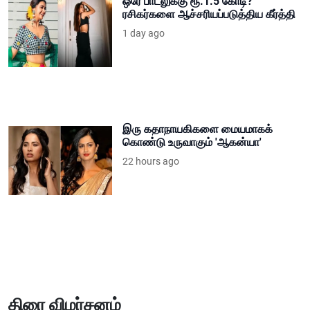
ஒரே பாடலுக்கு ரூ.1.5 கோடி?
ரசிகர்களை ஆச்சரியப்படுத்திய கீர்த்தி
1 day ago
இரு கதாநாயகிகளை மையமாகக்
கொண்டு உருவாகும் 'ஆகன்யா'
22 hours ago
திரை விமர்சனம்