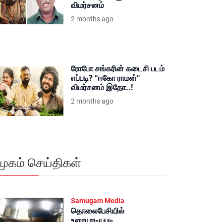
விமர்சனம்
2 months ago
ரோபோ சங்கரின் கடைசி படம்
எப்படி? “ஈகோ ராமன்”
விமர்சனம் இதோ..!
2 months ago
மூகம் செய்திகள்
Samugam Media
தொலைபேசியில்
உரையாடியபடி