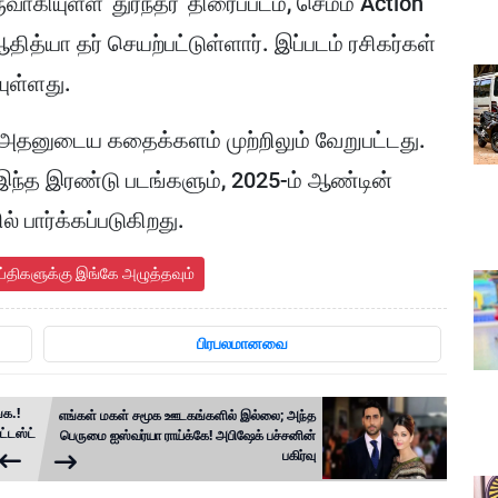
ருவாகியுள்ள 'துரந்தர்' திரைப்படம், செம்ம Action
ித்யா தர் செயற்பட்டுள்ளார். இப்படம் ரசிகர்கள்
யுள்ளது.
், அதனுடைய கதைக்களம் முற்றிலும் வேறுபட்டது.
் இந்த இரண்டு படங்களும், 2025-ம் ஆண்டின்
 பார்க்கப்படுகிறது.
ய்திகளுக்கு இங்கே அழுத்தவும்
பிரபலமானவை
க.!
எங்கள் மகள் சமூக ஊடகங்களில் இல்லை; அந்த
்டஸ்ட்
பெருமை ஐஸ்வர்யா ராய்க்கே! அபிஷேக் பச்சனின்
பகிர்வு