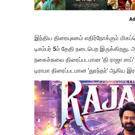
Ad
இந்திய திரையுலகம் எதிர்நோக்கும் மிகப
டிசம்பர் 5ம் தேதி நடைபெற இருக்கிறது. அந
நகைச்சுவை திரைப்படமான 'தி ராஜா சாப்' மற
டிராமா திரைப்படமான 'துரந்தர்' ஆகிய இ