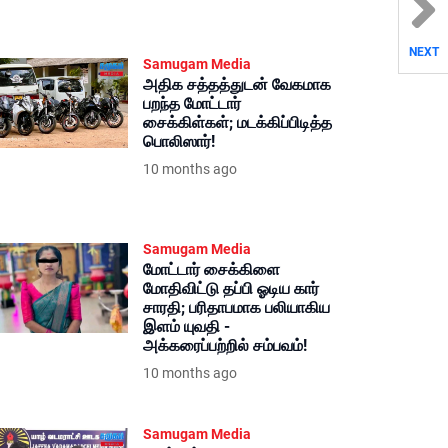
NEXT
Samugam Media
அதிக சத்தத்துடன் வேகமாக
பறந்த மோட்டார்
சைக்கிள்கள்; மடக்கிப்பிடித்த
பொலிஸார்!
10 months ago
Samugam Media
மோட்டார் சைக்கிளை
மோதிவிட்டு தப்பி ஓடிய கார்
சாரதி; பரிதாபமாக பலியாகிய
இளம் யுவதி -
அக்கரைப்பற்றில் சம்பவம்!
10 months ago
Samugam Media