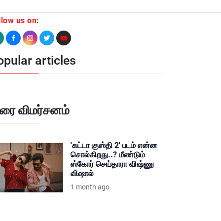
llow us on:
pular articles
ிரை விமர்சனம்
'கட்டா குஸ்தி 2' படம் என்ன
சொல்கிறது..? மீண்டும்
ஸ்கோர் செய்தாரா விஷ்ணு
விஷால்
1 month ago