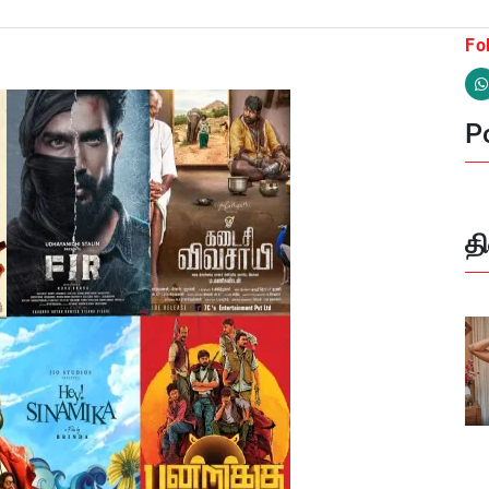
Fo
Po
த