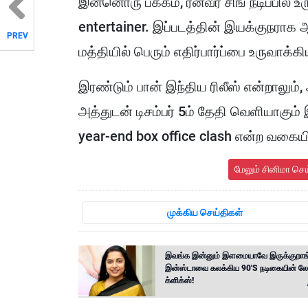
இன்னொரு பக்கம், ரன்வீர் சிங் நடிப்பில் உ
entertainer. இப்படத்தின் இயக்குநராக ஆத
PREV
மத்தியில் பெரும் எதிர்பார்ப்பை உருவாக்கி
இரண்டும் பான் இந்திய ரிலீஸ் என்றாலும
அத்துடன் டிசம்பர் 5ம் தேதி வெளியாகும
year-end box office clash என்ற வகையில்
மேலும் சினிமா செ
முக்கிய செய்திகள்
இவங்க இன்னும் இளமையாவே இருக்குறாங்
இன்ஸ்டாவை கலக்கிய 90'S நடிகையின் லேட
க்ளிக்ஸ்!