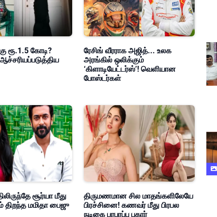
கு ரூ.1.5 கோடி?
ரேசிங் வீரராக அஜித்... உலக
ஆச்சரியப்படுத்திய
அரங்கில் ஒலிக்கும்
‘கிளாடியேட்டர்ஸ்’! வெளியான
போஸ்டர்கள்
ிலிருந்தே சூர்யா மீது
திருமணமான சில மாதங்களிலேயே
ம் திறந்த மமிதா பைஜு
பிரச்சினை! கணவர் மீது பிரபல
நடிகை பரபரப்பு புகார்