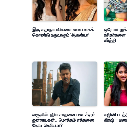
இரு கதாநாயகிகளை மையமாகக்
ஒரே பாடலுக்
கொண்டு உருவாகும் 'ஆகன்யா'
ரசிகர்களை 
கீர்த்தி
வசூலில் புதிய சாதனை படைக்கும்
கஜினி படத்த
ஜனநாயகன்.. மொத்தம் எத்தனை
கிரஷ் – மன
கோடி தெரியுமா?