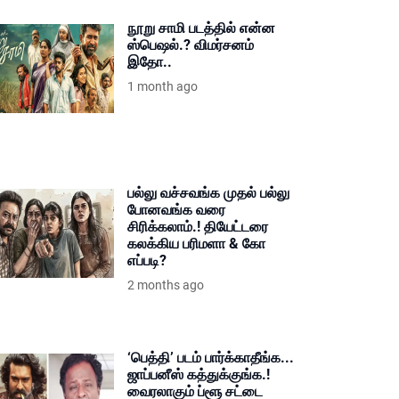
நூறு சாமி படத்தில் என்ன
ஸ்பெஷல்.? விமர்சனம்
இதோ..
1 month ago
பல்லு வச்சவங்க முதல் பல்லு
போனவங்க வரை
சிரிக்கலாம்.! தியேட்டரை
கலக்கிய பரிமளா & கோ
எப்படி?
2 months ago
‘பெத்தி’ படம் பார்க்காதீங்க...
ஜாப்பனீஸ் கத்துக்குங்க.!
வைரலாகும் ப்ளூ சட்டை