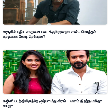
வசூலில் புதிய சாதனை படைக்கும் ஜனநாயகன்.. மொத்தம்
எத்தனை கோடி தெரியுமா?
கஜினி படத்திலிருந்தே சூர்யா மீது கிரஷ் – மனம் திறந்த மமிதா
பைஜு