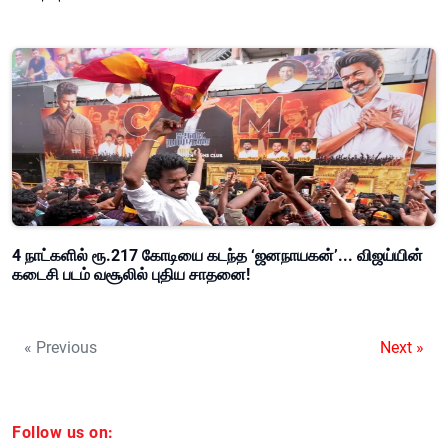
4 நாட்களில் ரூ.217 கோடியை கடந்த ‘ஜனநாயகன்’... விஜய்யின்
கடைசி படம் வசூலில் புதிய சாதனை!
« Previous
Next »
Follow us on: