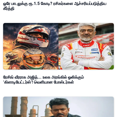
ஒரே பாடலுக்கு ரூ.1.5 கோடி? ரசிகர்களை ஆச்சரியப்படுத்திய
கீர்த்தி
ரேசிங் வீரராக அஜித்... உலக அரங்கில் ஒலிக்கும்
‘கிளாடியேட்டர்ஸ்’! வெளியான போஸ்டர்கள்