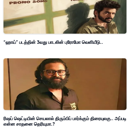
“ஹாய்” படத்தின் 3வது பாடலின் புரோமோ வெளியீடு..
ரிஷப் ஷெட்டியின் செயலால் திரும்பிப் பார்க்கும் திரையுலகு.. அப்படி
என்ன சாதனை தெரியுமா.?