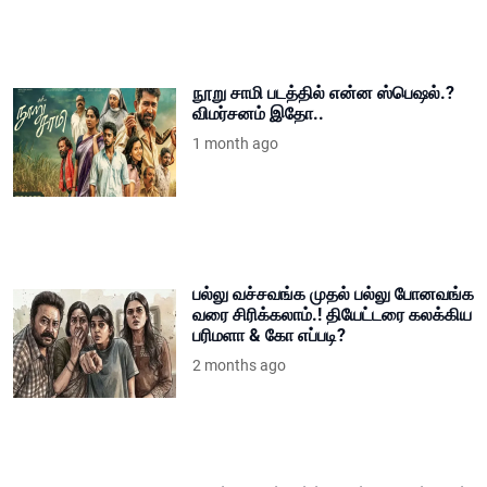
நூறு சாமி படத்தில் என்ன ஸ்பெஷல்.?
விமர்சனம் இதோ..
1 month ago
பல்லு வச்சவங்க முதல் பல்லு போனவங்க
வரை சிரிக்கலாம்.! தியேட்டரை கலக்கிய
பரிமளா & கோ எப்படி?
2 months ago