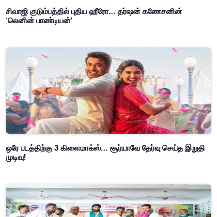
சிவாஜி குடும்பத்தில் புதிய ஹீரோ... தர்ஷன் கணேசனின்
‘லெனின் பாண்டியன்’
ஒரே படத்திற்கு 3 கிளைமாக்ஸ்... சூர்யாவே தேர்வு செய்த இறுதி
முடிவு!