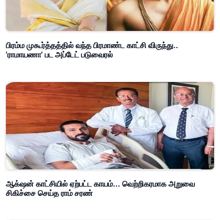
பிரம்ம முகூர்த்தத்தில் வந்த பிரமாண்ட காட்சி விருந்து..
'ராமாயணா' பட அப்டேட் படுவைரல்
ஆக்‌ஷன் காட்சியில் ஏற்பட்ட காயம்... வெற்றிகரமாக அறுவை
சிகிச்சை செய்த ராம் சரண்