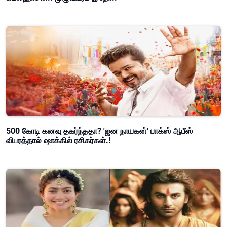
500 கோடி கனவு தகர்ந்ததா? 'ஜன நாயகன்' பாக்ஸ் ஆபீஸ்
விபரத்தால் ஷாக்கில் ரசிகர்கள்.!