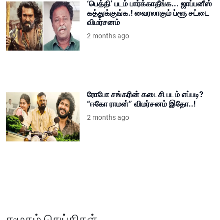
‘பெத்தி’ படம் பார்க்காதீங்க... ஜாப்பனீஸ்
கத்துக்குங்க.! வைரலாகும் ப்ளூ சட்டை
விமர்சனம்
2 months ago
ரோபோ சங்கரின் கடைசி படம் எப்படி?
“ஈகோ ராமன்” விமர்சனம் இதோ..!
2 months ago
சமூகம் செய்திகள்