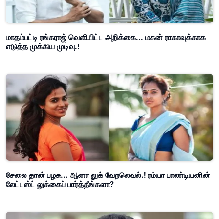
மாதம்பட்டி ரங்கராஜ் வெளியிட்ட அறிக்கை... மகன் ராகாவுக்காக
எடுத்த முக்கிய முடிவு.!
சேலை தான் பழசு... ஆனா லுக் வேறலெவல்.! ரம்யா பாண்டியனின்
லேட்டஸ்ட் லுக்கைப் பார்த்தீங்களா?