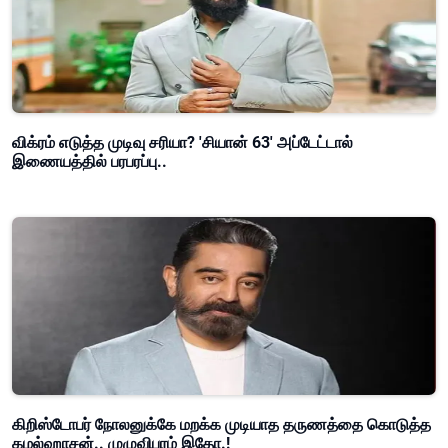
விக்ரம் எடுத்த முடிவு சரியா? 'சியான் 63' அப்டேட்டால்
இணையத்தில் பரபரப்பு..
கிறிஸ்டோபர் நோலனுக்கே மறக்க முடியாத தருணத்தை கொடுத்த
கமல்ஹாசன்.. முழுவிபரம் இதோ.!