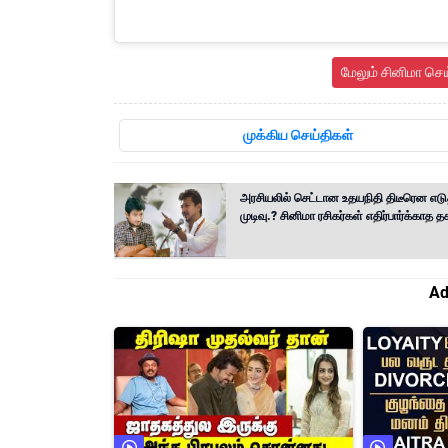
மேலும் சினிமா செ
முக்கிய செய்திகள்
அரசியலில் செட்டான உதயநிதி திடீரென எடு
முடிவு.? சினிமா ரசிகர்கள் எதிர்பார்க்காத 
Ad