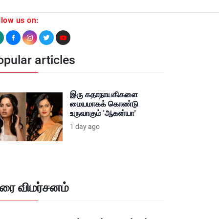
llow us on:
pular articles
இரு கதாநாயகிகளை
மையமாகக் கொண்டு
உருவாகும் 'ஆகன்யா'
1 day ago
ிரை விமர்சனம்