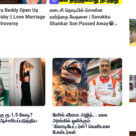
tra Reddy Open Up
கடைசி நொடியில் சொன்ன
வார்த்தை வேதனை | Savukku
troversy
Shankar Son Passed Away😭
Shocking Incident
கு ரூ.1.5 கோடி?
ரேசிங் வீரராக அஜித்... உலக
ஆச்சரியப்படுத்திய
அரங்கில் ஒலிக்கும்
‘கிளாடியேட்டர்ஸ்’! வெளியான
போஸ்டர்கள்