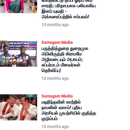
மோதிவிட்டு தப்பி ஓடிய கார்
சாரதி; பரிதாபமாக பலியாகிய
இளம் யுவதி -
அக்கரைப்பற்றில் சம்பவம்!
10 months ago
Samugam Media
பருத்தித்துறை துறைமுக
அபிவிருத்தி கிராமமே
அழிவடையும் அபாயம்;
சுப்பர்மடம் மீனவர்கள்
தெரிவிப்பு!
10 months ago
Samugam Media
மஹிந்தவின் காற்றில்
நாமலின் வாசம்! புதிய
அரசியல் முயற்சியில் குதித்த
குடும்பம்
10 months ago