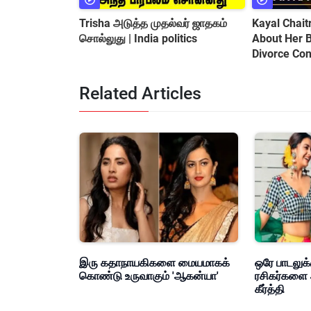
Trisha அடுத்த முதல்வர் ஜாதகம்
Kayal Chai
சொல்லுது | India politics
About Her Baby || Love Marriage
Divorce Con
Related Articles
இரு கதாநாயகிகளை மையமாகக்
ஒரே பாடலுக்
கொண்டு உருவாகும் 'ஆகன்யா'
ரசிகர்களை 
கீர்த்தி