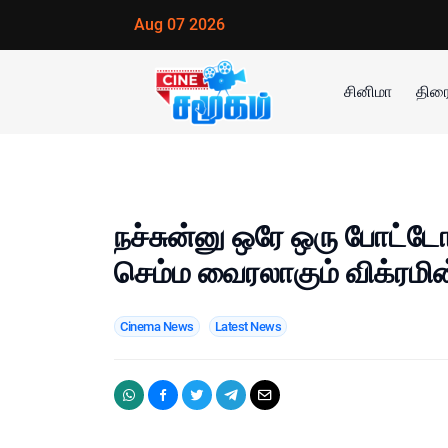
Aug 07 2026
சினிமா
திரை
நச்சுன்னு ஒரே ஒரு போட்டோ.!
செம்ம வைரலாகும் விக்ரமின்
Cinema News
Latest News