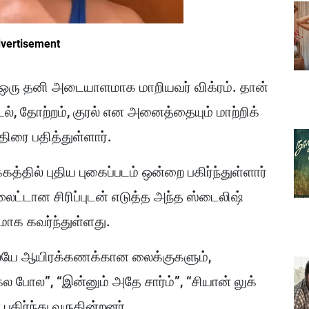
vertisement
ே ஒரு தனி அடையாளமாக மாறியவர் விக்ரம். தான்
டல், தோற்றம், குரல் என அனைத்தையும் மாற்றிக்
ிரை பதித்துள்ளார்.
த்தில் புதிய புகைப்படம் ஒன்றை பகிர்ந்துள்ளார்
, லைட்டான சிரிப்புடன் எடுத்த அந்த ஸ்டைலிஷ்
ாக கவர்ந்துள்ளது.
லேயே ஆயிரக்கணக்கான லைக்குகளும்,
 போல”, “இன்னும் அதே சார்ம்”, “சியான் லுக்
கிர்ந்து வருகின்றனர்.