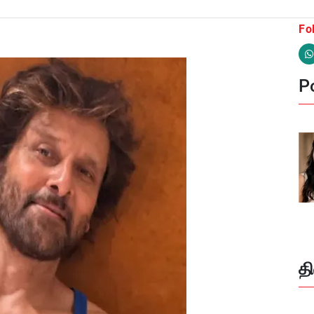
Fo
Po
த