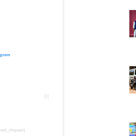
agram
real_chiyaan)