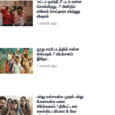
'கட்டா குஸ்தி 2' படம் என்ன
சொல்கிறது..? மீண்டும்
ஸ்கோர் செய்தாரா விஷ்ணு
விஷால்
1 month ago
நூறு சாமி படத்தில் என்ன
ஸ்பெஷல்.? விமர்சனம்
இதோ..
1 month ago
பல்லு வச்சவங்க முதல் பல்லு
போனவங்க வரை
சிரிக்கலாம்.! தியேட்டரை
கலக்கிய பரிமளா & கோ