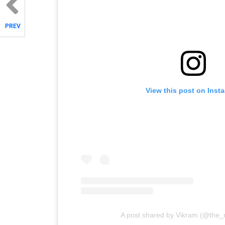
PREV
View this post on Inst
A post shared by Vikram (@the_