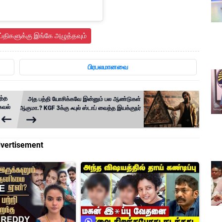
ய்திகளுக்கு இங்கே அழுத்தவும்
பிரபலமானவை
த்த
அத பத்தி யோசிக்கவே இன்னும் பல ஆண்டுகள்
தகவல்
ஆகுமா.? KGF 3க்கு ஃபுல் ஸ்டாப் வைத்த இயக்குநர்
vertisement