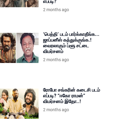
எப்படி?
2 months ago
‘பெத்தி’ படம் பார்க்காதீங்க...
ஜாப்பனீஸ் கத்துக்குங்க.!
வைரலாகும் ப்ளூ சட்டை
விமர்சனம்
2 months ago
ரோபோ சங்கரின் கடைசி படம்
எப்படி? “ஈகோ ராமன்”
விமர்சனம் இதோ..!
2 months ago