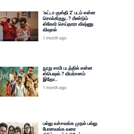
'கட்டா குஸ்தி 2' படம் என்ன
சொல்கிறது..? மீண்டும்
ஸ்கோர் செய்தாரா விஷ்ணு
விஷால்
1 month ago
நூறு சாமி படத்தில் என்ன
ஸ்பெஷல்.? விமர்சனம்
இதோ..
1 month ago
பல்லு வச்சவங்க முதல் பல்லு
போனவங்க வரை