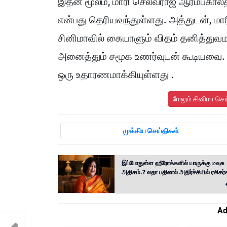
இதன் மூலம், மாரி செல்வராஜ் ஆரம்பகாலத
என்பது தெரியவந்துள்ளது. அத்துடன், மா
சினிமாவில் கையாளும் விதம் தனித்துவம
அனைத்தும் சமூக உணர்வுடன் கூடியவை.
ஒரு உதாரணமாக்கியுள்ளது .
மேலும் சினிமா செ
முக்கிய செய்திகள்
இப்போதுள்ள ஹீரோக்களில் யாருக்கு மவுசு
அதிகம்.? லதா பதிலால் அதிர்ச்சியில் ரசிகர்
Ad