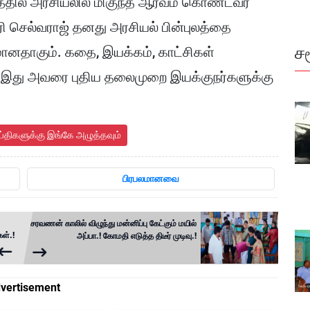
்தில் அரசியலில் மிகுந்த ஆர்வம் கொண்டவர்
ரி செல்வராஜ் தனது அரசியல் பின்புலத்தை
ச
ானதாகும். கதை, இயக்கம், காட்சிகள்
 இது அவரை புதிய தலைமுறை இயக்குநர்களுக்கு
ய்திகளுக்கு இங்கே அழுத்தவும்
பிரபலமானவை
சரவணன் காலில் விழுந்து மன்னிப்பு கேட்கும் மயில்
கள்.!
அப்பா.! கோமதி எடுத்த திடீர் முடிவு.!
vertisement