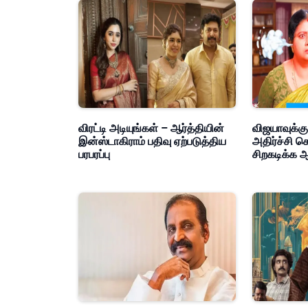
விரட்டி அடியுங்கள் – ஆர்த்தியின்
விஜயாவுக்கு
இன்ஸ்டாகிராம் பதிவு ஏற்படுத்திய
அதிர்ச்சி க
பரபரப்பு
சிறகடிக்க ஆ