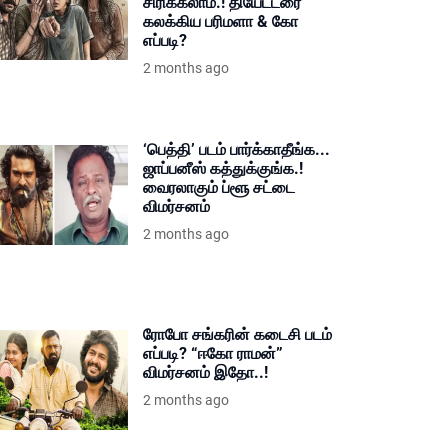
சிரிக்கலாம்.! தியேட்டரை
கலக்கிய பரிமளா & கோ
எப்படி?
2 months ago
‘பெத்தி’ படம் பார்க்காதீங்க...
ஜாப்பனீஸ் கத்துக்குங்க.!
வைரலாகும் ப்ளூ சட்டை
விமர்சனம்
2 months ago
ரோபோ சங்கரின் கடைசி படம்
எப்படி? “ஈகோ ராமன்”
விமர்சனம் இதோ..!
2 months ago