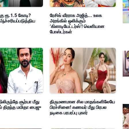
கு ரூ.1.5 கோடி?
ரேசிங் வீரராக அஜித்... உலக
ஆச்சரியப்படுத்திய
அரங்கில் ஒலிக்கும்
‘கிளாடியேட்டர்ஸ்’! வெளியான
போஸ்டர்கள்
ிலிருந்தே சூர்யா மீது
திருமணமான சில மாதங்களிலேயே
ம் திறந்த மமிதா பைஜு
பிரச்சினை! கணவர் மீது பிரபல
நடிகை பரபரப்பு புகார்