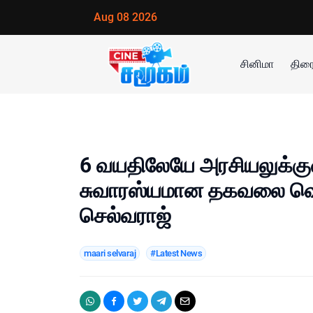
Aug 08 2026
சினிமா
திரை
6 வயதிலேயே அரசியலுக்குள்
சுவாரஸ்யமான தகவலை வெள
செல்வராஜ்
maari selvaraj
#Latest News