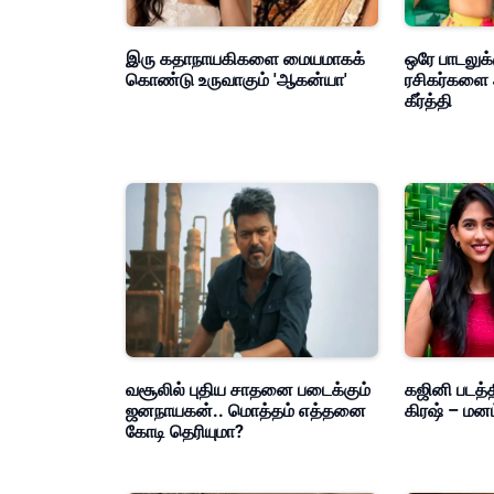
இரு கதாநாயகிகளை மையமாகக்
ஒரே பாடலுக்
கொண்டு உருவாகும் 'ஆகன்யா'
ரசிகர்களை 
கீர்த்தி
வசூலில் புதிய சாதனை படைக்கும்
கஜினி படத்த
ஜனநாயகன்.. மொத்தம் எத்தனை
கிரஷ் – மன
கோடி தெரியுமா?