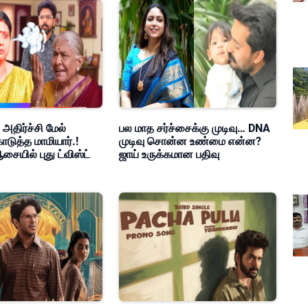
 அதிர்ச்சி மேல்
பல மாத சர்ச்சைக்கு முடிவு… DNA
ொடுத்த மாமியார்.!
முடிவு சொன்ன உண்மை என்ன?
சையில் புது ட்விஸ்ட்
ஜாய் உருக்கமான பதிவு