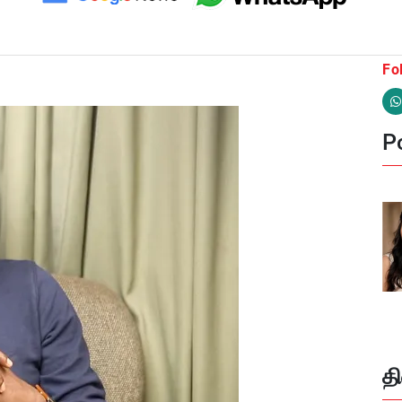
Fo
Po
த