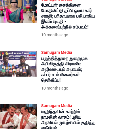
மோட்டார் சைக்கிளை
மோதிவிட்டு தப்பி ஓடிய கார்
சாரதி; பரிதாபமாக பலியாகிய
இளம் யுவதி -
அக்கரைப்பற்றில் சம்பவம்!
10 months ago
Samugam Media
பருத்தித்துறை துறைமுக
அபிவிருத்தி கிராமமே
அழிவடையும் அபாயம்;
சுப்பர்மடம் மீனவர்கள்
தெரிவிப்பு!
10 months ago
Samugam Media
மஹிந்தவின் காற்றில்
நாமலின் வாசம்! புதிய
அரசியல் முயற்சியில் குதித்த
குடும்பம்