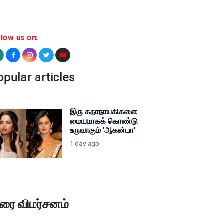
llow us on:
pular articles
இரு கதாநாயகிகளை
மையமாகக் கொண்டு
உருவாகும் 'ஆகன்யா'
1 day ago
ிரை விமர்சனம்