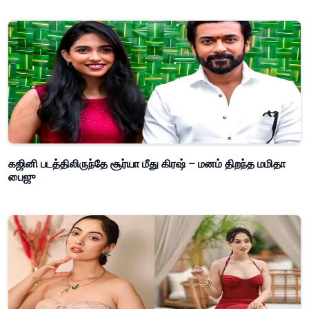
கஜினி படத்திலிருந்தே சூர்யா மீது கிரஷ் – மனம் திறந்த மமிதா
பைஜு