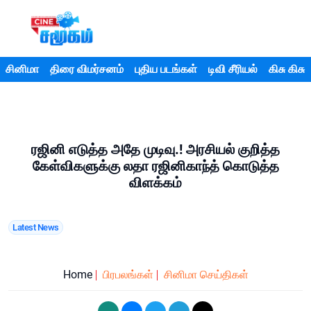
சினிமா
திரை விமர்சனம்
புதிய படங்கள்
டிவி சீரியல்
கிசு கிசு
ரஜினி எடுத்த அதே முடிவு.! அரசியல் குறித்த
கேள்விகளுக்கு லதா ரஜினிகாந்த் கொடுத்த
விளக்கம்
Latest News
Home
பிரபலங்கள்
சினிமா செய்திகள்