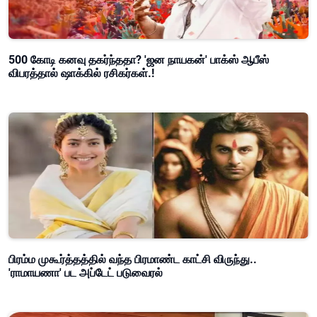
500 கோடி கனவு தகர்ந்ததா? 'ஜன நாயகன்' பாக்ஸ் ஆபீஸ்
விபரத்தால் ஷாக்கில் ரசிகர்கள்.!
பிரம்ம முகூர்த்தத்தில் வந்த பிரமாண்ட காட்சி விருந்து..
'ராமாயணா' பட அப்டேட் படுவைரல்