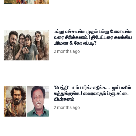
பல்லு வச்சவங்க முதல் பல்லு போனவங்க
வரை சிரிக்கலாம்.! தியேட்டரை கலக்கிய
பரிமளா & கோ எப்படி?
2 months ago
‘பெத்தி’ படம் பார்க்காதீங்க... ஜாப்பனீஸ்
கத்துக்குங்க.! வைரலாகும் ப்ளூ சட்டை
விமர்சனம்
2 months ago