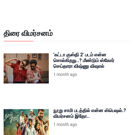
திரை விமர்சனம்
'கட்டா குஸ்தி 2' படம் என்ன
சொல்கிறது..? மீண்டும் ஸ்கோர்
செய்தாரா விஷ்ணு விஷால்
1 month ago
நூறு சாமி படத்தில் என்ன ஸ்பெஷல்.?
விமர்சனம் இதோ..
1 month ago