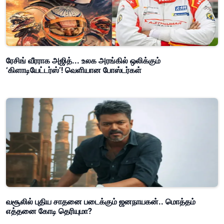
ரேசிங் வீரராக அஜித்... உலக அரங்கில் ஒலிக்கும்
‘கிளாடியேட்டர்ஸ்’! வெளியான போஸ்டர்கள்
வசூலில் புதிய சாதனை படைக்கும் ஜனநாயகன்.. மொத்தம்
எத்தனை கோடி தெரியுமா?