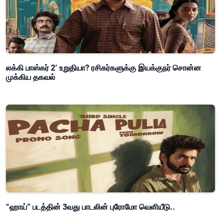
லக்கி பாஸ்கர் 2’ உறுதியா? ரசிகர்களுக்கு இயக்குநர் சொன்ன
முக்கிய தகவல்
“ஹாய்” படத்தின் 3வது பாடலின் புரோமோ வெளியீடு..