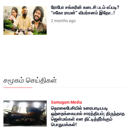
ரோபோ சங்கரின் கடைசி படம் எப்படி?
“ஈகோ ராமன்” விமர்சனம் இதோ..!
2 months ago
சமூகம் செய்திகள்
Samugam Media
தொலைபேசியில் உரையாடியபடி
ஒற்றைக்கையால் சாரத்தியம்; திருந்தாத
ஜென்மங்கள் என திட்டித்தீர்க்கும்
பொதுமக்கள்!
10 months ago