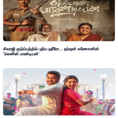
சிவாஜி குடும்பத்தில் புதிய ஹீரோ... தர்ஷன் கணேசனின்
‘லெனின் பாண்டியன்’