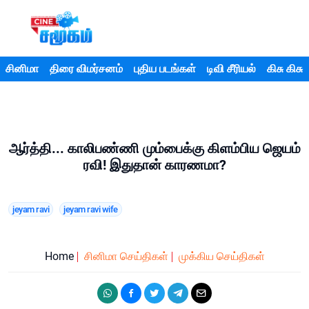
சினிமா
திரை விமர்சனம்
புதிய படங்கள்
டிவி சீரியல்
கிசு கிசு
ஆர்த்தி... காலிபண்ணி மும்பைக்கு கிளம்பிய ஜெயம்
ரவி! இதுதான் காரணமா?
jeyam ravi
jeyam ravi wife
Home
சினிமா செய்திகள்
முக்கிய செய்திகள்