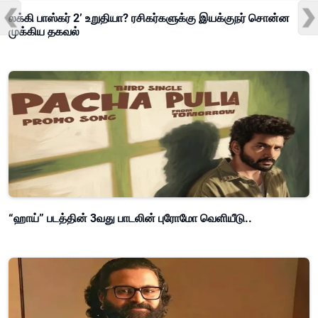
லக்கி பாஸ்கர் 2’ உறுதியா? ரசிகர்களுக்கு இயக்குநர் சொன்ன
முக்கிய தகவல்
“ஹாய்” படத்தின் 3வது பாடலின் புரோமோ வெளியீடு..