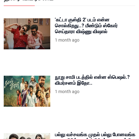
'கட்டா குஸ்தி 2' படம் என்ன
சொல்கிறது..? மீண்டும் ஸ்கோர்
செய்தாரா விஷ்ணு விஷால்
1 month ago
நூறு சாமி படத்தில் என்ன ஸ்பெஷல்.?
விமர்சனம் இதோ..
1 month ago
பல்லு வச்சவங்க முதல் பல்லு போனவங்க