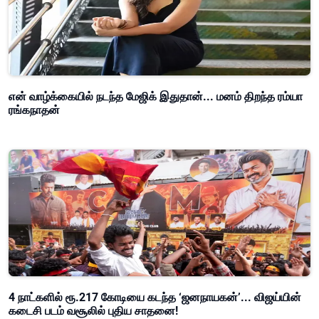
என் வாழ்க்கையில் நடந்த மேஜிக் இதுதான்... மனம் திறந்த ரம்யா
ரங்கநாதன்
4 நாட்களில் ரூ.217 கோடியை கடந்த ‘ஜனநாயகன்’... விஜய்யின்
கடைசி படம் வசூலில் புதிய சாதனை!