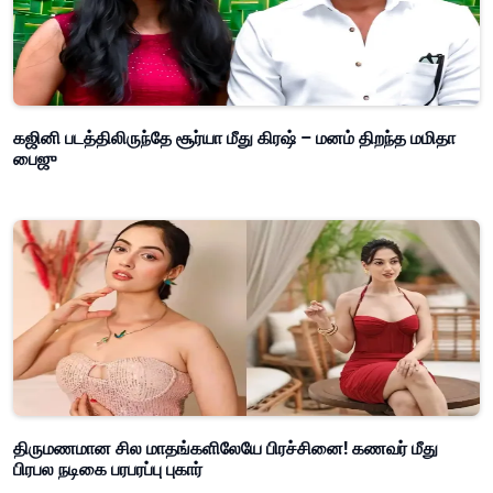
கஜினி படத்திலிருந்தே சூர்யா மீது கிரஷ் – மனம் திறந்த மமிதா
பைஜு
திருமணமான சில மாதங்களிலேயே பிரச்சினை! கணவர் மீது
பிரபல நடிகை பரபரப்பு புகார்