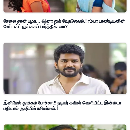
சேலை தான் பழசு... ஆனா லுக் வேறலெவல்.! ரம்யா பாண்டியனின்
லேட்டஸ்ட் லுக்கைப் பார்த்தீங்களா?
இனிமேல் தூக்கம் போச்சா.!! நடிகர் கவின் வெளியிட்ட இன்ஸ்டா
பதிவால் குஷியில் ரசிகர்கள்.!