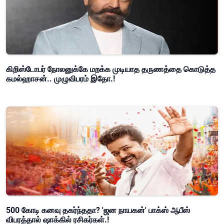
கிறிஸ்டோபர் நோலனுக்கே மறக்க முடியாத தருணத்தை கொடுத்த
கமல்ஹாசன்.. முழுவிபரம் இதோ.!
500 கோடி கனவு தகர்ந்ததா? 'ஜன நாயகன்' பாக்ஸ் ஆபீஸ்
விபரத்தால் ஷாக்கில் ரசிகர்கள்.!