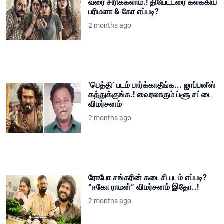
வரை சிரிக்கலாம்.! தியேட்டரை கலக்கிய
பரிமளா & கோ எப்படி?
2 months ago
‘பெத்தி’ படம் பார்க்காதீங்க... ஜாப்பனீஸ்
கத்துக்குங்க.! வைரலாகும் ப்ளூ சட்டை
விமர்சனம்
2 months ago
ரோபோ சங்கரின் கடைசி படம் எப்படி?
“ஈகோ ராமன்” விமர்சனம் இதோ..!
2 months ago