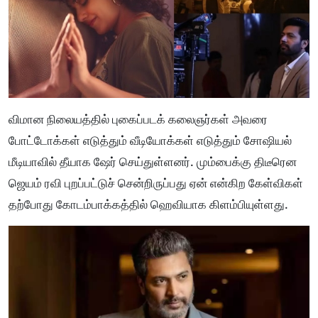
விமான நிலையத்தில் புகைப்படக் கலைஞர்கள் அவரை
போட்டோக்கள் எடுத்தும் வீடியோக்கள் எடுத்தும் சோஷியல்
மீடியாவில் தீயாக ஷேர் செய்துள்ளனர். மும்பைக்கு திடீரென
ஜெயம் ரவி புறப்பட்டுச் சென்றிருப்பது ஏன் என்கிற கேள்விகள்
தற்போது கோடம்பாக்கத்தில் ஹெவியாக கிளம்பியுள்ளது.