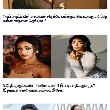
ரிஷப் ஷெட்டியின் செயலால் திரும்பிப் பார்க்கும் திரையுலகு.. அப்படி
என்ன சாதனை தெரியுமா.?
பிரீத்தி முகுந்தனின் சினிமா என்ட்ரி இப்படியா நிகழ்ந்தது.?
இதுவரை வெளிவராத உண்மை இதோ.!