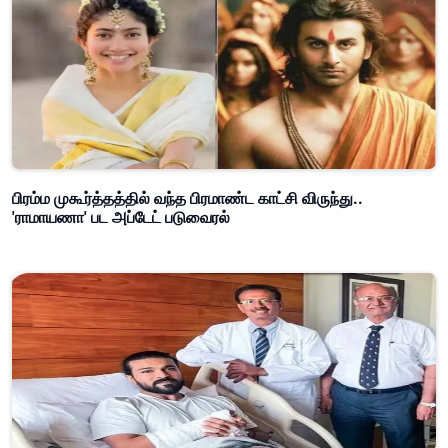
பிரம்ம முகூர்த்தத்தில் வந்த பிரமாண்ட காட்சி விருந்து..
'ராமாயணா' பட அப்டேட் படுவைரல்