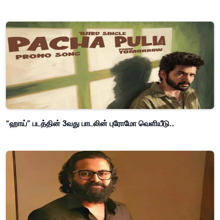
“ஹாய்” படத்தின் 3வது பாடலின் புரோமோ வெளியீடு..