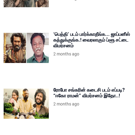
‘பெத்தி’ படம் பார்க்காதீங்க... ஜாப்பனீஸ்
கத்துக்குங்க.! வைரலாகும் ப்ளூ சட்டை
விமர்சனம்
2 months ago
ரோபோ சங்கரின் கடைசி படம் எப்படி?
“ஈகோ ராமன்” விமர்சனம் இதோ..!
2 months ago