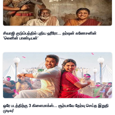
சிவாஜி குடும்பத்தில் புதிய ஹீரோ... தர்ஷன் கணேசனின்
‘லெனின் பாண்டியன்’
ஒரே படத்திற்கு 3 கிளைமாக்ஸ்... சூர்யாவே தேர்வு செய்த இறுதி
முடிவு!