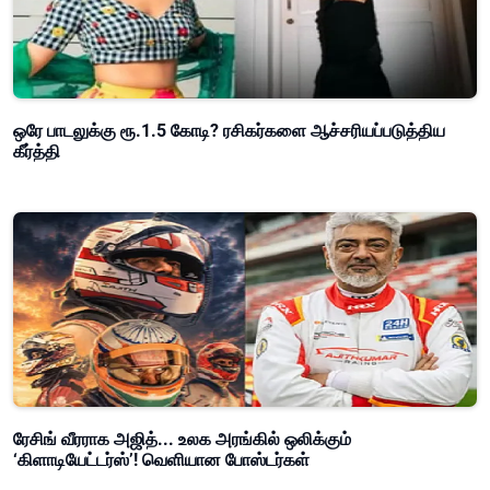
ஒரே பாடலுக்கு ரூ.1.5 கோடி? ரசிகர்களை ஆச்சரியப்படுத்திய
கீர்த்தி
ரேசிங் வீரராக அஜித்... உலக அரங்கில் ஒலிக்கும்
‘கிளாடியேட்டர்ஸ்’! வெளியான போஸ்டர்கள்