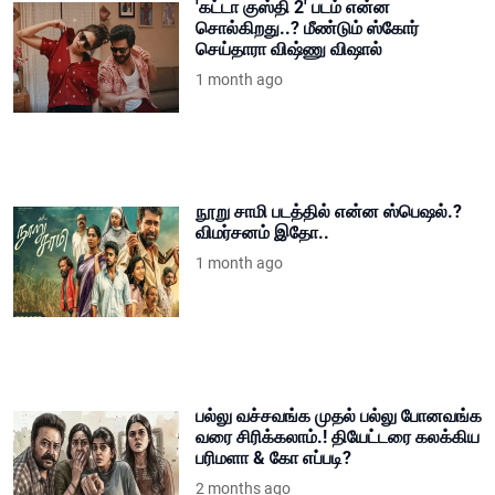
'கட்டா குஸ்தி 2' படம் என்ன
சொல்கிறது..? மீண்டும் ஸ்கோர்
செய்தாரா விஷ்ணு விஷால்
1 month ago
நூறு சாமி படத்தில் என்ன ஸ்பெஷல்.?
விமர்சனம் இதோ..
1 month ago
பல்லு வச்சவங்க முதல் பல்லு போனவங்க
வரை சிரிக்கலாம்.! தியேட்டரை கலக்கிய
பரிமளா & கோ எப்படி?
2 months ago