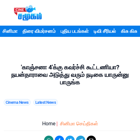
சினிமா
திரை விமர்சனம்
புதிய படங்கள்
டிவி சீரியல்
கிசு கிசு
'காஞ்சனா 4'க்கு கவர்ச்சி கூட்டணியா?
நயன்தாராவை அடுத்து வரும் நடிகை யாருன்னு
பாருங்க
Cinema News
Latest News
Home
சினிமா செய்திகள்