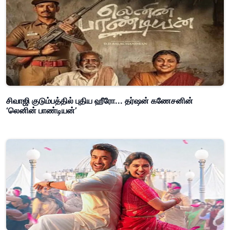
சிவாஜி குடும்பத்தில் புதிய ஹீரோ... தர்ஷன் கணேசனின்
‘லெனின் பாண்டியன்’