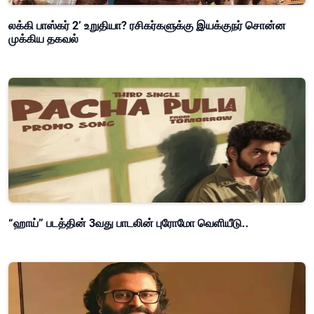
லக்கி பாஸ்கர் 2’ உறுதியா? ரசிகர்களுக்கு இயக்குநர் சொன்ன
முக்கிய தகவல்
“ஹாய்” படத்தின் 3வது பாடலின் புரோமோ வெளியீடு..