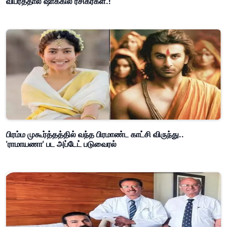
விபரத்தால் ஷாக்கில் ரசிகர்கள்.!
பிரம்ம முகூர்த்தத்தில் வந்த பிரமாண்ட காட்சி விருந்து..
'ராமாயணா' பட அப்டேட் படுவைரல்