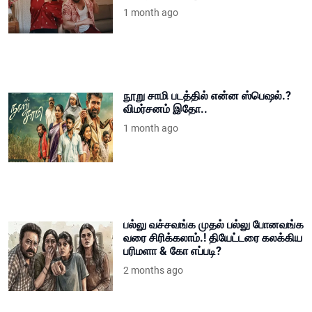
1 month ago
நூறு சாமி படத்தில் என்ன ஸ்பெஷல்.?
விமர்சனம் இதோ..
1 month ago
பல்லு வச்சவங்க முதல் பல்லு போனவங்க
வரை சிரிக்கலாம்.! தியேட்டரை கலக்கிய
பரிமளா & கோ எப்படி?
2 months ago