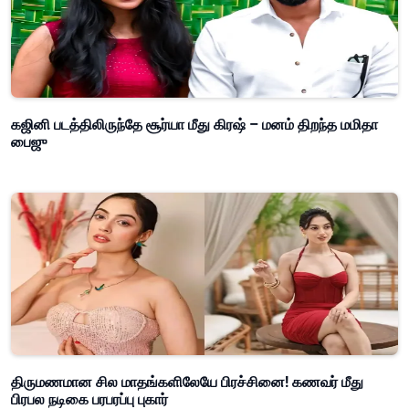
கஜினி படத்திலிருந்தே சூர்யா மீது கிரஷ் – மனம் திறந்த மமிதா
பைஜு
திருமணமான சில மாதங்களிலேயே பிரச்சினை! கணவர் மீது
பிரபல நடிகை பரபரப்பு புகார்