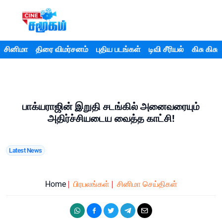
சினிமா
திரை விமர்சனம்
புதிய படங்கள்
டிவி சீரியல்
கிசு கிசு
பாக்யராஜின் இறுதி சடங்கில் அனைவரையும்
அதிர்ச்சியடைய வைத்த காட்சி!
Latest News
Home
பிரபலங்கள்
சினிமா செய்திகள்