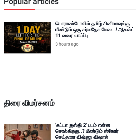
Popular articles
டொராண்டோவில் தமிழ் சினிமாவுக்கு
மீண்டும் ஒரு சர்வதேச மேடை.! ஆகஸ்ட்
11 வரை வாய்ப்பு
3 hours ago
திரை விமர்சனம்
'கட்டா குஸ்தி 2' படம் என்ன
சொல்கிறது..? மீண்டும் ஸ்கோர்
செய்தாரா விஷ்ணு விஷால்