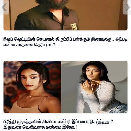
ரிஷப் ஷெட்டியின் செயலால் திரும்பிப் பார்க்கும் திரையுலகு.. அப்படி
என்ன சாதனை தெரியுமா.?
பிரீத்தி முகுந்தனின் சினிமா என்ட்ரி இப்படியா நிகழ்ந்தது.?
இதுவரை வெளிவராத உண்மை இதோ.!