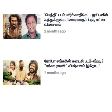
‘பெத்தி’ படம் பார்க்காதீங்க... ஜாப்பனீஸ்
கத்துக்குங்க.! வைரலாகும் ப்ளூ சட்டை
விமர்சனம்
2 months ago
ரோபோ சங்கரின் கடைசி படம் எப்படி?
“ஈகோ ராமன்” விமர்சனம் இதோ..!
2 months ago