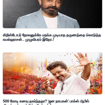
கிறிஸ்டோபர் நோலனுக்கே மறக்க முடியாத தருணத்தை கொடுத்த
கமல்ஹாசன்.. முழுவிபரம் இதோ.!
500 கோடி கனவு தகர்ந்ததா? 'ஜன நாயகன்' பாக்ஸ் ஆபீஸ்