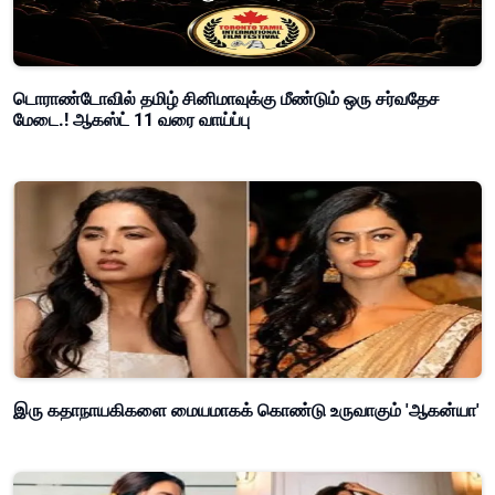
டொராண்டோவில் தமிழ் சினிமாவுக்கு மீண்டும் ஒரு சர்வதேச
மேடை.! ஆகஸ்ட் 11 வரை வாய்ப்பு
இரு கதாநாயகிகளை மையமாகக் கொண்டு உருவாகும் 'ஆகன்யா'