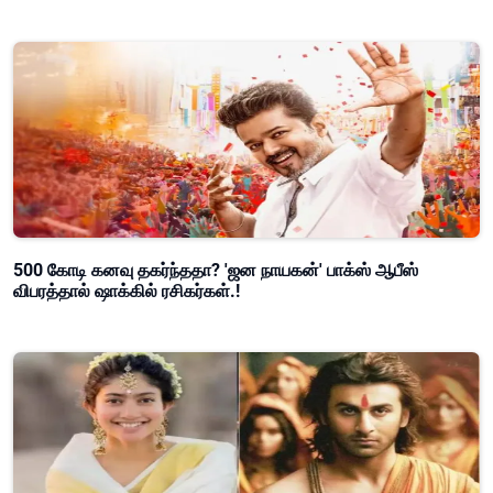
500 கோடி கனவு தகர்ந்ததா? 'ஜன நாயகன்' பாக்ஸ் ஆபீஸ்
விபரத்தால் ஷாக்கில் ரசிகர்கள்.!