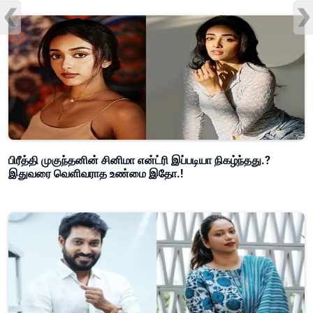
பிரீத்தி முகுந்தனின் சினிமா என்ட்ரி இப்படியா நிகழ்ந்தது.?
இதுவரை வெளிவராத உண்மை இதோ.!