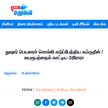
சினிமா
திரை விமர்சனம்
புதிய படங்கள்
டிவி சீரியல்
கிசு கிசு
துஷார் பெயரைச் சொல்லி கடுப்பேத்திய கம்ருதீன்.!
சுயரூபத்தைக் காட்டிய அரோரா
bigg boss
#Latest News
Home
பிரபலங்கள்
சினிமா செய்திகள்