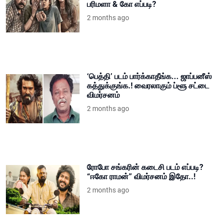
பரிமளா & கோ எப்படி?
2 months ago
‘பெத்தி’ படம் பார்க்காதீங்க... ஜாப்பனீஸ்
கத்துக்குங்க.! வைரலாகும் ப்ளூ சட்டை
விமர்சனம்
2 months ago
ரோபோ சங்கரின் கடைசி படம் எப்படி?
“ஈகோ ராமன்” விமர்சனம் இதோ..!
2 months ago