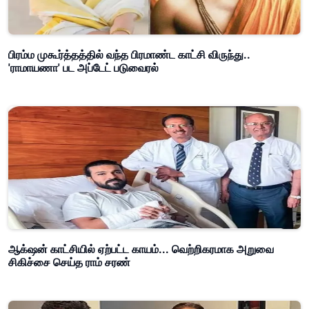
பிரம்ம முகூர்த்தத்தில் வந்த பிரமாண்ட காட்சி விருந்து..
'ராமாயணா' பட அப்டேட் படுவைரல்
ஆக்‌ஷன் காட்சியில் ஏற்பட்ட காயம்... வெற்றிகரமாக அறுவை
சிகிச்சை செய்த ராம் சரண்