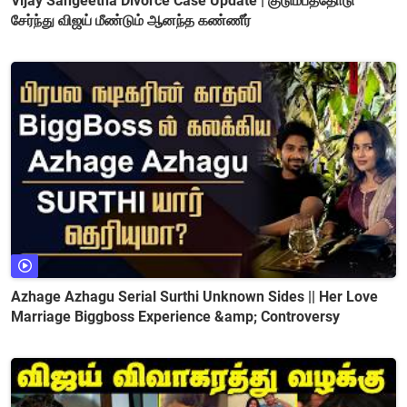
Vijay Sangeetha Divorce Case Update | குடும்பத்தோடு
சேர்ந்து விஜய் மீண்டும் ஆனந்த கண்ணீர்
Azhage Azhagu Serial Surthi Unknown Sides || Her Love
Marriage Biggboss Experience &amp; Controversy