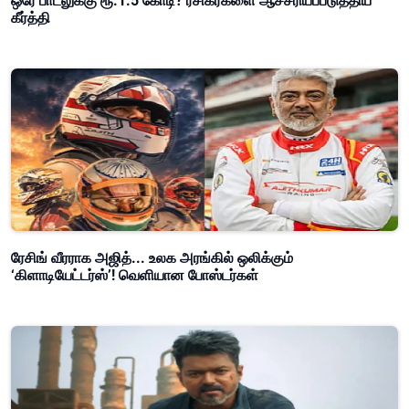
ஒரே பாடலுக்கு ரூ.1.5 கோடி? ரசிகர்களை ஆச்சரியப்படுத்திய
கீர்த்தி
ரேசிங் வீரராக அஜித்... உலக அரங்கில் ஒலிக்கும்
‘கிளாடியேட்டர்ஸ்’! வெளியான போஸ்டர்கள்