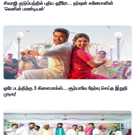
சிவாஜி குடும்பத்தில் புதிய ஹீரோ... தர்ஷன் கணேசனின்
‘லெனின் பாண்டியன்’
ஒரே படத்திற்கு 3 கிளைமாக்ஸ்... சூர்யாவே தேர்வு செய்த இறுதி
முடிவு!