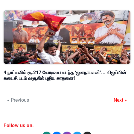
4 நாட்களில் ரூ.217 கோடியை கடந்த ‘ஜனநாயகன்’... விஜய்யின்
கடைசி படம் வசூலில் புதிய சாதனை!
« Previous
Next »
Follow us on: