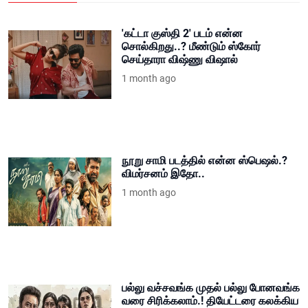
'கட்டா குஸ்தி 2' படம் என்ன
சொல்கிறது..? மீண்டும் ஸ்கோர்
செய்தாரா விஷ்ணு விஷால்
1 month ago
நூறு சாமி படத்தில் என்ன ஸ்பெஷல்.?
விமர்சனம் இதோ..
1 month ago
பல்லு வச்சவங்க முதல் பல்லு போனவங்க
வரை சிரிக்கலாம்.! தியேட்டரை கலக்கிய