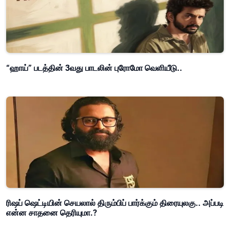
“ஹாய்” படத்தின் 3வது பாடலின் புரோமோ வெளியீடு..
ரிஷப் ஷெட்டியின் செயலால் திரும்பிப் பார்க்கும் திரையுலகு.. அப்படி
என்ன சாதனை தெரியுமா.?