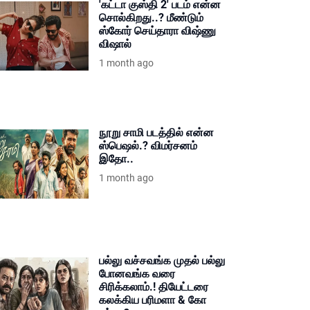
'கட்டா குஸ்தி 2' படம் என்ன
சொல்கிறது..? மீண்டும்
ஸ்கோர் செய்தாரா விஷ்ணு
விஷால்
1 month ago
நூறு சாமி படத்தில் என்ன
ஸ்பெஷல்.? விமர்சனம்
இதோ..
1 month ago
பல்லு வச்சவங்க முதல் பல்லு
போனவங்க வரை
சிரிக்கலாம்.! தியேட்டரை
கலக்கிய பரிமளா & கோ