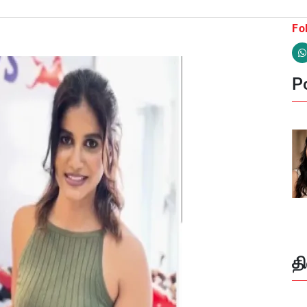
Fo
Po
த