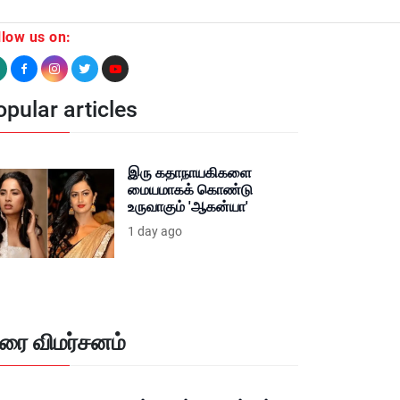
llow us on:
pular articles
இரு கதாநாயகிகளை
மையமாகக் கொண்டு
உருவாகும் 'ஆகன்யா'
1 day ago
ிரை விமர்சனம்