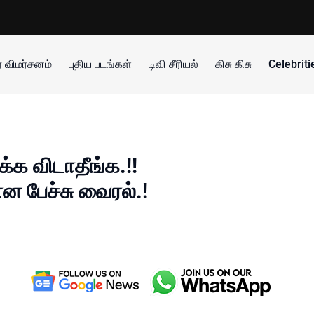
 விமர்சனம்
புதிய படங்கள்
டிவி சீரியல்
கிசு கிசு
Celebrit
்க விடாதீங்க.!!
 பேச்சு வைரல்.!