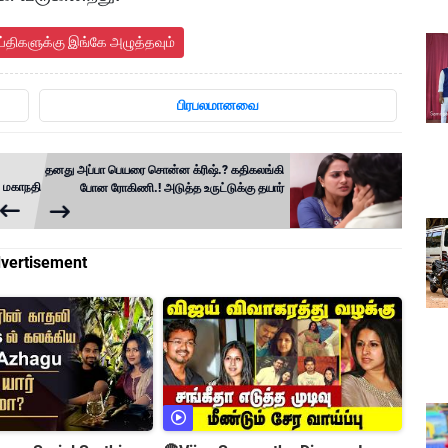
ய்திகளுக்கு இங்கே அழுத்தவும்
பிரபலமானவை
தனது அப்பா பெயரை சொன்ன க்ரிஷ்.? கதிகலங்கி
ல் மகாநதி
போன ரோகிணி.! அடுத்த உருட்டுக்கு தயார்
vertisement