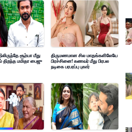
ிலிருந்தே சூர்யா மீது
திருமணமான சில மாதங்களிலேயே
ம் திறந்த மமிதா பைஜு
பிரச்சினை! கணவர் மீது பிரபல
நடிகை பரபரப்பு புகார்