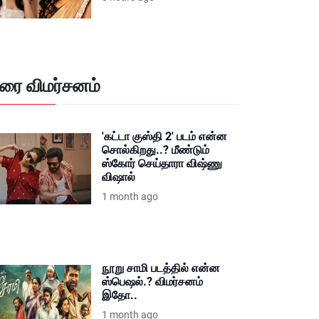
ிரை விமர்சனம்
'கட்டா குஸ்தி 2' படம் என்ன
சொல்கிறது..? மீண்டும்
ஸ்கோர் செய்தாரா விஷ்ணு
விஷால்
1 month ago
நூறு சாமி படத்தில் என்ன
ஸ்பெஷல்.? விமர்சனம்
இதோ..
1 month ago