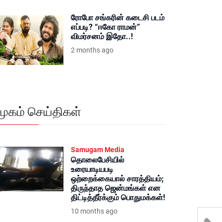
ரோபோ சங்கரின் கடைசி படம்
எப்படி? “ஈகோ ராமன்”
விமர்சனம் இதோ..!
2 months ago
மூகம் செய்திகள்
Samugam Media
தொலைபேசியில்
உரையாடியபடி
ஒற்றைக்கையால் சாரத்தியம்;
திருந்தாத ஜென்மங்கள் என
திட்டித்தீர்க்கும் பொதுமக்கள்!
10 months ago