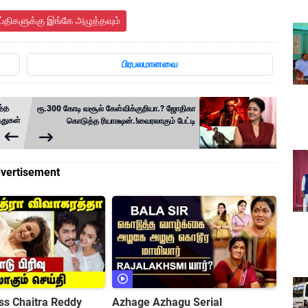
ய்திகளுக்கு இங்கே அழுத்தவும்
பிரபலமானவை
த்த
ரூ.300 கோடி வசூல் கேள்விக்குறியா.? ஜோதிகா
்துகள்
கொடுத்த ரியாக்ஷன்.!வைரலாகும் பேட்டி
vertisement
ss Chaitra Reddy
Azhage Azhagu Serial