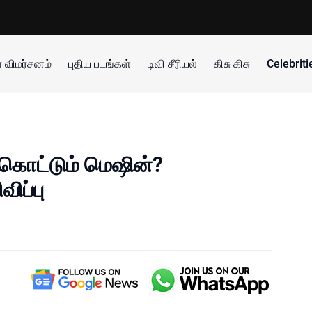
 விமர்சனம்
புதிய படங்கள்
டிவி சீரியல்
கிசு கிசு
Celebrit
 கொட்டும் மெஷின்?
விப்பு