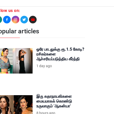
llow us on:
pular articles
ஒரே பாடலுக்கு ரூ.1.5 கோடி?
ரசிகர்களை
ஆச்சரியப்படுத்திய கீர்த்தி
1 day ago
இரு கதாநாயகிகளை
மையமாகக் கொண்டு
உருவாகும் 'ஆகன்யா'
8 hours ago