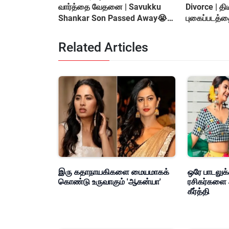
வார்த்தை வேதனை | Savukku
Divorce | த
Shankar Son Passed Away😭
புகைப்படத்தை நீக்கிய Cha
Shocking Incident
Reddy
Related Articles
இரு கதாநாயகிகளை மையமாகக்
ஒரே பாடலுக்
கொண்டு உருவாகும் 'ஆகன்யா'
ரசிகர்களை 
கீர்த்தி