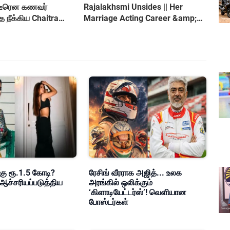
ிடீரென கணவர்
Rajalakhsmi Unsides || Her
itra
Marriage Acting Career &amp;
Controversy
கு ரூ.1.5 கோடி?
ரேசிங் வீரராக அஜித்... உலக
ஆச்சரியப்படுத்திய
அரங்கில் ஒலிக்கும்
‘கிளாடியேட்டர்ஸ்’! வெளியான
போஸ்டர்கள்