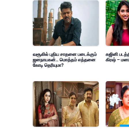
வசூலில் புதிய சாதனை படைக்கும்
கஜினி படத்த
ஜனநாயகன்.. மொத்தம் எத்தனை
கிரஷ் – மன
கோடி தெரியுமா?