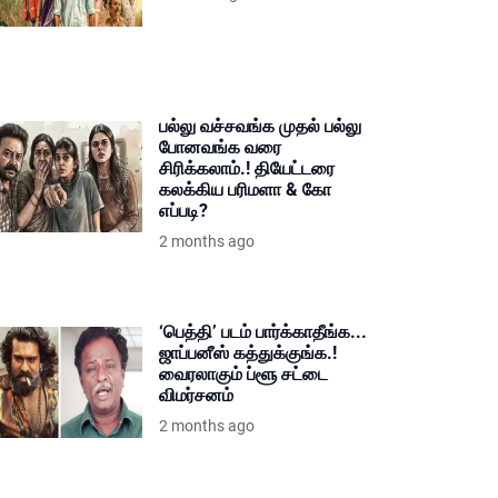
பல்லு வச்சவங்க முதல் பல்லு
போனவங்க வரை
சிரிக்கலாம்.! தியேட்டரை
கலக்கிய பரிமளா & கோ
எப்படி?
2 months ago
‘பெத்தி’ படம் பார்க்காதீங்க...
ஜாப்பனீஸ் கத்துக்குங்க.!
வைரலாகும் ப்ளூ சட்டை
விமர்சனம்
2 months ago