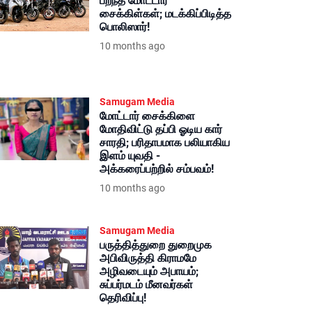
பறந்த மோட்டார்
சைக்கிள்கள்; மடக்கிப்பிடித்த
பொலிஸார்!
10 months ago
Samugam Media
மோட்டார் சைக்கிளை
மோதிவிட்டு தப்பி ஓடிய கார்
சாரதி; பரிதாபமாக பலியாகிய
இளம் யுவதி -
அக்கரைப்பற்றில் சம்பவம்!
10 months ago
Samugam Media
பருத்தித்துறை துறைமுக
அபிவிருத்தி கிராமமே
அழிவடையும் அபாயம்;
சுப்பர்மடம் மீனவர்கள்
தெரிவிப்பு!