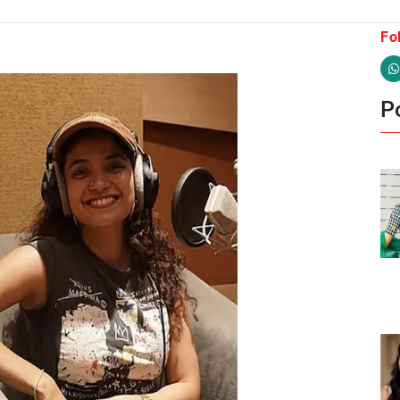
Fo
Po