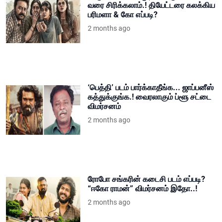
வரை சிரிக்கலாம்.! தியேட்டரை கலக்கிய
பரிமளா & கோ எப்படி?
2 months ago
‘பெத்தி’ படம் பார்க்காதீங்க... ஜாப்பனீஸ்
கத்துக்குங்க.! வைரலாகும் ப்ளூ சட்டை
விமர்சனம்
2 months ago
ரோபோ சங்கரின் கடைசி படம் எப்படி?
“ஈகோ ராமன்” விமர்சனம் இதோ..!
2 months ago