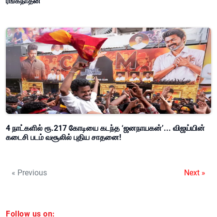
ரங்கநாதன்
4 நாட்களில் ரூ.217 கோடியை கடந்த ‘ஜனநாயகன்’... விஜய்யின்
கடைசி படம் வசூலில் புதிய சாதனை!
« Previous
Next »
Follow us on: