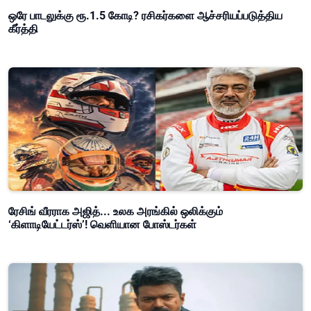
ஒரே பாடலுக்கு ரூ.1.5 கோடி? ரசிகர்களை ஆச்சரியப்படுத்திய
கீர்த்தி
ரேசிங் வீரராக அஜித்... உலக அரங்கில் ஒலிக்கும்
‘கிளாடியேட்டர்ஸ்’! வெளியான போஸ்டர்கள்