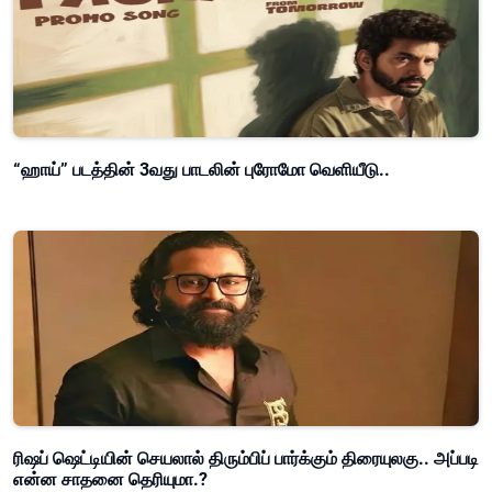
“ஹாய்” படத்தின் 3வது பாடலின் புரோமோ வெளியீடு..
ரிஷப் ஷெட்டியின் செயலால் திரும்பிப் பார்க்கும் திரையுலகு.. அப்படி
என்ன சாதனை தெரியுமா.?