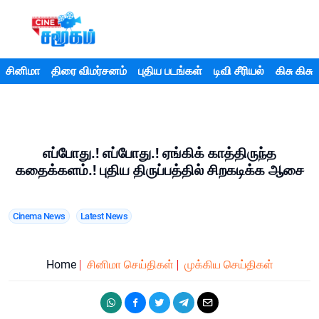
சினிமா
திரை விமர்சனம்
புதிய படங்கள்
டிவி சீரியல்
கிசு கிசு
எப்போது.! எப்போது.! ஏங்கிக் காத்திருந்த
கதைக்களம்.! புதிய திருப்பத்தில் சிறகடிக்க ஆசை
Cinema News
Latest News
Home
சினிமா செய்திகள்
முக்கிய செய்திகள்