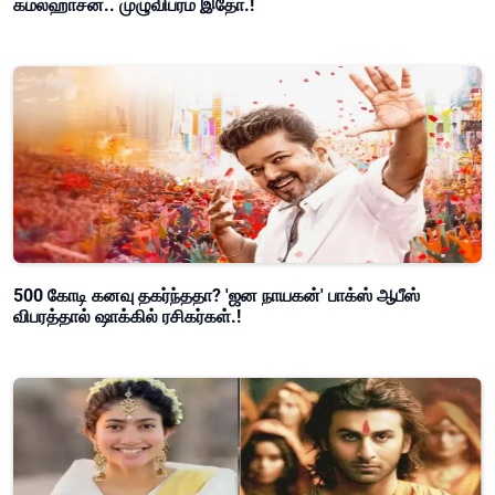
கமல்ஹாசன்.. முழுவிபரம் இதோ.!
500 கோடி கனவு தகர்ந்ததா? 'ஜன நாயகன்' பாக்ஸ் ஆபீஸ்
விபரத்தால் ஷாக்கில் ரசிகர்கள்.!