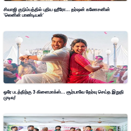
சிவாஜி குடும்பத்தில் புதிய ஹீரோ... தர்ஷன் கணேசனின்
‘லெனின் பாண்டியன்’
ஒரே படத்திற்கு 3 கிளைமாக்ஸ்... சூர்யாவே தேர்வு செய்த இறுதி
முடிவு!