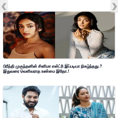
பிரீத்தி முகுந்தனின் சினிமா என்ட்ரி இப்படியா நிகழ்ந்தது.?
இதுவரை வெளிவராத உண்மை இதோ.!