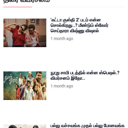
'கட்டா குஸ்தி 2' படம் என்ன
சொல்கிறது..? மீண்டும் ஸ்கோர்
செய்தாரா விஷ்ணு விஷால்
1 month ago
நூறு சாமி படத்தில் என்ன ஸ்பெஷல்.?
விமர்சனம் இதோ..
1 month ago
பல்லு வச்சவங்க முதல் பல்லு போனவங்க