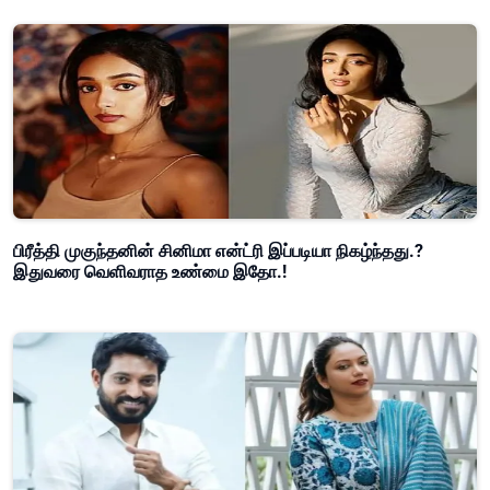
பிரீத்தி முகுந்தனின் சினிமா என்ட்ரி இப்படியா நிகழ்ந்தது.?
இதுவரை வெளிவராத உண்மை இதோ.!