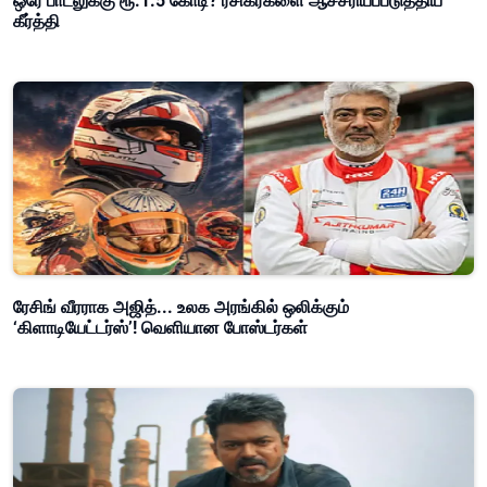
ஒரே பாடலுக்கு ரூ.1.5 கோடி? ரசிகர்களை ஆச்சரியப்படுத்திய
கீர்த்தி
ரேசிங் வீரராக அஜித்... உலக அரங்கில் ஒலிக்கும்
‘கிளாடியேட்டர்ஸ்’! வெளியான போஸ்டர்கள்