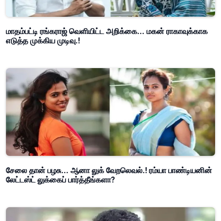
மாதம்பட்டி ரங்கராஜ் வெளியிட்ட அறிக்கை... மகன் ராகாவுக்காக
எடுத்த முக்கிய முடிவு.!
சேலை தான் பழசு... ஆனா லுக் வேறலெவல்.! ரம்யா பாண்டியனின்
லேட்டஸ்ட் லுக்கைப் பார்த்தீங்களா?