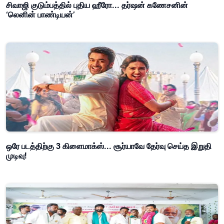
சிவாஜி குடும்பத்தில் புதிய ஹீரோ... தர்ஷன் கணேசனின்
‘லெனின் பாண்டியன்’
ஒரே படத்திற்கு 3 கிளைமாக்ஸ்... சூர்யாவே தேர்வு செய்த இறுதி
முடிவு!