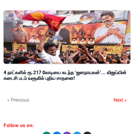
4 நாட்களில் ரூ.217 கோடியை கடந்த ‘ஜனநாயகன்’... விஜய்யின்
கடைசி படம் வசூலில் புதிய சாதனை!
« Previous
Next »
Follow us on: