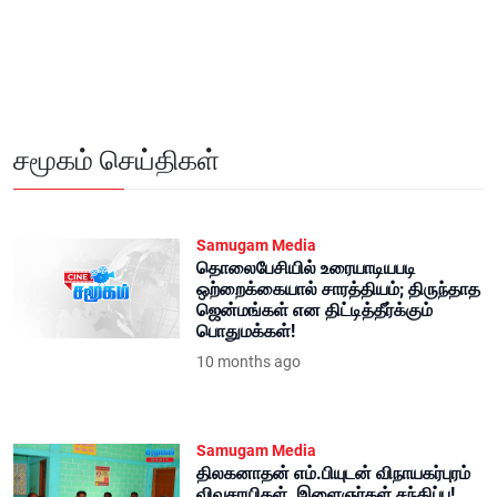
சமூகம் செய்திகள்
Samugam Media
தொலைபேசியில் உரையாடியபடி
ஒற்றைக்கையால் சாரத்தியம்; திருந்தாத
ஜென்மங்கள் என திட்டித்தீர்க்கும்
பொதுமக்கள்!
10 months ago
Samugam Media
திலகனாதன் எம்.பியுடன் விநாயகர்புரம்
விவசாயிகள், இளைஞர்கள் சந்திப்பு!