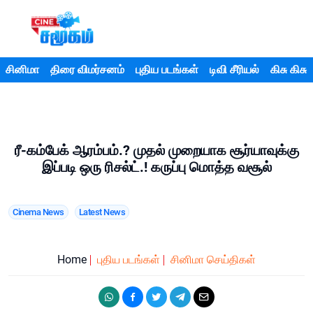
சினிமா
திரை விமர்சனம்
புதிய படங்கள்
டிவி சீரியல்
கிசு கிசு
ரீ-கம்பேக் ஆரம்பம்.? முதல் முறையாக சூர்யாவுக்கு
இப்படி ஒரு ரிசல்ட்.! கருப்பு மொத்த வசூல்
Cinema News
Latest News
Home
புதிய படங்கள்
சினிமா செய்திகள்