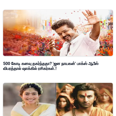
500 கோடி கனவு தகர்ந்ததா? 'ஜன நாயகன்' பாக்ஸ் ஆபீஸ்
விபரத்தால் ஷாக்கில் ரசிகர்கள்.!