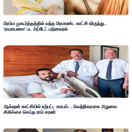
பிரம்ம முகூர்த்தத்தில் வந்த பிரமாண்ட காட்சி விருந்து..
'ராமாயணா' பட அப்டேட் படுவைரல்
ஆக்‌ஷன் காட்சியில் ஏற்பட்ட காயம்... வெற்றிகரமாக அறுவை
சிகிச்சை செய்த ராம் சரண்