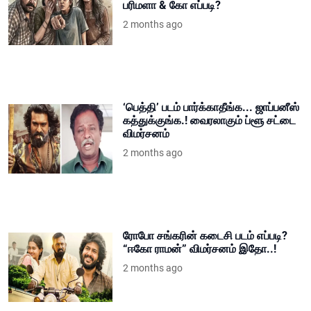
பரிமளா & கோ எப்படி?
2 months ago
‘பெத்தி’ படம் பார்க்காதீங்க... ஜாப்பனீஸ்
கத்துக்குங்க.! வைரலாகும் ப்ளூ சட்டை
விமர்சனம்
2 months ago
ரோபோ சங்கரின் கடைசி படம் எப்படி?
“ஈகோ ராமன்” விமர்சனம் இதோ..!
2 months ago