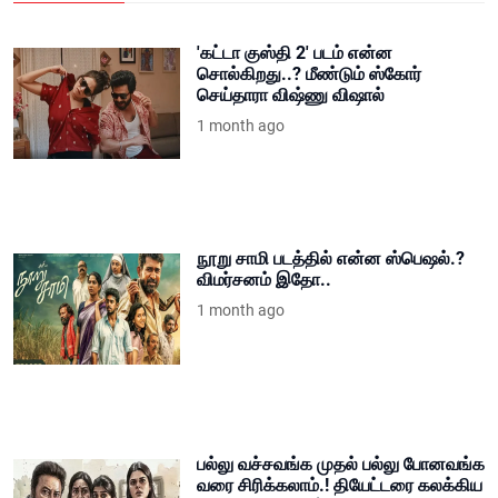
'கட்டா குஸ்தி 2' படம் என்ன
சொல்கிறது..? மீண்டும் ஸ்கோர்
செய்தாரா விஷ்ணு விஷால்
1 month ago
நூறு சாமி படத்தில் என்ன ஸ்பெஷல்.?
விமர்சனம் இதோ..
1 month ago
பல்லு வச்சவங்க முதல் பல்லு போனவங்க
வரை சிரிக்கலாம்.! தியேட்டரை கலக்கிய