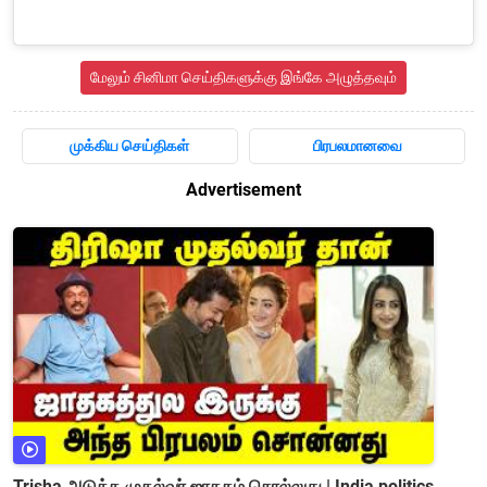
மேலும் சினிமா செய்திகளுக்கு இங்கே அழுத்தவும்
முக்கிய செய்திகள்
பிரபலமானவை
Advertisement
Trisha அடுத்த முதல்வர் ஜாதகம் சொல்லுது | India politics