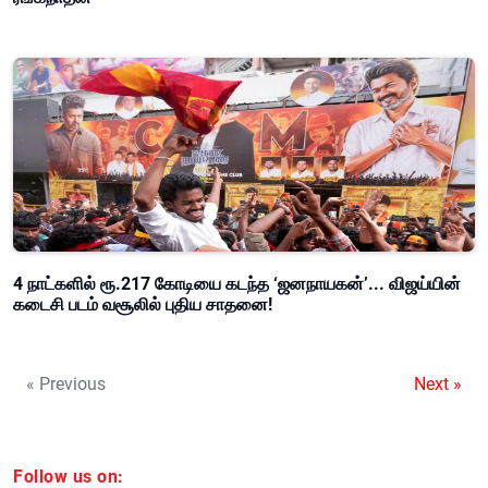
4 நாட்களில் ரூ.217 கோடியை கடந்த ‘ஜனநாயகன்’... விஜய்யின்
கடைசி படம் வசூலில் புதிய சாதனை!
« Previous
Next »
Follow us on: