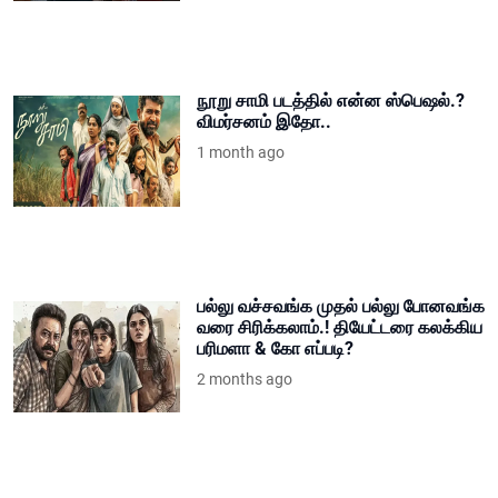
நூறு சாமி படத்தில் என்ன ஸ்பெஷல்.?
விமர்சனம் இதோ..
1 month ago
பல்லு வச்சவங்க முதல் பல்லு போனவங்க
வரை சிரிக்கலாம்.! தியேட்டரை கலக்கிய
பரிமளா & கோ எப்படி?
2 months ago