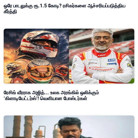
ஒரே பாடலுக்கு ரூ.1.5 கோடி? ரசிகர்களை ஆச்சரியப்படுத்திய
கீர்த்தி
ரேசிங் வீரராக அஜித்... உலக அரங்கில் ஒலிக்கும்
‘கிளாடியேட்டர்ஸ்’! வெளியான போஸ்டர்கள்