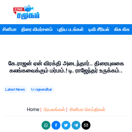
சினிமா
திரை விமர்சனம்
புதிய படங்கள்
டிவி சீரியல்
கிசு கிசு
கே.ராஜன் ஏன் விரக்தி அடைந்தார்.. திரையுலகை
கலங்கவைக்கும் மர்மம்.! டி. ராஜேந்தர் உருக்கம்..
Latest News
t.r rajeendhar
Home
பிரபலங்கள்
சினிமா செய்திகள்