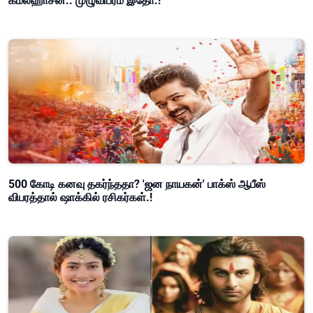
கமல்ஹாசன்.. முழுவிபரம் இதோ.!
500 கோடி கனவு தகர்ந்ததா? 'ஜன நாயகன்' பாக்ஸ் ஆபீஸ்
விபரத்தால் ஷாக்கில் ரசிகர்கள்.!