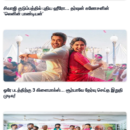
சிவாஜி குடும்பத்தில் புதிய ஹீரோ... தர்ஷன் கணேசனின்
‘லெனின் பாண்டியன்’
ஒரே படத்திற்கு 3 கிளைமாக்ஸ்... சூர்யாவே தேர்வு செய்த இறுதி
முடிவு!