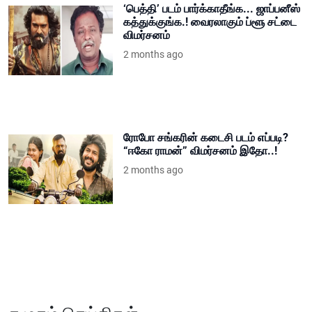
‘பெத்தி’ படம் பார்க்காதீங்க... ஜாப்பனீஸ்
கத்துக்குங்க.! வைரலாகும் ப்ளூ சட்டை
விமர்சனம்
2 months ago
ரோபோ சங்கரின் கடைசி படம் எப்படி?
“ஈகோ ராமன்” விமர்சனம் இதோ..!
2 months ago