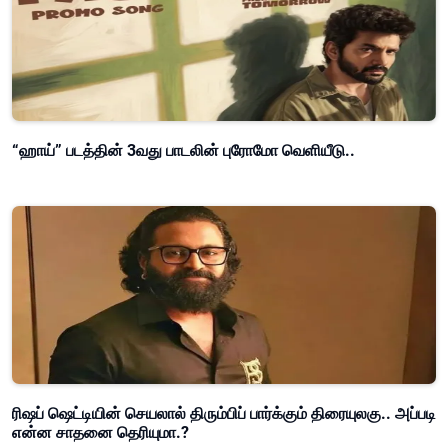
“ஹாய்” படத்தின் 3வது பாடலின் புரோமோ வெளியீடு..
ரிஷப் ஷெட்டியின் செயலால் திரும்பிப் பார்க்கும் திரையுலகு.. அப்படி
என்ன சாதனை தெரியுமா.?