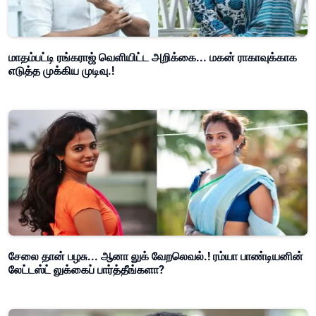
மாதம்பட்டி ரங்கராஜ் வெளியிட்ட அறிக்கை... மகன் ராகாவுக்காக
எடுத்த முக்கிய முடிவு.!
சேலை தான் பழசு... ஆனா லுக் வேறலெவல்.! ரம்யா பாண்டியனின்
லேட்டஸ்ட் லுக்கைப் பார்த்தீங்களா?