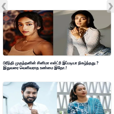
பிரீத்தி முகுந்தனின் சினிமா என்ட்ரி இப்படியா நிகழ்ந்தது.?
இதுவரை வெளிவராத உண்மை இதோ.!