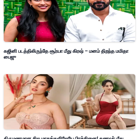
கஜினி படத்திலிருந்தே சூர்யா மீது கிரஷ் – மனம் திறந்த மமிதா
பைஜு
திருமணமான சில மாதங்களிலேயே பிரச்சினை! கணவர் மீது