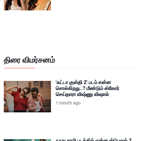
திரை விமர்சனம்
'கட்டா குஸ்தி 2' படம் என்ன
சொல்கிறது..? மீண்டும் ஸ்கோர்
செய்தாரா விஷ்ணு விஷால்
1 month ago
நூறு சாமி படத்தில் என்ன ஸ்பெஷல்.?