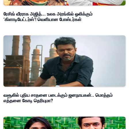
ரேசிங் வீரராக அஜித்... உலக அரங்கில் ஒலிக்கும்
‘கிளாடியேட்டர்ஸ்’! வெளியான போஸ்டர்கள்
வசூலில் புதிய சாதனை படைக்கும் ஜனநாயகன்.. மொத்தம்
எத்தனை கோடி தெரியுமா?