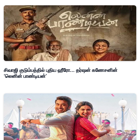
சிவாஜி குடும்பத்தில் புதிய ஹீரோ... தர்ஷன் கணேசனின்
‘லெனின் பாண்டியன்’