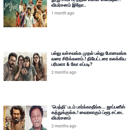
விமர்சனம் இதோ..
1 month ago
பல்லு வச்சவங்க முதல் பல்லு போனவங்க
வரை சிரிக்கலாம்.! தியேட்டரை கலக்கிய
பரிமளா & கோ எப்படி?
2 months ago
‘பெத்தி’ படம் பார்க்காதீங்க... ஜாப்பனீஸ்
கத்துக்குங்க.! வைரலாகும் ப்ளூ சட்டை
விமர்சனம்
2 months ago