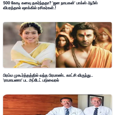
500 கோடி கனவு தகர்ந்ததா? 'ஜன நாயகன்' பாக்ஸ் ஆபீஸ்
விபரத்தால் ஷாக்கில் ரசிகர்கள்.!
பிரம்ம முகூர்த்தத்தில் வந்த பிரமாண்ட காட்சி விருந்து..
'ராமாயணா' பட அப்டேட் படுவைரல்