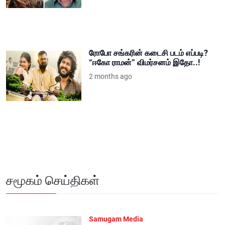
ரோபோ சங்கரின் கடைசி படம் எப்படி?
“ஈகோ ராமன்” விமர்சனம் இதோ..!
2 months ago
சமூகம் செய்திகள்
Samugam Media