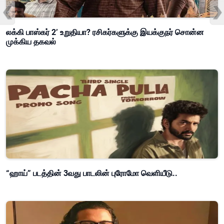
லக்கி பாஸ்கர் 2’ உறுதியா? ரசிகர்களுக்கு இயக்குநர் சொன்ன
முக்கிய தகவல்
“ஹாய்” படத்தின் 3வது பாடலின் புரோமோ வெளியீடு..