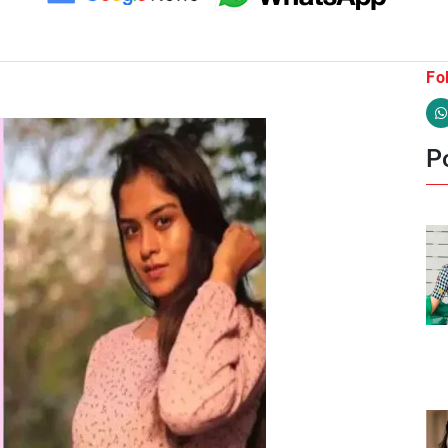
Fo
Po