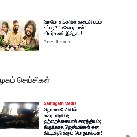
ரோபோ சங்கரின் கடைசி படம்
எப்படி? “ஈகோ ராமன்”
விமர்சனம் இதோ..!
2 months ago
மூகம் செய்திகள்
Samugam Media
தொலைபேசியில்
உரையாடியபடி
ஒற்றைக்கையால் சாரத்தியம்;
திருந்தாத ஜென்மங்கள் என
திட்டித்தீர்க்கும் பொதுமக்கள்!