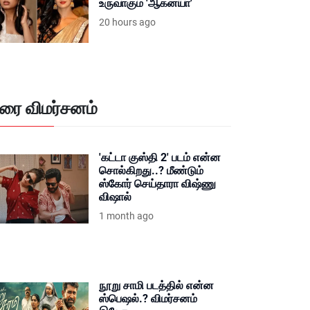
உருவாகும் 'ஆகன்யா'
20 hours ago
ிரை விமர்சனம்
'கட்டா குஸ்தி 2' படம் என்ன
சொல்கிறது..? மீண்டும்
ஸ்கோர் செய்தாரா விஷ்ணு
விஷால்
1 month ago
நூறு சாமி படத்தில் என்ன
ஸ்பெஷல்.? விமர்சனம்