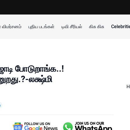
 விமர்சனம்
புதிய படங்கள்
டிவி சீரியல்
கிசு கிசு
Celebrit
ோடி போடுறாங்க..!
து.?-லக்ஷ்மி
H
a