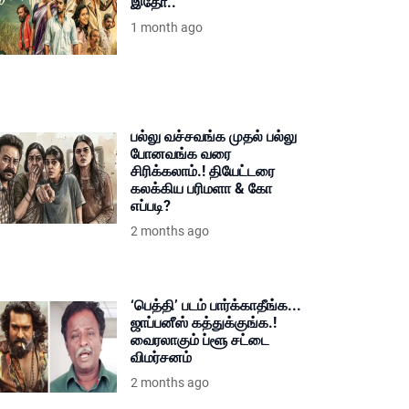
இதோ..
1 month ago
பல்லு வச்சவங்க முதல் பல்லு
போனவங்க வரை
சிரிக்கலாம்.! தியேட்டரை
கலக்கிய பரிமளா & கோ
எப்படி?
2 months ago
‘பெத்தி’ படம் பார்க்காதீங்க...
ஜாப்பனீஸ் கத்துக்குங்க.!
வைரலாகும் ப்ளூ சட்டை
விமர்சனம்
2 months ago