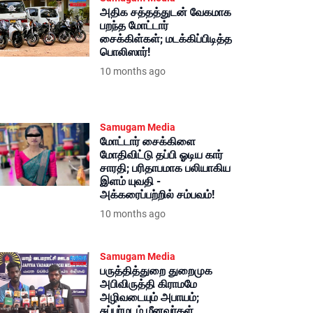
அதிக சத்தத்துடன் வேகமாக
பறந்த மோட்டார்
சைக்கிள்கள்; மடக்கிப்பிடித்த
பொலிஸார்!
10 months ago
Samugam Media
மோட்டார் சைக்கிளை
மோதிவிட்டு தப்பி ஓடிய கார்
சாரதி; பரிதாபமாக பலியாகிய
இளம் யுவதி -
அக்கரைப்பற்றில் சம்பவம்!
10 months ago
Samugam Media
பருத்தித்துறை துறைமுக
அபிவிருத்தி கிராமமே
அழிவடையும் அபாயம்;
சுப்பர்மடம் மீனவர்கள்