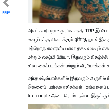
PREV
அவர் கூறியதாவது, "மகாநதி TRP இப்போத
உழைப்புக்கு கிடைக்கும் giftஆ தான் இதைப்
மற்றொரு சுவாரஸ்யமான தகவலையும் லக்ஷ்மி ப
மற்றும் லக்ஷ்மி பிரியா, இருவரும் நிகழ்ச்ச
சில புகைப்படங்கள் மற்றும் வீடியோக்கள
அந்த வீடியோக்களில் இருவரும் அருகில் ந
இதனைப் பார்த்த ரசிகர்கள், "உங்களைப் ப
life couple ஆனா ரொம்ப நல்லா இருக்கும்