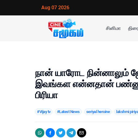
Aug 07 2026
சினிமா
திரை
நான் யாரோட நின்னாலும் ஜ
இவங்கள என்னதான் பண்ணுற
பிரியா
#Vijay tv
#Latest News
seriyal heroine
lakshmi piriy