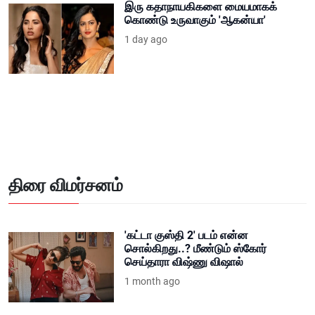
இரு கதாநாயகிகளை மையமாகக்
கொண்டு உருவாகும் 'ஆகன்யா'
1 day ago
திரை விமர்சனம்
'கட்டா குஸ்தி 2' படம் என்ன
சொல்கிறது..? மீண்டும் ஸ்கோர்
செய்தாரா விஷ்ணு விஷால்
1 month ago