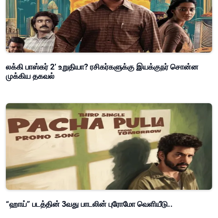
லக்கி பாஸ்கர் 2’ உறுதியா? ரசிகர்களுக்கு இயக்குநர் சொன்ன
முக்கிய தகவல்
“ஹாய்” படத்தின் 3வது பாடலின் புரோமோ வெளியீடு..