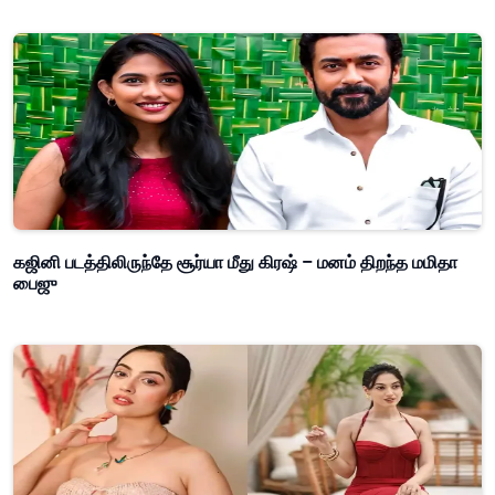
கஜினி படத்திலிருந்தே சூர்யா மீது கிரஷ் – மனம் திறந்த மமிதா
பைஜு