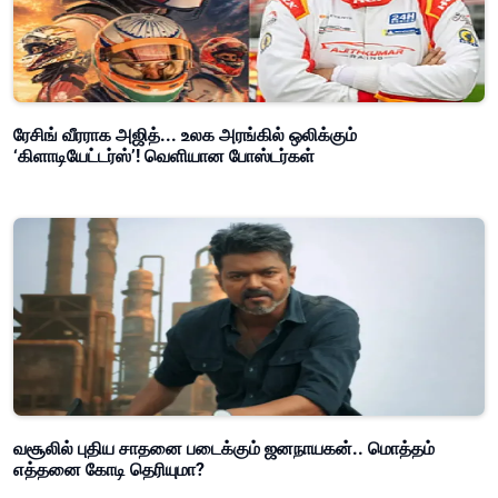
ரேசிங் வீரராக அஜித்... உலக அரங்கில் ஒலிக்கும்
‘கிளாடியேட்டர்ஸ்’! வெளியான போஸ்டர்கள்
வசூலில் புதிய சாதனை படைக்கும் ஜனநாயகன்.. மொத்தம்
எத்தனை கோடி தெரியுமா?