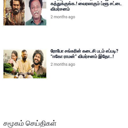
கத்துக்குங்க.! வைரலாகும் ப்ளூ சட்டை
விமர்சனம்
2 months ago
ரோபோ சங்கரின் கடைசி படம் எப்படி?
“ஈகோ ராமன்” விமர்சனம் இதோ..!
2 months ago
சமூகம் செய்திகள்