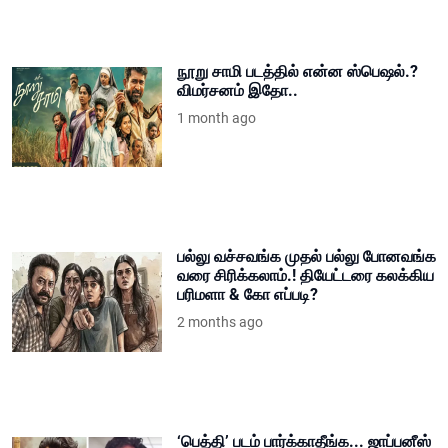
நூறு சாமி படத்தில் என்ன ஸ்பெஷல்.?
விமர்சனம் இதோ..
1 month ago
பல்லு வச்சவங்க முதல் பல்லு போனவங்க
வரை சிரிக்கலாம்.! தியேட்டரை கலக்கிய
பரிமளா & கோ எப்படி?
2 months ago
‘பெத்தி’ படம் பார்க்காதீங்க... ஜாப்பனீஸ்