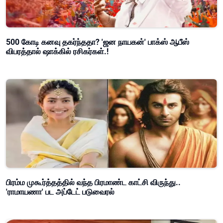
500 கோடி கனவு தகர்ந்ததா? 'ஜன நாயகன்' பாக்ஸ் ஆபீஸ்
விபரத்தால் ஷாக்கில் ரசிகர்கள்.!
பிரம்ம முகூர்த்தத்தில் வந்த பிரமாண்ட காட்சி விருந்து..
'ராமாயணா' பட அப்டேட் படுவைரல்