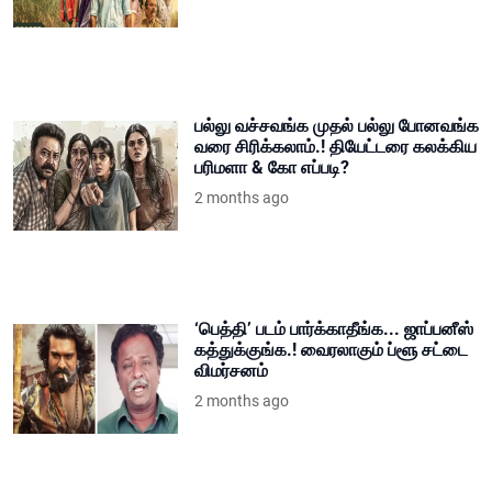
பல்லு வச்சவங்க முதல் பல்லு போனவங்க
வரை சிரிக்கலாம்.! தியேட்டரை கலக்கிய
பரிமளா & கோ எப்படி?
2 months ago
‘பெத்தி’ படம் பார்க்காதீங்க... ஜாப்பனீஸ்
கத்துக்குங்க.! வைரலாகும் ப்ளூ சட்டை
விமர்சனம்
2 months ago