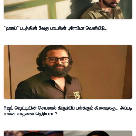
“ஹாய்” படத்தின் 3வது பாடலின் புரோமோ வெளியீடு..
ரிஷப் ஷெட்டியின் செயலால் திரும்பிப் பார்க்கும் திரையுலகு.. அப்படி
என்ன சாதனை தெரியுமா.?