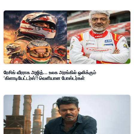
ரேசிங் வீரராக அஜித்... உலக அரங்கில் ஒலிக்கும்
‘கிளாடியேட்டர்ஸ்’! வெளியான போஸ்டர்கள்