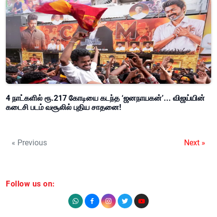
4 நாட்களில் ரூ.217 கோடியை கடந்த ‘ஜனநாயகன்’... விஜய்யின்
கடைசி படம் வசூலில் புதிய சாதனை!
« Previous
Next »
Follow us on: