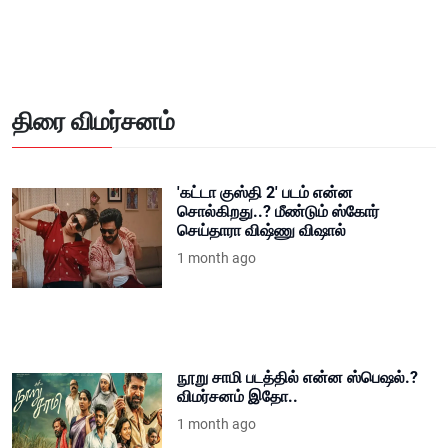
திரை விமர்சனம்
'கட்டா குஸ்தி 2' படம் என்ன
சொல்கிறது..? மீண்டும் ஸ்கோர்
செய்தாரா விஷ்ணு விஷால்
1 month ago
நூறு சாமி படத்தில் என்ன ஸ்பெஷல்.?
விமர்சனம் இதோ..
1 month ago