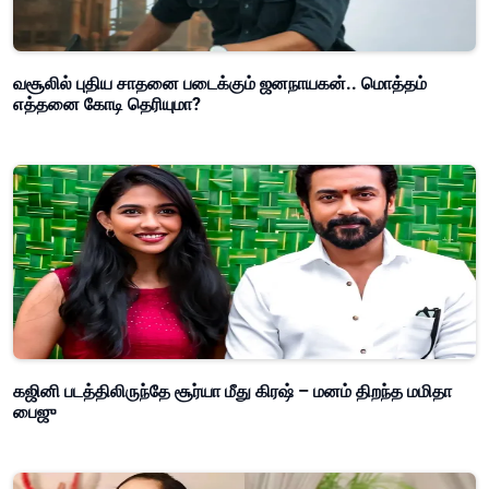
வசூலில் புதிய சாதனை படைக்கும் ஜனநாயகன்.. மொத்தம்
எத்தனை கோடி தெரியுமா?
கஜினி படத்திலிருந்தே சூர்யா மீது கிரஷ் – மனம் திறந்த மமிதா
பைஜு