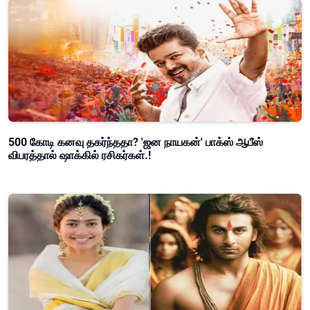
500 கோடி கனவு தகர்ந்ததா? 'ஜன நாயகன்' பாக்ஸ் ஆபீஸ்
விபரத்தால் ஷாக்கில் ரசிகர்கள்.!