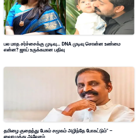
பல மாத சர்ச்சைக்கு முடிவு… DNA முடிவு சொன்ன உண்மை
என்ன? ஜாய் உருக்கமான பதிவு
தமிழை குறைத்து பேசும் சமூகம் அழிந்தே போகட்டும்" –
வைரமுத்து ஆவேசம்