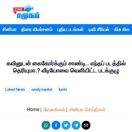
சினிமா
திரை விமர்சனம்
புதிய படங்கள்
டிவி சீரியல்
கிசு கிசு
கவினுடன் கைகோர்க்கும் சாண்டி.. எந்தப் படத்தில்
தெரியுமா.? வீடியோவை வெளியிட்ட படக்குழு
Latest News
sandy master
kavin
Home
பிரபலங்கள்
சினிமா செய்திகள்