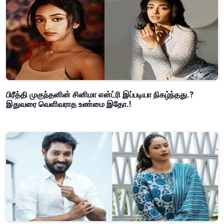
பிரீத்தி முகுந்தனின் சினிமா என்ட்ரி இப்படியா நிகழ்ந்தது.?
இதுவரை வெளிவராத உண்மை இதோ.!