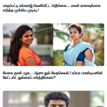
மாதம்பட்டி ரங்கராஜ் வெளியிட்ட அறிக்கை... மகன் ராகாவுக்காக
எடுத்த முக்கிய முடிவு.!
சேலை தான் பழசு... ஆனா லுக் வேறலெவல்.! ரம்யா பாண்டியனின்
லேட்டஸ்ட் லுக்கைப் பார்த்தீங்களா?