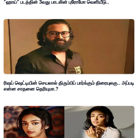
“ஹாய்” படத்தின் 3வது பாடலின் புரோமோ வெளியீடு..
ரிஷப் ஷெட்டியின் செயலால் திரும்பிப் பார்க்கும் திரையுலகு.. அப்படி
என்ன சாதனை தெரியுமா.?