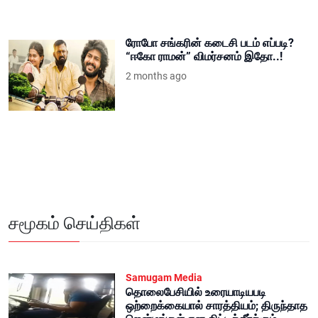
ரோபோ சங்கரின் கடைசி படம் எப்படி?
“ஈகோ ராமன்” விமர்சனம் இதோ..!
2 months ago
சமூகம் செய்திகள்
Samugam Media
தொலைபேசியில் உரையாடியபடி
ஒற்றைக்கையால் சாரத்தியம்; திருந்தாத