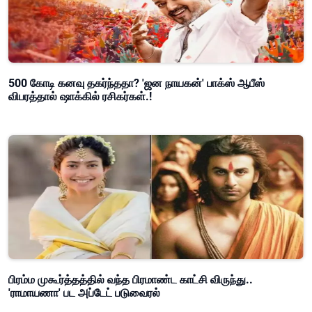
500 கோடி கனவு தகர்ந்ததா? 'ஜன நாயகன்' பாக்ஸ் ஆபீஸ்
விபரத்தால் ஷாக்கில் ரசிகர்கள்.!
பிரம்ம முகூர்த்தத்தில் வந்த பிரமாண்ட காட்சி விருந்து..
'ராமாயணா' பட அப்டேட் படுவைரல்