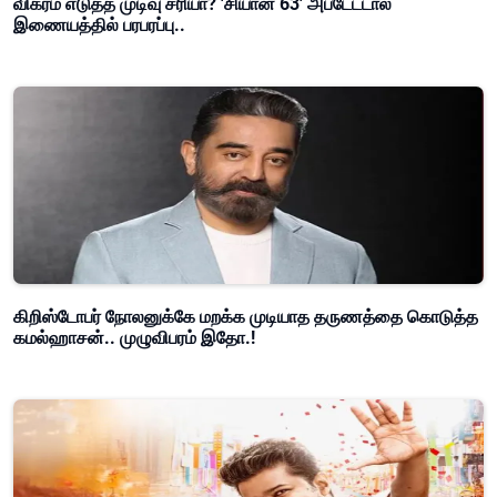
விக்ரம் எடுத்த முடிவு சரியா? 'சியான் 63' அப்டேட்டால்
இணையத்தில் பரபரப்பு..
கிறிஸ்டோபர் நோலனுக்கே மறக்க முடியாத தருணத்தை கொடுத்த
கமல்ஹாசன்.. முழுவிபரம் இதோ.!