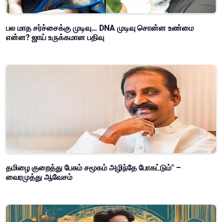
பல மாத சர்ச்சைக்கு முடிவு… DNA முடிவு சொன்ன உண்மை
என்ன? ஜாய் உருக்கமான பதிவு
தமிழை குறைத்து பேசும் சமூகம் அழிந்தே போகட்டும்" –
வைரமுத்து ஆவேசம்