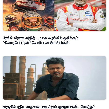
ரேசிங் வீரராக அஜித்... உலக அரங்கில் ஒலிக்கும்
‘கிளாடியேட்டர்ஸ்’! வெளியான போஸ்டர்கள்
வசூலில் புதிய சாதனை படைக்கும் ஜனநாயகன்.. மொத்தம்