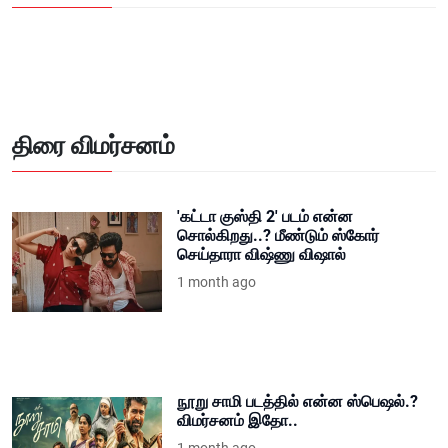
திரை விமர்சனம்
'கட்டா குஸ்தி 2' படம் என்ன
சொல்கிறது..? மீண்டும் ஸ்கோர்
செய்தாரா விஷ்ணு விஷால்
1 month ago
நூறு சாமி படத்தில் என்ன ஸ்பெஷல்.?
விமர்சனம் இதோ..