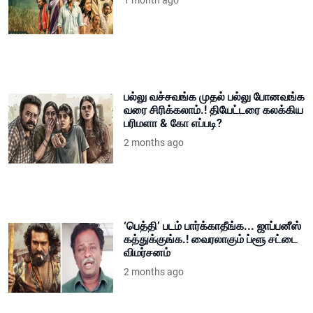
1 month ago
பல்லு வச்சவங்க முதல் பல்லு போனவங்க
வரை சிரிக்கலாம்.! தியேட்டரை கலக்கிய
பரிமளா & கோ எப்படி?
2 months ago
‘பெத்தி’ படம் பார்க்காதீங்க... ஜாப்பனீஸ்
கத்துக்குங்க.! வைரலாகும் ப்ளூ சட்டை
விமர்சனம்
2 months ago