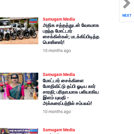
NEXT
Samugam Media
அதிக சத்தத்துடன் வேகமாக
பறந்த மோட்டார்
சைக்கிள்கள்; மடக்கிப்பிடித்த
பொலிஸார்!
10 months ago
Samugam Media
மோட்டார் சைக்கிளை
மோதிவிட்டு தப்பி ஓடிய கார்
சாரதி; பரிதாபமாக பலியாகிய
இளம் யுவதி -
அக்கரைப்பற்றில் சம்பவம்!
10 months ago
Samugam Media