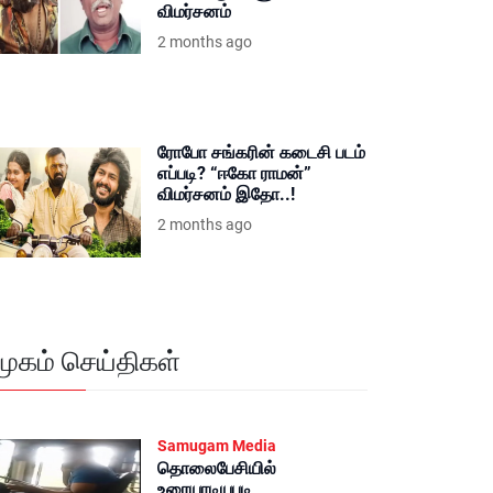
விமர்சனம்
2 months ago
ரோபோ சங்கரின் கடைசி படம்
எப்படி? “ஈகோ ராமன்”
விமர்சனம் இதோ..!
2 months ago
மூகம் செய்திகள்
Samugam Media
தொலைபேசியில்
உரையாடியபடி