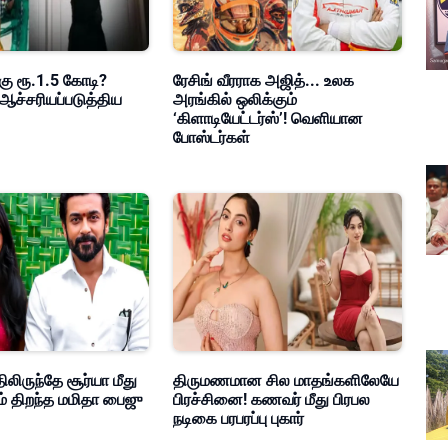
கு ரூ.1.5 கோடி?
ரேசிங் வீரராக அஜித்... உலக
ஆச்சரியப்படுத்திய
அரங்கில் ஒலிக்கும்
‘கிளாடியேட்டர்ஸ்’! வெளியான
போஸ்டர்கள்
ிலிருந்தே சூர்யா மீது
திருமணமான சில மாதங்களிலேயே
ம் திறந்த மமிதா பைஜு
பிரச்சினை! கணவர் மீது பிரபல
நடிகை பரபரப்பு புகார்