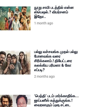
நூறு சாமி படத்தில் என்ன
ஸ்பெஷல்.? விமர்சனம்
இதோ..
1 month ago
பல்லு வச்சவங்க முதல் பல்லு
போனவங்க வரை
சிரிக்கலாம்.! தியேட்டரை
கலக்கிய பரிமளா & கோ
எப்படி?
2 months ago
‘பெத்தி’ படம் பார்க்காதீங்க...
ஜாப்பனீஸ் கத்துக்குங்க.!
வைரலாகும் ப்ளூ சட்டை