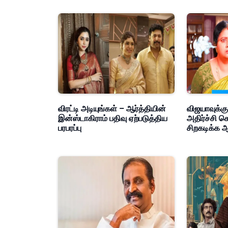
விரட்டி அடியுங்கள் – ஆர்த்தியின்
விஜயாவுக்கு
இன்ஸ்டாகிராம் பதிவு ஏற்படுத்திய
அதிர்ச்சி க
பரபரப்பு
சிறகடிக்க ஆ