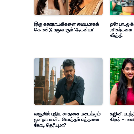
இரு கதாநாயகிகளை மையமாகக்
ஒரே பாடலுக்
கொண்டு உருவாகும் 'ஆகன்யா'
ரசிகர்களை 
கீர்த்தி
வசூலில் புதிய சாதனை படைக்கும்
கஜினி படத்த
ஜனநாயகன்.. மொத்தம் எத்தனை
கிரஷ் – மன
கோடி தெரியுமா?