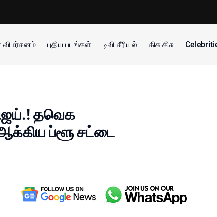
 விமர்சனம்
புதிய படங்கள்
டிவி சீரியல்
கிசு கிசு
Celebrit
ிஜய்.! தவெக
்கிய ப்ளூ சட்டை