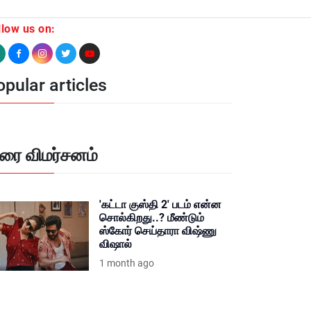
llow us on:
pular articles
ிரை விமர்சனம்
'கட்டா குஸ்தி 2' படம் என்ன
சொல்கிறது..? மீண்டும்
ஸ்கோர் செய்தாரா விஷ்ணு
விஷால்
1 month ago