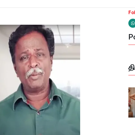
Fo
Po
த