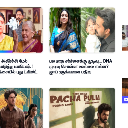
 அதிர்ச்சி மேல்
பல மாத சர்ச்சைக்கு முடிவு… DNA
ொடுத்த மாமியார்.!
முடிவு சொன்ன உண்மை என்ன?
சையில் புது ட்விஸ்ட்
ஜாய் உருக்கமான பதிவு