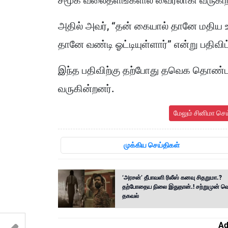
சமூக வலைதளங்களில் வைரலாகி வருகிற
அதில் அவர், “தன் கையால் தானே மதிய உ
தானே வண்டி ஓட்டியுள்ளார்” என்று பதிவிட்
இந்த பதிவிற்கு தற்போது தவெக தொண்டர
வருகின்றனர்.
மேலும் சினிமா செ
முக்கிய செய்திகள்
‘அரசன்’ தீபாவளி ரிலீஸ் கனவு சிதறுமா.?
தற்போதைய நிலை இதுதான்.! சற்றுமுன் 
தகவல்
Ad