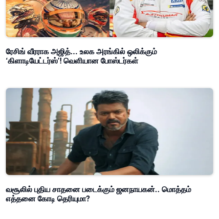
ரேசிங் வீரராக அஜித்... உலக அரங்கில் ஒலிக்கும்
‘கிளாடியேட்டர்ஸ்’! வெளியான போஸ்டர்கள்
வசூலில் புதிய சாதனை படைக்கும் ஜனநாயகன்.. மொத்தம்
எத்தனை கோடி தெரியுமா?