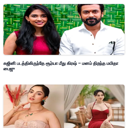
கஜினி படத்திலிருந்தே சூர்யா மீது கிரஷ் – மனம் திறந்த மமிதா
பைஜு