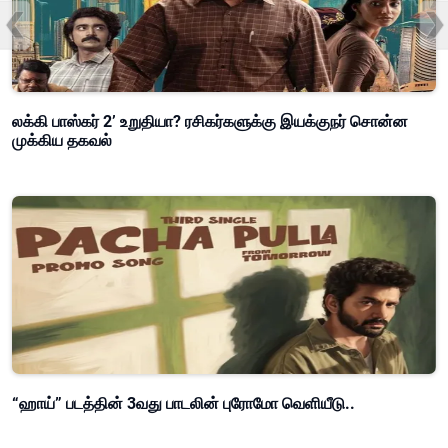
லக்கி பாஸ்கர் 2’ உறுதியா? ரசிகர்களுக்கு இயக்குநர் சொன்ன
முக்கிய தகவல்
“ஹாய்” படத்தின் 3வது பாடலின் புரோமோ வெளியீடு..