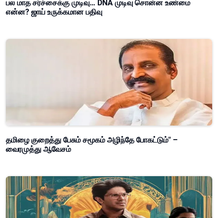
பல மாத சர்ச்சைக்கு முடிவு… DNA முடிவு சொன்ன உண்மை
என்ன? ஜாய் உருக்கமான பதிவு
தமிழை குறைத்து பேசும் சமூகம் அழிந்தே போகட்டும்" –
வைரமுத்து ஆவேசம்