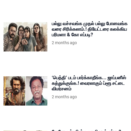
பல்லு வச்சவங்க முதல் பல்லு போனவங்க
வரை சிரிக்கலாம்.! தியேட்டரை கலக்கிய
பரிமளா & கோ எப்படி?
2 months ago
‘பெத்தி’ படம் பார்க்காதீங்க... ஜாப்பனீஸ்
கத்துக்குங்க.! வைரலாகும் ப்ளூ சட்டை
விமர்சனம்
2 months ago