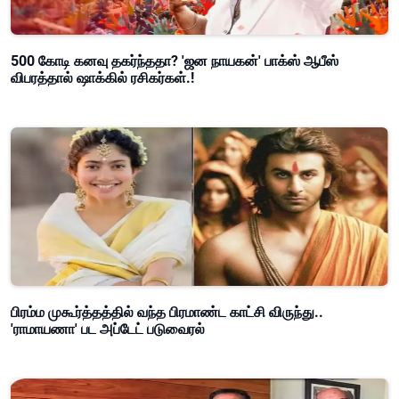
500 கோடி கனவு தகர்ந்ததா? 'ஜன நாயகன்' பாக்ஸ் ஆபீஸ்
விபரத்தால் ஷாக்கில் ரசிகர்கள்.!
பிரம்ம முகூர்த்தத்தில் வந்த பிரமாண்ட காட்சி விருந்து..
'ராமாயணா' பட அப்டேட் படுவைரல்