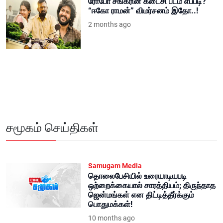
ரோபோ சங்கரின் கடைசி படம் எப்படி?
“ஈகோ ராமன்” விமர்சனம் இதோ..!
2 months ago
சமூகம் செய்திகள்
Samugam Media
தொலைபேசியில் உரையாடியபடி
ஒற்றைக்கையால் சாரத்தியம்; திருந்தாத
ஜென்மங்கள் என திட்டித்தீர்க்கும்
பொதுமக்கள்!
10 months ago