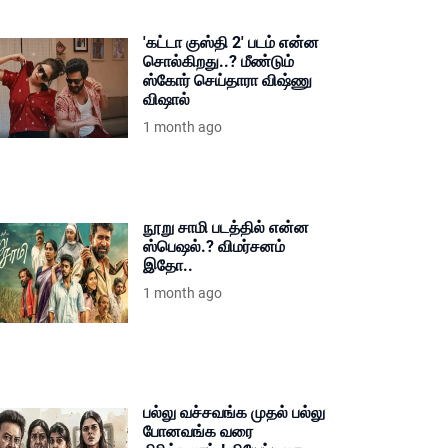
'கட்டா குஸ்தி 2' படம் என்ன
சொல்கிறது..? மீண்டும்
ஸ்கோர் செய்தாரா விஷ்ணு
விஷால்
1 month ago
நூறு சாமி படத்தில் என்ன
ஸ்பெஷல்.? விமர்சனம்
இதோ..
1 month ago
பல்லு வச்சவங்க முதல் பல்லு
போனவங்க வரை