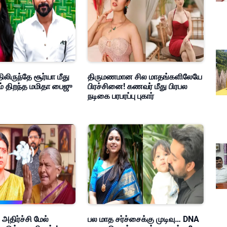
ிலிருந்தே சூர்யா மீது
திருமணமான சில மாதங்களிலேயே
ம் திறந்த மமிதா பைஜு
பிரச்சினை! கணவர் மீது பிரபல
நடிகை பரபரப்பு புகார்
 அதிர்ச்சி மேல்
பல மாத சர்ச்சைக்கு முடிவு… DNA