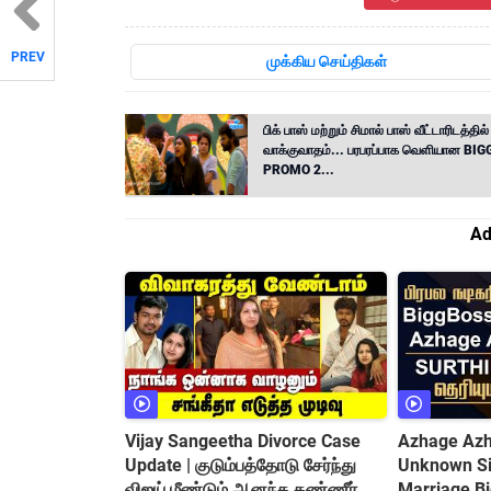
PREV
முக்கிய செய்திகள்
பிக் பாஸ் மற்றும் சிமால் பாஸ் வீட்டாரிடத்தில்
வாக்குவாதம்... பரபரப்பாக வெளியான BI
PROMO 2...
Ad
Vijay Sangeetha Divorce Case
Azhage Azha
Update | குடும்பத்தோடு சேர்ந்து
Unknown Sid
விஜய் மீண்டும் ஆனந்த கண்ணீர்
Marriage B