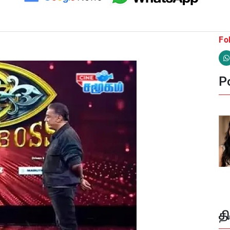
Fo
Po
த