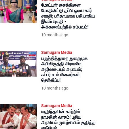
மோட்டார் சைக்கிளை
மோதிவிட்டு தப்பி ஓடிய கார்
சாரதி; பரிதாபமாக பலியாகிய
இளம் யுவதி -
அக்கரைப்பற்றில் சம்பவம்!
10 months ago
Samugam Media
பருத்தித்துறை துறைமுக
அபிவிருத்தி கிராமமே
அழிவடையும் அபாயம்;
சுப்பர்மடம் மீனவர்கள்
தெரிவிப்பு!
10 months ago
Samugam Media
மஹிந்தவின் காற்றில்
நாமலின் வாசம்! புதிய
அரசியல் முயற்சியில் குதித்த
குடும்பம்