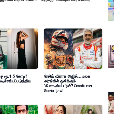
roversy
கு ரூ.1.5 கோடி?
ரேசிங் வீரராக அஜித்... உலக
ஆச்சரியப்படுத்திய
அரங்கில் ஒலிக்கும்
‘கிளாடியேட்டர்ஸ்’! வெளியான
போஸ்டர்கள்