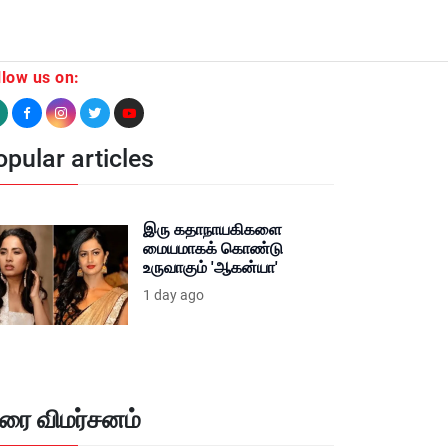
llow us on:
pular articles
இரு கதாநாயகிகளை
மையமாகக் கொண்டு
உருவாகும் 'ஆகன்யா'
1 day ago
ிரை விமர்சனம்