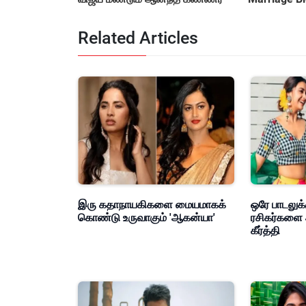
&amp; Cont
Related Articles
இரு கதாநாயகிகளை மையமாகக்
ஒரே பாடலுக்
கொண்டு உருவாகும் 'ஆகன்யா'
ரசிகர்களை 
கீர்த்தி