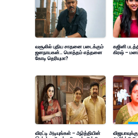
வசூலில் புதிய சாதனை படைக்கும்
கஜினி படத்த
ஜனநாயகன்.. மொத்தம் எத்தனை
கிரஷ் – மன
கோடி தெரியுமா?
விரட்டி அடியுங்கள் – ஆர்த்தியின்
விஜயாவுக்கு