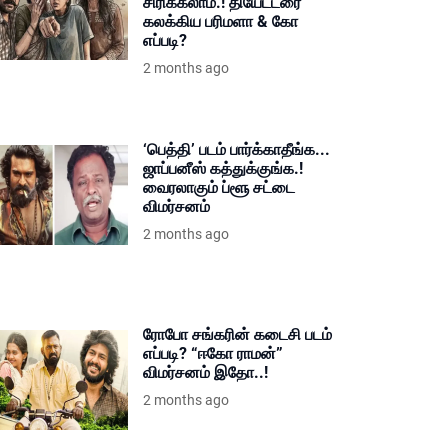
சிரிக்கலாம்.! தியேட்டரை
கலக்கிய பரிமளா & கோ
எப்படி?
2 months ago
‘பெத்தி’ படம் பார்க்காதீங்க...
ஜாப்பனீஸ் கத்துக்குங்க.!
வைரலாகும் ப்ளூ சட்டை
விமர்சனம்
2 months ago
ரோபோ சங்கரின் கடைசி படம்
எப்படி? “ஈகோ ராமன்”
விமர்சனம் இதோ..!
2 months ago