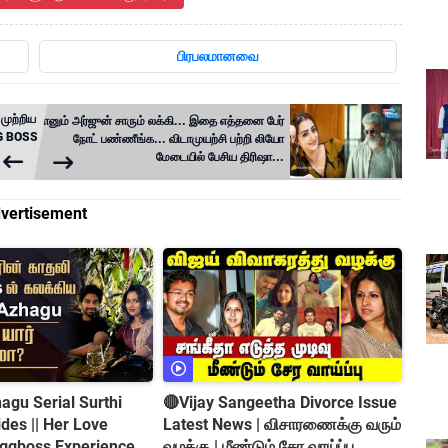
பிரபலமானவை
 முற்றிய
நானும் அர்ஜுன் சாரும் லக்கி... இதை எத்தனை பேர்
GG BOSS
நோட் பண்ணீங்க... விடாமுயற்சி பற்றி லியோ
மேடையில் பேசிய திரிஷா...
vertisement
gu Serial Surthi
🔴Vijay Sangeetha Divorce Issue
es || Her Love
Latest News | விசாரணைக்கு வரும்
iggboss Experience
வழக்கு | மீண்டும் சேர வாய்ப்பு