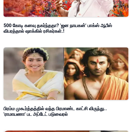
500 கோடி கனவு தகர்ந்ததா? 'ஜன நாயகன்' பாக்ஸ் ஆபீஸ்
விபரத்தால் ஷாக்கில் ரசிகர்கள்.!
பிரம்ம முகூர்த்தத்தில் வந்த பிரமாண்ட காட்சி விருந்து..
'ராமாயணா' பட அப்டேட் படுவைரல்