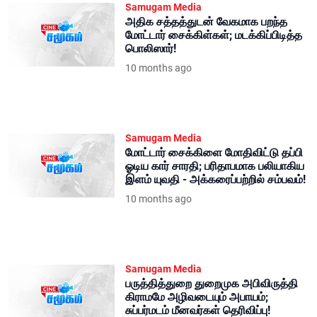
Samugam Media
அதிக சத்தத்துடன் வேகமாக பறந்த
மோட்டார் சைக்கிள்கள்; மடக்கிப்பிடித்த
பொலிஸார்!
10 months ago
Samugam Media
மோட்டார் சைக்கிளை மோதிவிட்டு தப்பி
ஓடிய கார் சாரதி; பரிதாபமாக பலியாகிய
இளம் யுவதி - அக்கரைப்பற்றில் சம்பவம்!
10 months ago
Samugam Media
பருத்தித்துறை துறைமுக அபிவிருத்தி
கிராமமே அழிவடையும் அபாயம்;
சுப்பர்மடம் மீனவர்கள் தெரிவிப்பு!