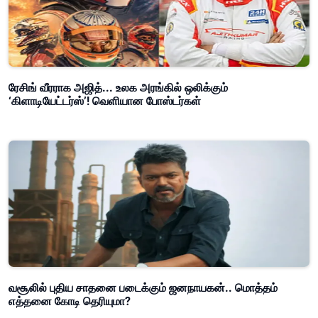
ரேசிங் வீரராக அஜித்... உலக அரங்கில் ஒலிக்கும்
‘கிளாடியேட்டர்ஸ்’! வெளியான போஸ்டர்கள்
வசூலில் புதிய சாதனை படைக்கும் ஜனநாயகன்.. மொத்தம்
எத்தனை கோடி தெரியுமா?