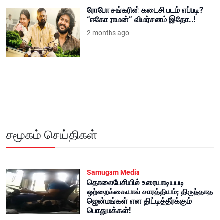
ரோபோ சங்கரின் கடைசி படம் எப்படி?
“ஈகோ ராமன்” விமர்சனம் இதோ..!
2 months ago
சமூகம் செய்திகள்
Samugam Media
தொலைபேசியில் உரையாடியபடி
ஒற்றைக்கையால் சாரத்தியம்; திருந்தாத
ஜென்மங்கள் என திட்டித்தீர்க்கும்
பொதுமக்கள்!