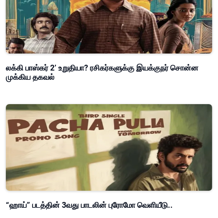
லக்கி பாஸ்கர் 2’ உறுதியா? ரசிகர்களுக்கு இயக்குநர் சொன்ன
முக்கிய தகவல்
“ஹாய்” படத்தின் 3வது பாடலின் புரோமோ வெளியீடு..