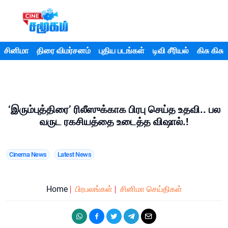
சினிமா
திரை விமர்சனம்
புதிய படங்கள்
டிவி சீரியல்
கிசு கிசு
‘இரும்புத்திரை’ ரிலீஸுக்காக பிரபு செய்த உதவி.. பல
வருட ரகசியத்தை உடைத்த விஷால்.!
Cinema News
Latest News
Home
பிரபலங்கள்
சினிமா செய்திகள்