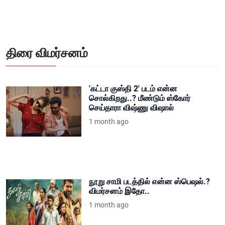
திரை விமர்சனம்
'கட்டா குஸ்தி 2' படம் என்ன
சொல்கிறது..? மீண்டும் ஸ்கோர்
செய்தாரா விஷ்ணு விஷால்
1 month ago
நூறு சாமி படத்தில் என்ன ஸ்பெஷல்.?
விமர்சனம் இதோ..
1 month ago