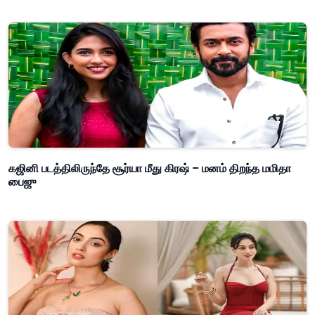
கஜினி படத்திலிருந்தே சூர்யா மீது கிரஷ் – மனம் திறந்த மமிதா
பைஜு