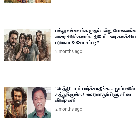
பல்லு வச்சவங்க முதல் பல்லு போனவங்க
வரை சிரிக்கலாம்.! தியேட்டரை கலக்கிய
பரிமளா & கோ எப்படி?
2 months ago
‘பெத்தி’ படம் பார்க்காதீங்க... ஜாப்பனீஸ்
கத்துக்குங்க.! வைரலாகும் ப்ளூ சட்டை
விமர்சனம்
2 months ago