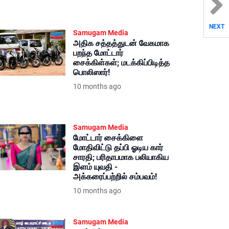
NEXT
Samugam Media
அதிக சத்தத்துடன் வேகமாக
பறந்த மோட்டார்
சைக்கிள்கள்; மடக்கிப்பிடித்த
பொலிஸார்!
10 months ago
Samugam Media
மோட்டார் சைக்கிளை
மோதிவிட்டு தப்பி ஓடிய கார்
சாரதி; பரிதாபமாக பலியாகிய
இளம் யுவதி -
அக்கரைப்பற்றில் சம்பவம்!
10 months ago
Samugam Media