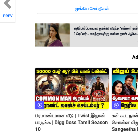
முக்கிய செய்திகள்
PREV
எதிர்பார்ப்புகளை தூக்கி எறிந்த ‘எங்கள் தங்
ட்ரெய்லர்.. சமந்தாவுக்கு என்ன தான் ஆச்சு
Ad
பிரமாண்டமான வீடு | Twist இதான்
உன் கூட நான
பாருங்க | Bigg Boss Tamil Season
சொன்ன விஜய
10
Sangeetha D
REUNION C