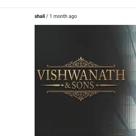
shali
/ 1 month ago