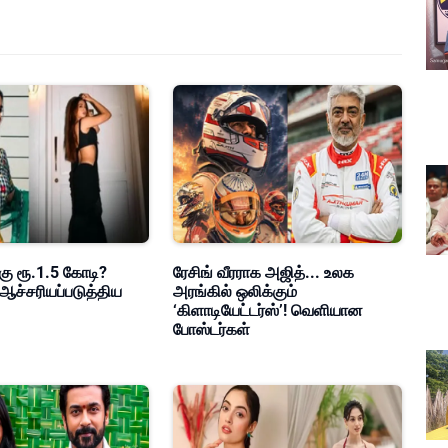
கு ரூ.1.5 கோடி?
ரேசிங் வீரராக அஜித்... உலக
ஆச்சரியப்படுத்திய
அரங்கில் ஒலிக்கும்
‘கிளாடியேட்டர்ஸ்’! வெளியான
போஸ்டர்கள்