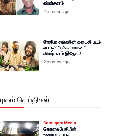
விமர்சனம்
2 months ago
ரோபோ சங்கரின் கடைசி படம்
எப்படி? “ஈகோ ராமன்”
விமர்சனம் இதோ..!
2 months ago
மூகம் செய்திகள்
Samugam Media
தொலைபேசியில்
உரையாடியபடி