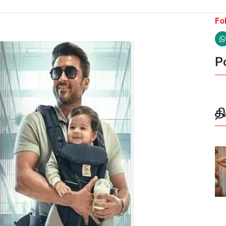
Fo
Po
த