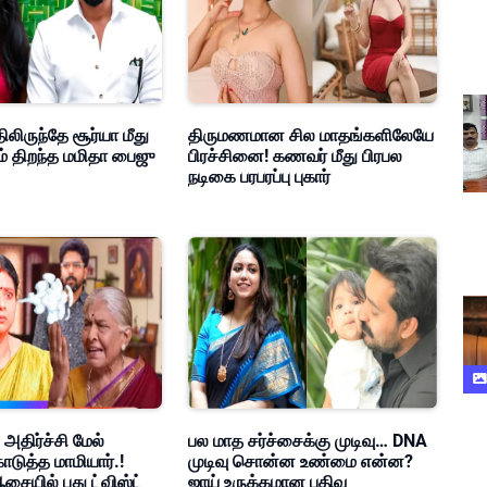
ிலிருந்தே சூர்யா மீது
திருமணமான சில மாதங்களிலேயே
ம் திறந்த மமிதா பைஜு
பிரச்சினை! கணவர் மீது பிரபல
நடிகை பரபரப்பு புகார்
 அதிர்ச்சி மேல்
பல மாத சர்ச்சைக்கு முடிவு… DNA
ொடுத்த மாமியார்.!
முடிவு சொன்ன உண்மை என்ன?
சையில் புது ட்விஸ்ட்
ஜாய் உருக்கமான பதிவு