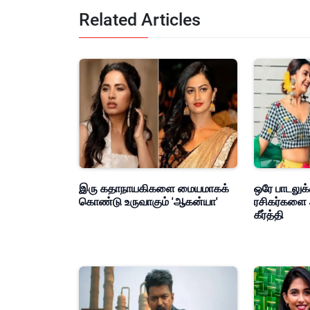
Related Articles
இரு கதாநாயகிகளை மையமாகக்
ஒரே பாடலுக்
கொண்டு உருவாகும் 'ஆகன்யா'
ரசிகர்களை 
கீர்த்தி