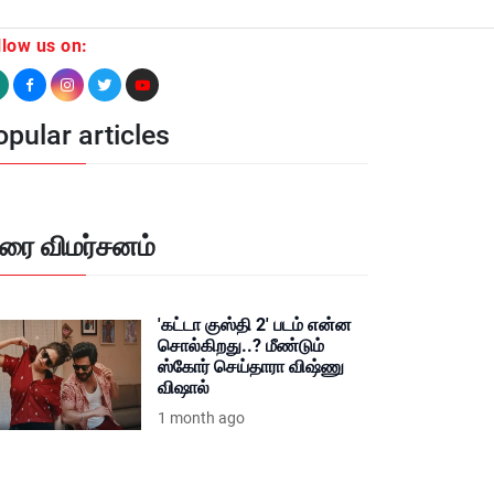
llow us on:
pular articles
ிரை விமர்சனம்
'கட்டா குஸ்தி 2' படம் என்ன
சொல்கிறது..? மீண்டும்
ஸ்கோர் செய்தாரா விஷ்ணு
விஷால்
1 month ago