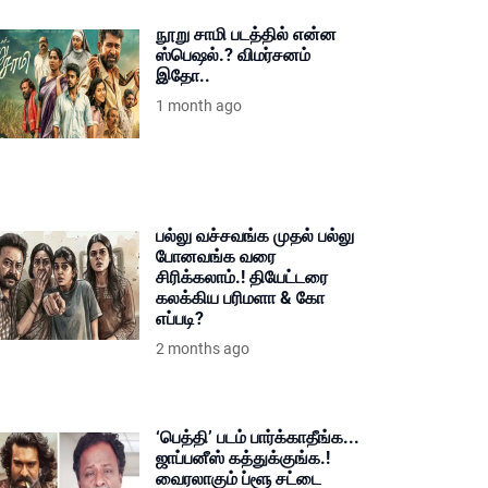
நூறு சாமி படத்தில் என்ன
ஸ்பெஷல்.? விமர்சனம்
இதோ..
1 month ago
பல்லு வச்சவங்க முதல் பல்லு
போனவங்க வரை
சிரிக்கலாம்.! தியேட்டரை
கலக்கிய பரிமளா & கோ
எப்படி?
2 months ago
‘பெத்தி’ படம் பார்க்காதீங்க...
ஜாப்பனீஸ் கத்துக்குங்க.!
வைரலாகும் ப்ளூ சட்டை