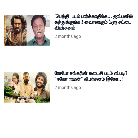
‘பெத்தி’ படம் பார்க்காதீங்க... ஜாப்பனீஸ்
கத்துக்குங்க.! வைரலாகும் ப்ளூ சட்டை
விமர்சனம்
2 months ago
ரோபோ சங்கரின் கடைசி படம் எப்படி?
“ஈகோ ராமன்” விமர்சனம் இதோ..!
2 months ago