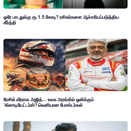
ஒரே பாடலுக்கு ரூ.1.5 கோடி? ரசிகர்களை ஆச்சரியப்படுத்திய
கீர்த்தி
ரேசிங் வீரராக அஜித்... உலக அரங்கில் ஒலிக்கும்
‘கிளாடியேட்டர்ஸ்’! வெளியான போஸ்டர்கள்