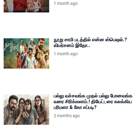
1 month ago
நூறு சாமி படத்தில் என்ன ஸ்பெஷல்.?
விமர்சனம் இதோ..
1 month ago
பல்லு வச்சவங்க முதல் பல்லு போனவங்க
வரை சிரிக்கலாம்.! தியேட்டரை கலக்கிய
பரிமளா & கோ எப்படி?
2 months ago