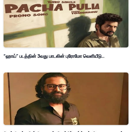
“ஹாய்” படத்தின் 3வது பாடலின் புரோமோ வெளியீடு..