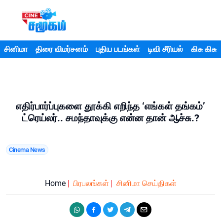
சினிமா
திரை விமர்சனம்
புதிய படங்கள்
டிவி சீரியல்
கிசு கிசு
எதிர்பார்ப்புகளை தூக்கி எறிந்த ‘எங்கள் தங்கம்’
ட்ரெய்லர்.. சமந்தாவுக்கு என்ன தான் ஆச்சு.?
Cinema News
Home
பிரபலங்கள்
சினிமா செய்திகள்