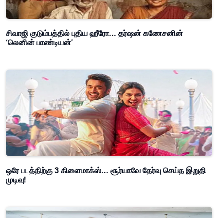
சிவாஜி குடும்பத்தில் புதிய ஹீரோ... தர்ஷன் கணேசனின்
‘லெனின் பாண்டியன்’
ஒரே படத்திற்கு 3 கிளைமாக்ஸ்... சூர்யாவே தேர்வு செய்த இறுதி
முடிவு!