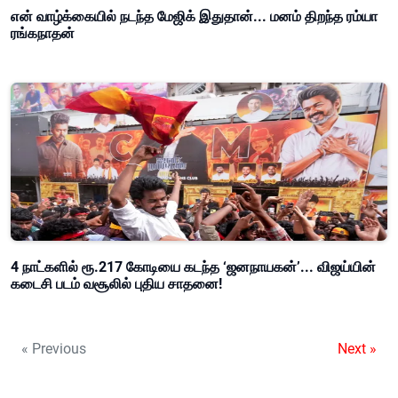
என் வாழ்க்கையில் நடந்த மேஜிக் இதுதான்... மனம் திறந்த ரம்யா
ரங்கநாதன்
4 நாட்களில் ரூ.217 கோடியை கடந்த ‘ஜனநாயகன்’... விஜய்யின்
கடைசி படம் வசூலில் புதிய சாதனை!
« Previous
Next »