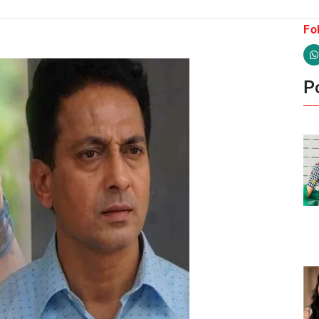
Fo
Po