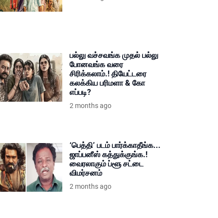
பல்லு வச்சவங்க முதல் பல்லு
போனவங்க வரை
சிரிக்கலாம்.! தியேட்டரை
கலக்கிய பரிமளா & கோ
எப்படி?
2 months ago
‘பெத்தி’ படம் பார்க்காதீங்க...
ஜாப்பனீஸ் கத்துக்குங்க.!
வைரலாகும் ப்ளூ சட்டை
விமர்சனம்
2 months ago