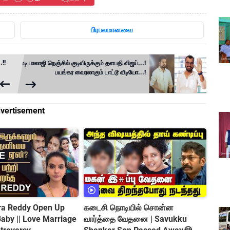
பிரபலமானவை
!!
தாடி பாலாஜி நெஞ்சில் குடியிருக்கும் தளபதி விஜய்...!
பயங்கர வைரலாகும் டாட்டூ வீடியோ...!
vertisement
tra Reddy Open Up
கடைசி நொடியில் சொன்ன
வார்த்தை வேதனை | Savukku