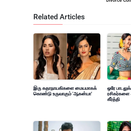
Divorce Con
Related Articles
இரு கதாநாயகிகளை மையமாகக்
ஒரே பாடலுக்
கொண்டு உருவாகும் 'ஆகன்யா'
ரசிகர்களை 
கீர்த்தி