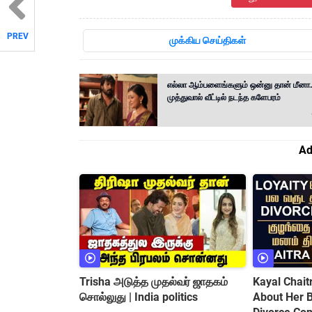
PREV
முக்கிய செய்திகள்
எல்லா ஆம்பளைங்களும் ஒன்னு தான் மீனா..
முத்துவால் வீட்டில் நடந்த களேபரம்
Ad
Trisha அடுத்த முதல்வர் ஜாதகம்
Kayal Chai
சொல்லுது | India politics
About Her Baby || Love Marriage