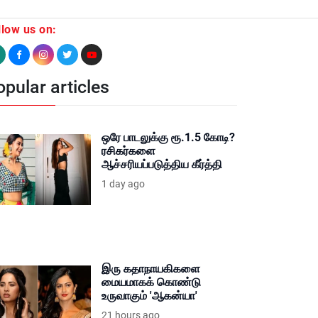
llow us on:
pular articles
ஒரே பாடலுக்கு ரூ.1.5 கோடி?
ரசிகர்களை
ஆச்சரியப்படுத்திய கீர்த்தி
1 day ago
இரு கதாநாயகிகளை
மையமாகக் கொண்டு
உருவாகும் 'ஆகன்யா'
21 hours ago