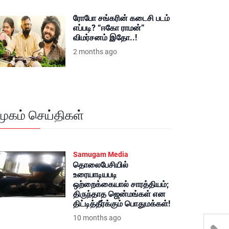
ரோபோ சங்கரின் கடைசி படம்
எப்படி? “ஈகோ ராமன்”
விமர்சனம் இதோ..!
2 months ago
மூகம் செய்திகள்
Samugam Media
தொலைபேசியில்
உரையாடியபடி
ஒற்றைக்கையால் சாரத்தியம்;
திருந்தாத ஜென்மங்கள் என
திட்டித்தீர்க்கும் பொதுமக்கள்!
10 months ago