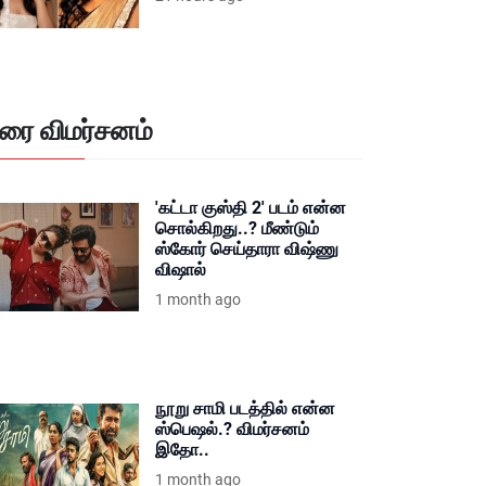
ிரை விமர்சனம்
'கட்டா குஸ்தி 2' படம் என்ன
சொல்கிறது..? மீண்டும்
ஸ்கோர் செய்தாரா விஷ்ணு
விஷால்
1 month ago
நூறு சாமி படத்தில் என்ன
ஸ்பெஷல்.? விமர்சனம்
இதோ..
1 month ago