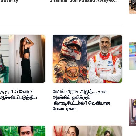
troversy
Shankar Son Passed Away😭
Shocking Incident
கு ரூ.1.5 கோடி?
ரேசிங் வீரராக அஜித்... உலக
ஆச்சரியப்படுத்திய
அரங்கில் ஒலிக்கும்
‘கிளாடியேட்டர்ஸ்’! வெளியான
போஸ்டர்கள்