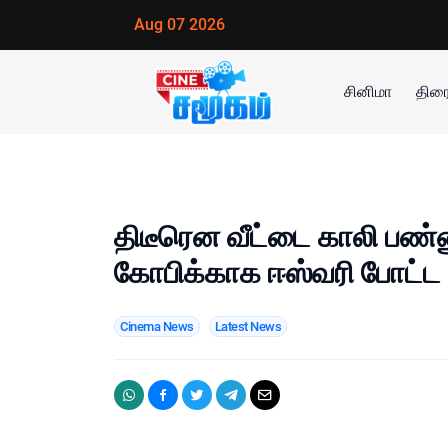
Aug 07 2026
சினிமா
திரை
திடீரென வீட்டை காலி பண்ண
கோபிக்காக ஈஸ்வரி போட்ட
Cinema News
Latest News