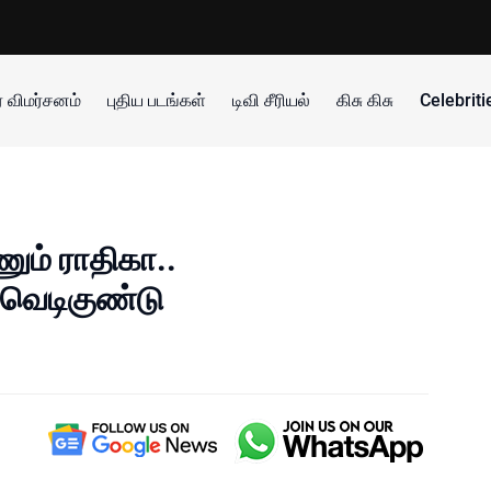
 விமர்சனம்
புதிய படங்கள்
டிவி சீரியல்
கிசு கிசு
Celebrit
ும் ராதிகா..
 வெடிகுண்டு