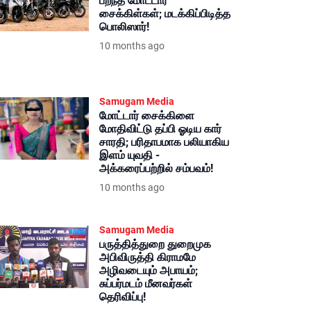
பறந்த மோட்டார்
சைக்கிள்கள்; மடக்கிப்பிடித்த
பொலிஸார்!
10 months ago
Samugam Media
மோட்டார் சைக்கிளை
மோதிவிட்டு தப்பி ஓடிய கார்
சாரதி; பரிதாபமாக பலியாகிய
இளம் யுவதி -
அக்கரைப்பற்றில் சம்பவம்!
10 months ago
Samugam Media
பருத்தித்துறை துறைமுக
அபிவிருத்தி கிராமமே
அழிவடையும் அபாயம்;
சுப்பர்மடம் மீனவர்கள்
தெரிவிப்பு!