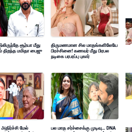
ிலிருந்தே சூர்யா மீது
திருமணமான சில மாதங்களிலேயே
ம் திறந்த மமிதா பைஜு
பிரச்சினை! கணவர் மீது பிரபல
நடிகை பரபரப்பு புகார்
 அதிர்ச்சி மேல்
பல மாத சர்ச்சைக்கு முடிவு… DNA