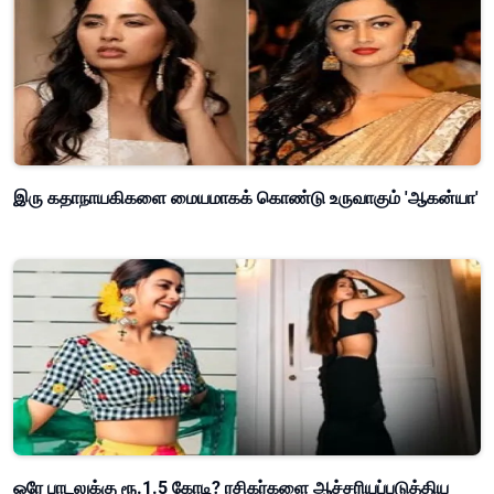
இரு கதாநாயகிகளை மையமாகக் கொண்டு உருவாகும் 'ஆகன்யா'
ஒரே பாடலுக்கு ரூ.1.5 கோடி? ரசிகர்களை ஆச்சரியப்படுத்திய