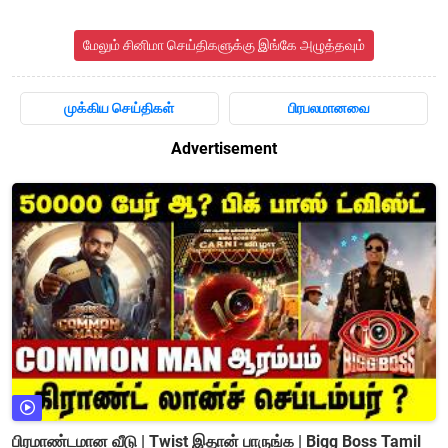
மேலும் சினிமா செய்திகளுக்கு இங்கே அழுத்தவும்
முக்கிய செய்திகள்
பிரபலமானவை
Advertisement
பிரமாண்டமான வீடு | Twist இதான் பாருங்க | Bigg Boss Tamil