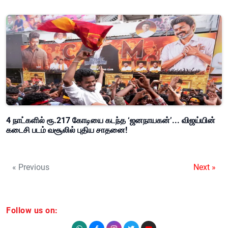
4 நாட்களில் ரூ.217 கோடியை கடந்த ‘ஜனநாயகன்’... விஜய்யின்
கடைசி படம் வசூலில் புதிய சாதனை!
« Previous
Next »
Follow us on: