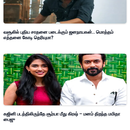
வசூலில் புதிய சாதனை படைக்கும் ஜனநாயகன்.. மொத்தம்
எத்தனை கோடி தெரியுமா?
கஜினி படத்திலிருந்தே சூர்யா மீது கிரஷ் – மனம் திறந்த மமிதா
பைஜு