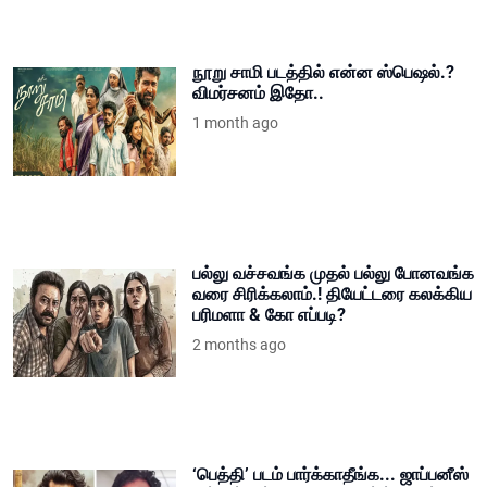
நூறு சாமி படத்தில் என்ன ஸ்பெஷல்.?
விமர்சனம் இதோ..
1 month ago
பல்லு வச்சவங்க முதல் பல்லு போனவங்க
வரை சிரிக்கலாம்.! தியேட்டரை கலக்கிய
பரிமளா & கோ எப்படி?
2 months ago
‘பெத்தி’ படம் பார்க்காதீங்க... ஜாப்பனீஸ்