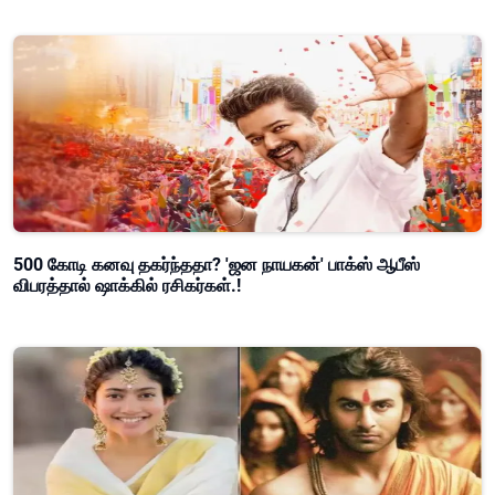
500 கோடி கனவு தகர்ந்ததா? 'ஜன நாயகன்' பாக்ஸ் ஆபீஸ்
விபரத்தால் ஷாக்கில் ரசிகர்கள்.!