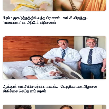
பிரம்ம முகூர்த்தத்தில் வந்த பிரமாண்ட காட்சி விருந்து..
'ராமாயணா' பட அப்டேட் படுவைரல்
ஆக்‌ஷன் காட்சியில் ஏற்பட்ட காயம்... வெற்றிகரமாக அறுவை
சிகிச்சை செய்த ராம் சரண்