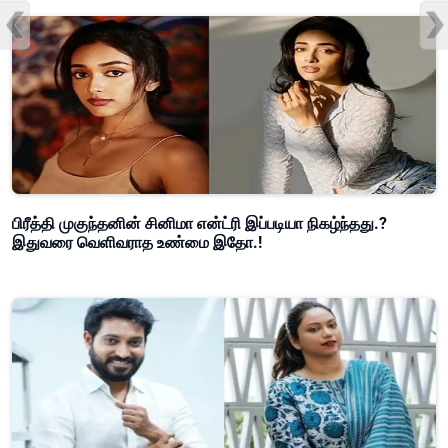
பிரீத்தி முகுந்தனின் சினிமா என்ட்ரி இப்படியா நிகழ்ந்தது.?
இதுவரை வெளிவராத உண்மை இதோ.!