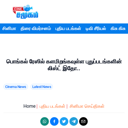
சினிமா
திரை விமர்சனம்
புதிய படங்கள்
டிவி சீரியல்
கிசு கிசு
பொங்கல் ரேஸில் களமிறங்கவுள்ள புதுப்படங்களின்
லிஸ்ட் இதோ..
Cinema News
Latest News
Home
புதிய படங்கள்
சினிமா செய்திகள்