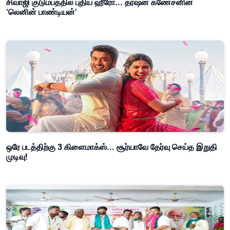
சிவாஜி குடும்பத்தில் புதிய ஹீரோ... தர்ஷன் கணேசனின்
‘லெனின் பாண்டியன்’
ஒரே படத்திற்கு 3 கிளைமாக்ஸ்... சூர்யாவே தேர்வு செய்த இறுதி
முடிவு!