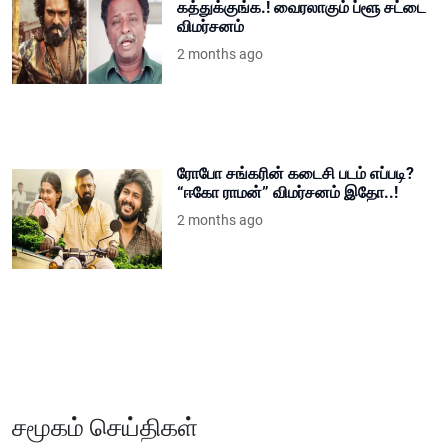
கத்துக்குங்க.! வைரலாகும் ப்ளூ சட்டை
விமர்சனம்
2 months ago
ரோபோ சங்கரின் கடைசி படம் எப்படி?
“ஈகோ ராமன்” விமர்சனம் இதோ..!
2 months ago
சமூகம் செய்திகள்