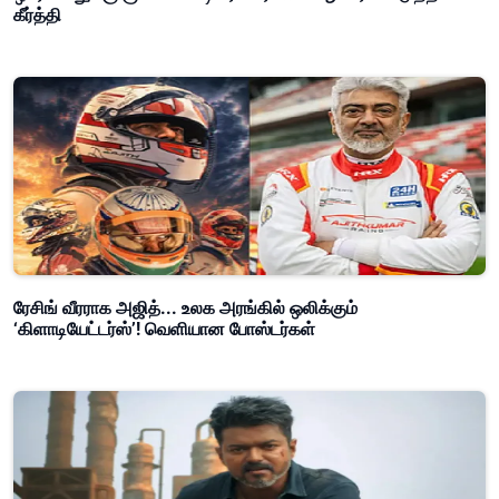
கீர்த்தி
ரேசிங் வீரராக அஜித்... உலக அரங்கில் ஒலிக்கும்
‘கிளாடியேட்டர்ஸ்’! வெளியான போஸ்டர்கள்