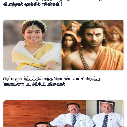
விபரத்தால் ஷாக்கில் ரசிகர்கள்.!
பிரம்ம முகூர்த்தத்தில் வந்த பிரமாண்ட காட்சி விருந்து..
'ராமாயணா' பட அப்டேட் படுவைரல்