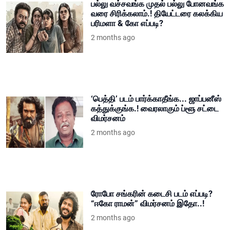
பல்லு வச்சவங்க முதல் பல்லு போனவங்க
வரை சிரிக்கலாம்.! தியேட்டரை கலக்கிய
பரிமளா & கோ எப்படி?
2 months ago
‘பெத்தி’ படம் பார்க்காதீங்க... ஜாப்பனீஸ்
கத்துக்குங்க.! வைரலாகும் ப்ளூ சட்டை
விமர்சனம்
2 months ago
ரோபோ சங்கரின் கடைசி படம் எப்படி?
“ஈகோ ராமன்” விமர்சனம் இதோ..!
2 months ago