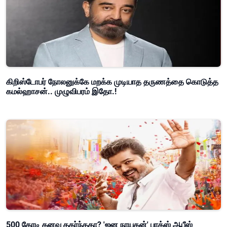
கிறிஸ்டோபர் நோலனுக்கே மறக்க முடியாத தருணத்தை கொடுத்த
கமல்ஹாசன்.. முழுவிபரம் இதோ.!
500 கோடி கனவு தகர்ந்ததா? 'ஜன நாயகன்' பாக்ஸ் ஆபீஸ்