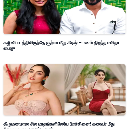
கஜினி படத்திலிருந்தே சூர்யா மீது கிரஷ் – மனம் திறந்த மமிதா
பைஜு
திருமணமான சில மாதங்களிலேயே பிரச்சினை! கணவர் மீது