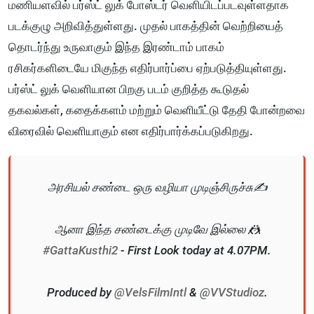
மணியளவில் பர்ஸ்ட் லுக் போஸ்டர் வெளியிடப்படவுள்ளதாக
படக்குழு அறிவித்துள்ளது. முதல் பாகத்தின் வெற்றியைத்
தொடர்ந்து உருவாகும் இந்த இரண்டாம் பாகம்
ரசிகர்களிடையே மிகுந்த எதிர்பார்ப்பை ஏற்படுத்தியுள்ளது.
பர்ஸ்ட் லுக் வெளியான பிறகு படம் குறித்த கூடுதல்
தகவல்கள், கதைக்களம் மற்றும் வெளியீட்டு தேதி போன்றவை
விரைவில் வெளியாகும் என எதிர்பார்க்கப்படுகிறது.
அரசியல் சண்டை ஒரு வழியா முடிஞ்சிருச்சு✍️
ஆனா இந்த சண்டைக்கு முடிவே இல்லை 🤼
#GattaKusthi2
- First Look today at 4.07PM.
Produced by
@VelsFilmIntl
&
@VVStudioz
.