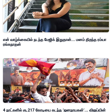
என் வாழ்க்கையில் நடந்த மேஜிக் இதுதான்... மனம் திறந்த ரம்யா
ரங்கநாதன்
4 நாட்களில் ரூ.217 கோடியை கடந்த ‘ஜனநாயகன்’... விஜய்யின்