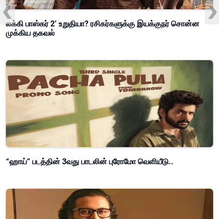
லக்கி பாஸ்கர் 2’ உறுதியா? ரசிகர்களுக்கு இயக்குநர் சொன்ன
முக்கிய தகவல்
“ஹாய்” படத்தின் 3வது பாடலின் புரோமோ வெளியீடு..