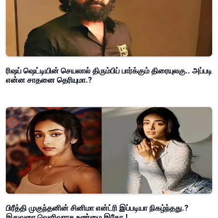
ரிஷப் ஷெட்டியின் செயலால் திரும்பிப் பார்க்கும் திரையுலகு.. அப்படி
என்ன சாதனை தெரியுமா.?
பிரீத்தி முகுந்தனின் சினிமா என்ட்ரி இப்படியா நிகழ்ந்தது.?
இதுவரை வெளிவராத உண்மை இதோ.!