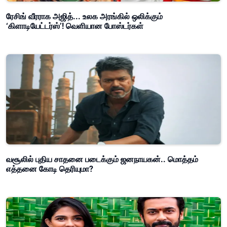
ரேசிங் வீரராக அஜித்... உலக அரங்கில் ஒலிக்கும்
‘கிளாடியேட்டர்ஸ்’! வெளியான போஸ்டர்கள்
வசூலில் புதிய சாதனை படைக்கும் ஜனநாயகன்.. மொத்தம்
எத்தனை கோடி தெரியுமா?