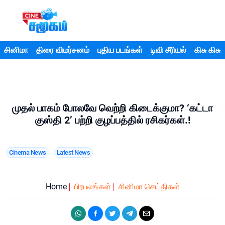
சினிமா
திரை விமர்சனம்
புதிய படங்கள்
டிவி சீரியல்
கிசு கிசு
முதல் பாகம் போலவே வெற்றி கிடைக்குமா? ‘கட்டா
குஸ்தி 2’ பற்றி குழப்பத்தில் ரசிகர்கள்.!
Cinema News
Latest News
Home
பிரபலங்கள்
சினிமா செய்திகள்