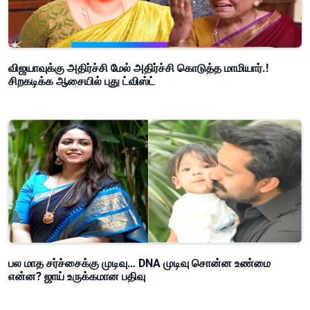
விஜயாவுக்கு அதிர்ச்சி மேல் அதிர்ச்சி கொடுத்த மாமியார்.!
சிறகடிக்க ஆசையில் புது ட்விஸ்ட்
பல மாத சர்ச்சைக்கு முடிவு… DNA முடிவு சொன்ன உண்மை
என்ன? ஜாய் உருக்கமான பதிவு