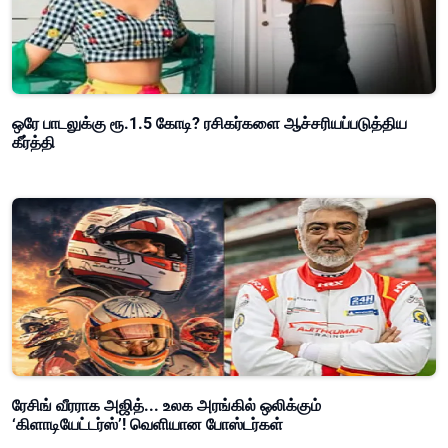
ஒரே பாடலுக்கு ரூ.1.5 கோடி? ரசிகர்களை ஆச்சரியப்படுத்திய
கீர்த்தி
ரேசிங் வீரராக அஜித்... உலக அரங்கில் ஒலிக்கும்
‘கிளாடியேட்டர்ஸ்’! வெளியான போஸ்டர்கள்