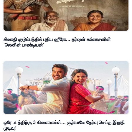
சிவாஜி குடும்பத்தில் புதிய ஹீரோ... தர்ஷன் கணேசனின்
‘லெனின் பாண்டியன்’
ஒரே படத்திற்கு 3 கிளைமாக்ஸ்... சூர்யாவே தேர்வு செய்த இறுதி
முடிவு!