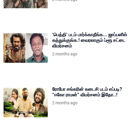
‘பெத்தி’ படம் பார்க்காதீங்க... ஜாப்பனீஸ்
கத்துக்குங்க.! வைரலாகும் ப்ளூ சட்டை
விமர்சனம்
2 months ago
ரோபோ சங்கரின் கடைசி படம் எப்படி?
“ஈகோ ராமன்” விமர்சனம் இதோ..!
2 months ago