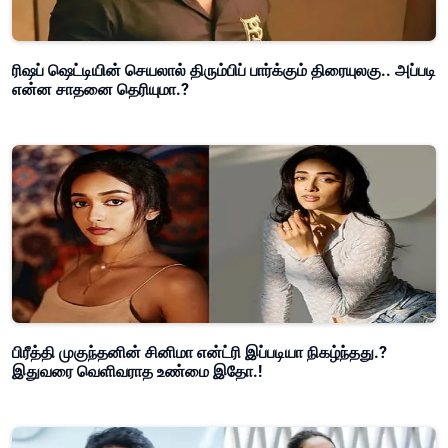
ரிஷப் ஷெட்டியின் செயலால் திரும்பிப் பார்க்கும் திரையுலகு.. அப்படி
என்ன சாதனை தெரியுமா.?
பிரீத்தி முகுந்தனின் சினிமா என்ட்ரி இப்படியா நிகழ்ந்தது.?
இதுவரை வெளிவராத உண்மை இதோ.!