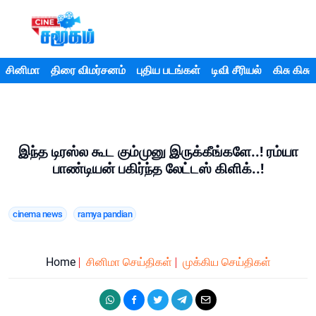
சினிமா
திரை விமர்சனம்
புதிய படங்கள்
டிவி சீரியல்
கிசு கிசு
இந்த டிரஸ்ல கூட கும்முனு இருக்கீங்களே..! ரம்யா
பாண்டியன் பகிர்ந்த லேட்டஸ் கிளிக்..!
cinema news
ramya pandian
Home
சினிமா செய்திகள்
முக்கிய செய்திகள்