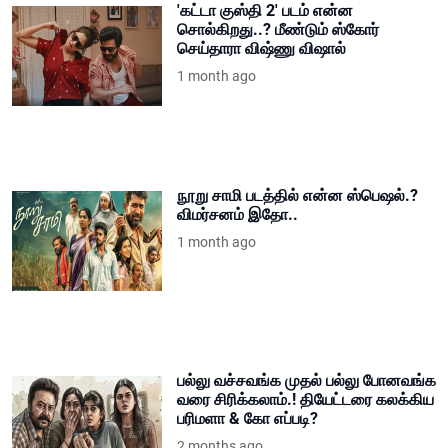
'கட்டா குஸ்தி 2' படம் என்ன
சொல்கிறது..? மீண்டும் ஸ்கோர்
செய்தாரா விஷ்ணு விஷால்
1 month ago
நூறு சாமி படத்தில் என்ன ஸ்பெஷல்.?
விமர்சனம் இதோ..
1 month ago
பல்லு வச்சவங்க முதல் பல்லு போனவங்க
வரை சிரிக்கலாம்.! தியேட்டரை கலக்கிய
பரிமளா & கோ எப்படி?
2 months ago