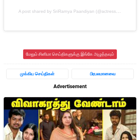
A post shared by SriRamya Paandiyan (@actress_ramyapandian)
மேலும் சினிமா செய்திகளுக்கு இங்கே அழுத்தவும்
முக்கிய செய்திகள்
பிரபலமானவை
Advertisement