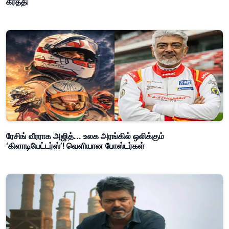
கீர்த்தி
ரேசிங் வீரராக அஜித்... உலக அரங்கில் ஒலிக்கும்
‘கிளாடியேட்டர்ஸ்’! வெளியான போஸ்டர்கள்