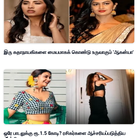
இரு கதாநாயகிகளை மையமாகக் கொண்டு உருவாகும் 'ஆகன்யா'
ஒரே பாடலுக்கு ரூ.1.5 கோடி? ரசிகர்களை ஆச்சரியப்படுத்திய