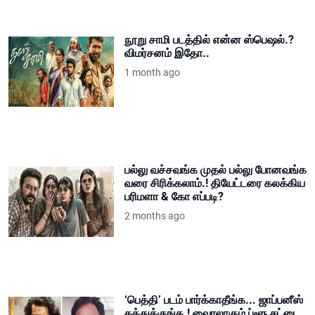
நூறு சாமி படத்தில் என்ன ஸ்பெஷல்.?
விமர்சனம் இதோ..
1 month ago
பல்லு வச்சவங்க முதல் பல்லு போனவங்க
வரை சிரிக்கலாம்.! தியேட்டரை கலக்கிய
பரிமளா & கோ எப்படி?
2 months ago
‘பெத்தி’ படம் பார்க்காதீங்க... ஜாப்பனீஸ்
கத்துக்குங்க.! வைரலாகும் ப்ளூ சட்டை