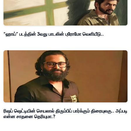
“ஹாய்” படத்தின் 3வது பாடலின் புரோமோ வெளியீடு..
ரிஷப் ஷெட்டியின் செயலால் திரும்பிப் பார்க்கும் திரையுலகு.. அப்படி
என்ன சாதனை தெரியுமா.?