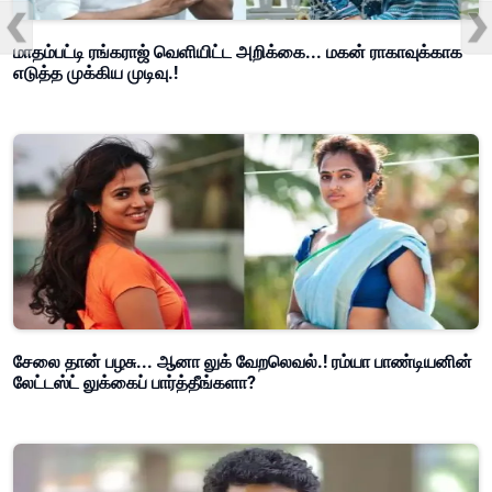
மாதம்பட்டி ரங்கராஜ் வெளியிட்ட அறிக்கை... மகன் ராகாவுக்காக
எடுத்த முக்கிய முடிவு.!
சேலை தான் பழசு... ஆனா லுக் வேறலெவல்.! ரம்யா பாண்டியனின்
லேட்டஸ்ட் லுக்கைப் பார்த்தீங்களா?