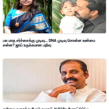
பல மாத சர்ச்சைக்கு முடிவு… DNA முடிவு சொன்ன உண்மை
என்ன? ஜாய் உருக்கமான பதிவு