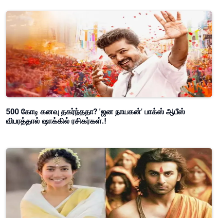
500 கோடி கனவு தகர்ந்ததா? 'ஜன நாயகன்' பாக்ஸ் ஆபீஸ்
விபரத்தால் ஷாக்கில் ரசிகர்கள்.!