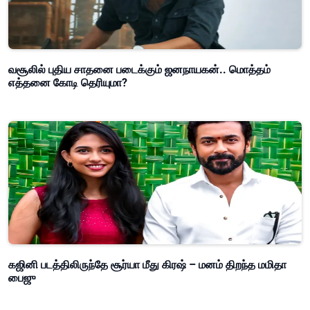
வசூலில் புதிய சாதனை படைக்கும் ஜனநாயகன்.. மொத்தம்
எத்தனை கோடி தெரியுமா?
கஜினி படத்திலிருந்தே சூர்யா மீது கிரஷ் – மனம் திறந்த மமிதா
பைஜு