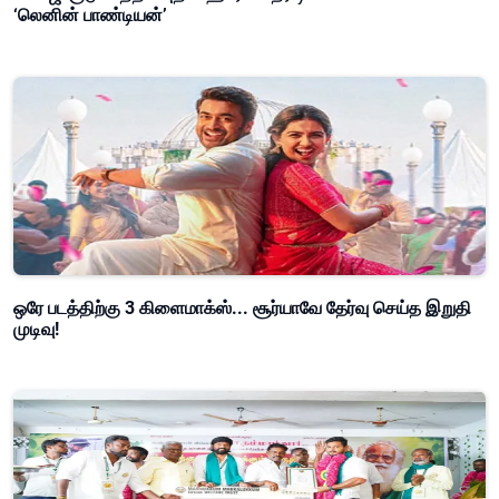
‘லெனின் பாண்டியன்’
ஒரே படத்திற்கு 3 கிளைமாக்ஸ்... சூர்யாவே தேர்வு செய்த இறுதி
முடிவு!