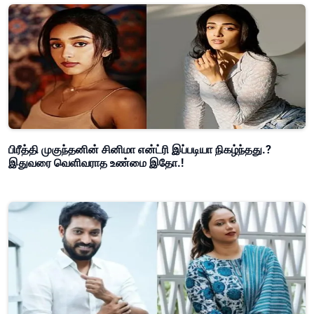
பிரீத்தி முகுந்தனின் சினிமா என்ட்ரி இப்படியா நிகழ்ந்தது.?
இதுவரை வெளிவராத உண்மை இதோ.!