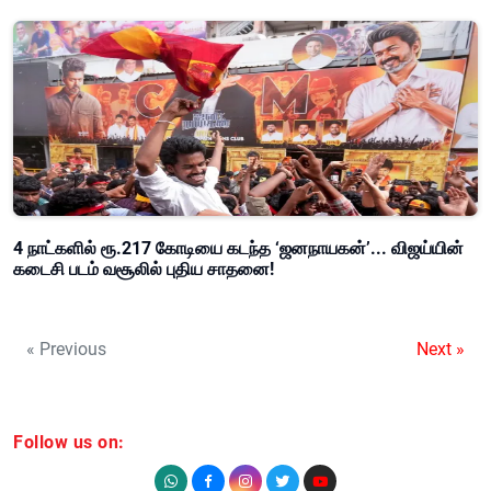
4 நாட்களில் ரூ.217 கோடியை கடந்த ‘ஜனநாயகன்’... விஜய்யின்
கடைசி படம் வசூலில் புதிய சாதனை!
« Previous
Next »
Follow us on: