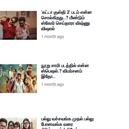
'கட்டா குஸ்தி 2' படம் என்ன
சொல்கிறது..? மீண்டும்
ஸ்கோர் செய்தாரா விஷ்ணு
விஷால்
1 month ago
நூறு சாமி படத்தில் என்ன
ஸ்பெஷல்.? விமர்சனம்
இதோ..
1 month ago
பல்லு வச்சவங்க முதல் பல்லு
போனவங்க வரை