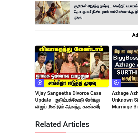
சூரியின் அடுத்த நகர்வு... வெற்றிப் பயணம்
தொடருமா? நீண்ட நாள் சஸ்பென்ஸுக்கு இ
முடிவு
Ad
Vijay Sangeetha Divorce Case
Azhage Azha
Update | குடும்பத்தோடு சேர்ந்து
Unknown Sid
விஜய் மீண்டும் ஆனந்த கண்ணீர்
Marriage B
&amp; Cont
Related Articles