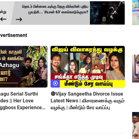
தொடர் பின்னடைவுக்கு பிறகு விக்ரமின் புதிய
ன்று
முயற்சி... 'சியான் 63' கைகொடுக்குமா?
vertisement
gu Serial Surthi
🔴Vijay Sangeetha Divorce Issue
es || Her Love
Latest News | விசாரணைக்கு வரும்
iggboss Experience
வழக்கு | மீண்டும் சேர வாய்ப்பு
roversy