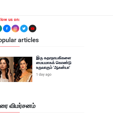
llow us on:
pular articles
இரு கதாநாயகிகளை
மையமாகக் கொண்டு
உருவாகும் 'ஆகன்யா'
1 day ago
ிரை விமர்சனம்