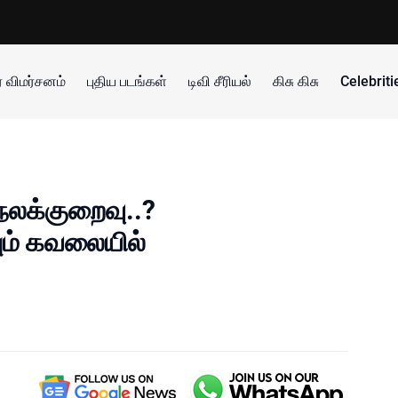
 விமர்சனம்
புதிய படங்கள்
டிவி சீரியல்
கிசு கிசு
Celebrit
்நலக்குறைவு..?
ம் கவலையில்