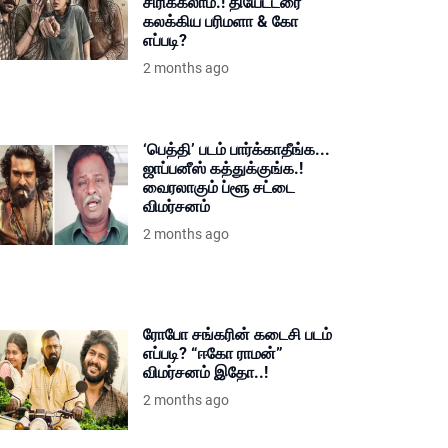
சிரிக்கலாம்.! தியேட்டரை
கலக்கிய பரிமளா & கோ
எப்படி?
2 months ago
‘பெத்தி’ படம் பார்க்காதீங்க...
ஜாப்பனீஸ் கத்துக்குங்க.!
வைரலாகும் ப்ளூ சட்டை
விமர்சனம்
2 months ago
ரோபோ சங்கரின் கடைசி படம்
எப்படி? “ஈகோ ராமன்”
விமர்சனம் இதோ..!
2 months ago