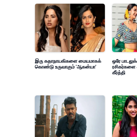
இரு கதாநாயகிகளை மையமாகக்
ஒரே பாடலுக்
கொண்டு உருவாகும் 'ஆகன்யா'
ரசிகர்களை 
கீர்த்தி