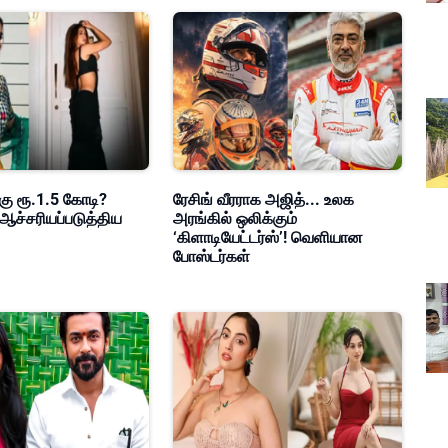
கு ரூ.1.5 கோடி?
ரேசிங் வீரராக அஜித்... உலக
ஆச்சரியப்படுத்திய
அரங்கில் ஒலிக்கும்
‘கிளாடியேட்டர்ஸ்’! வெளியான
போஸ்டர்கள்