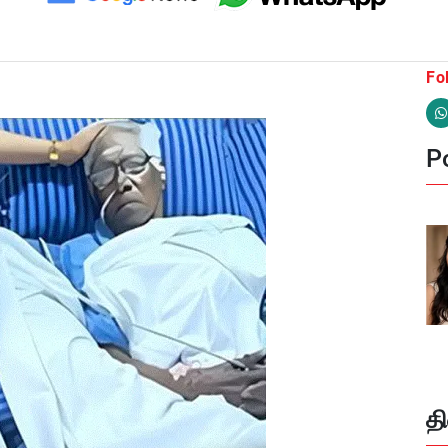
Fo
Po
த