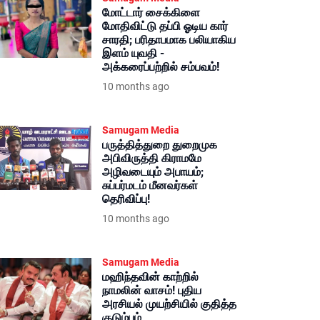
மோட்டார் சைக்கிளை
மோதிவிட்டு தப்பி ஓடிய கார்
சாரதி; பரிதாபமாக பலியாகிய
இளம் யுவதி -
அக்கரைப்பற்றில் சம்பவம்!
10 months ago
Samugam Media
பருத்தித்துறை துறைமுக
அபிவிருத்தி கிராமமே
அழிவடையும் அபாயம்;
சுப்பர்மடம் மீனவர்கள்
தெரிவிப்பு!
10 months ago
Samugam Media
மஹிந்தவின் காற்றில்
நாமலின் வாசம்! புதிய
அரசியல் முயற்சியில் குதித்த
குடும்பம்