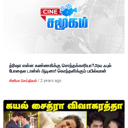
த்ரிஷா என்ன கண்ணகிக்கு சொந்தக்காரியா?அவ ஃபுல்
போதைல டான்ஸ் ஆடினா! கொந்தளிக்கும் பயில்வான்
/
2 years ago
சினிமா செய்திகள்