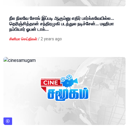
நீல நிலவே சோங் இப்படி ஆகும்னு எதிர் பார்க்கவேயில்ல...
தெரிஞ்சித்தான் சந்திரமுகி படத்துல நடிச்சேன்... மஹிமா
நம்பியார் ஓபன் டாக்...
/
2 years ago
சினிமா செய்திகள்