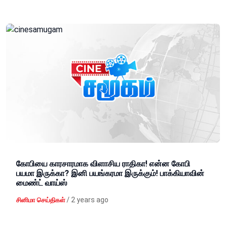
கோபியை காரசாரமாக விளாசிய ராதிகா! என்ன கோபி
பயமா இருக்கா? இனி பயங்கரமா இருக்கும்! பாக்கியாவின்
மைண்ட் வாய்ஸ்
/
2 years ago
சினிமா செய்திகள்