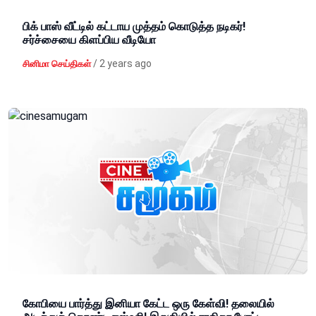
பிக் பாஸ் வீட்டில் கட்டாய முத்தம் கொடுத்த நடிகர்!
சர்ச்சையை கிளப்பிய வீடியோ
/
2 years ago
சினிமா செய்திகள்
கோபியை பார்த்து இனியா கேட்ட ஒரு கேள்வி! தலையில்