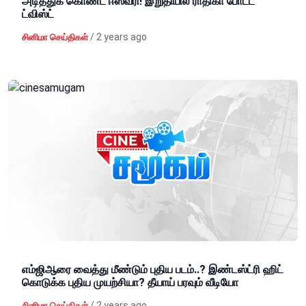
அடித்துக் கொண்ட ஈஸ்வரி! இறுதியில் ராதிகா போட்ட
ட்விஸ்ட்
/
2 years ago
சினிமா செய்திகள்
எம்ஜிஆரை வைத்து மீண்டும் புதிய படம்..? இண்டஸ்ட்ரி ஹிட்
கொடுக்க புதிய முயற்சியா? தீயாய் பரவும் வீடியோ
/
2 years ago
சினிமா செய்திகள்