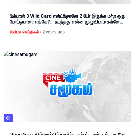
பிக்பாஸ் 3 Wild Card என்ட்ரிதானே 2 பேர் இருக்க மற்ற ஒரு
போட்டியாளர் எங்கே?... நடந்தது என்ன முழுவிபரம் உள்ளே...
/
2 years ago
சினிமா செய்திகள்
பொது மேடையில் ராஷ்மிக்காவிற்கு ஏற்பட்ட சங்கடம்... உடனே