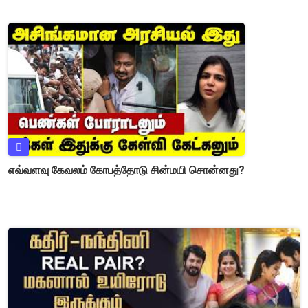
எவ்வளவு கேவலம் கோபத்தோடு சின்மயி சொன்னது?