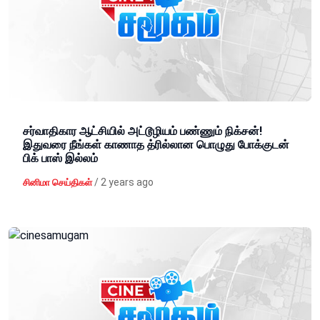
சர்வாதிகார ஆட்சியில் அட்டூழியம் பண்ணும் நிக்சன்!
இதுவரை நீங்கள் காணாத த்ரில்லான பொழுது போக்குடன்
பிக் பாஸ் இல்லம்
/
2 years ago
சினிமா செய்திகள்