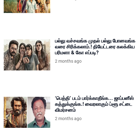
பல்லு வச்சவங்க முதல் பல்லு போனவங்க
வரை சிரிக்கலாம்.! தியேட்டரை கலக்கிய
பரிமளா & கோ எப்படி?
2 months ago
‘பெத்தி’ படம் பார்க்காதீங்க... ஜாப்பனீஸ்
கத்துக்குங்க.! வைரலாகும் ப்ளூ சட்டை
விமர்சனம்
2 months ago