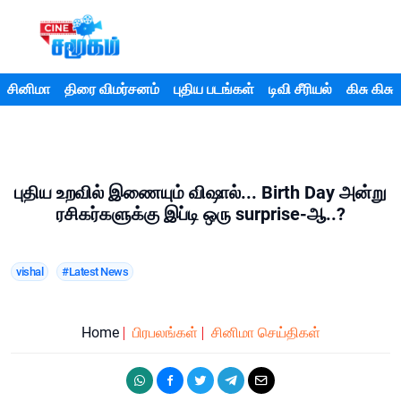
சினிமா
திரை விமர்சனம்
புதிய படங்கள்
டிவி சீரியல்
கிசு கிசு
புதிய உறவில் இணையும் விஷால்... Birth Day அன்று
ரசிகர்களுக்கு இப்டி ஒரு surprise-ஆ..?
vishal
#Latest News
Home
பிரபலங்கள்
சினிமா செய்திகள்