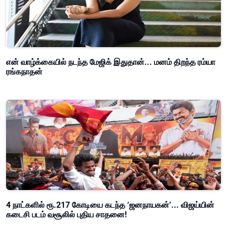
என் வாழ்க்கையில் நடந்த மேஜிக் இதுதான்... மனம் திறந்த ரம்யா
ரங்கநாதன்
4 நாட்களில் ரூ.217 கோடியை கடந்த ‘ஜனநாயகன்’... விஜய்யின்
கடைசி படம் வசூலில் புதிய சாதனை!