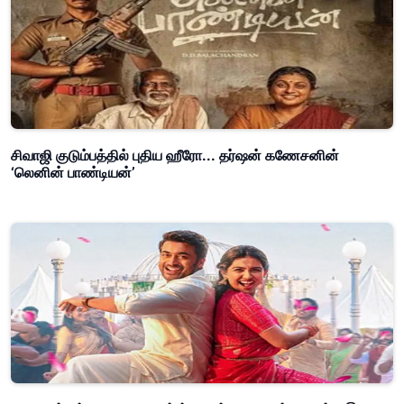
சிவாஜி குடும்பத்தில் புதிய ஹீரோ... தர்ஷன் கணேசனின்
‘லெனின் பாண்டியன்’