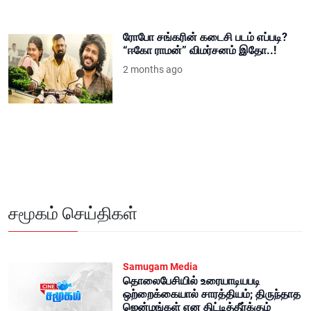
ரோபோ சங்கரின் கடைசி படம் எப்படி?
“ஈகோ ராமன்” விமர்சனம் இதோ..!
2 months ago
சமூகம் செய்திகள்
Samugam Media
தொலைபேசியில் உரையாடியபடி
ஒற்றைக்கையால் சாரத்தியம்; திருந்தாத
ஜென்மங்கள் என திட்டித்தீர்க்கும்