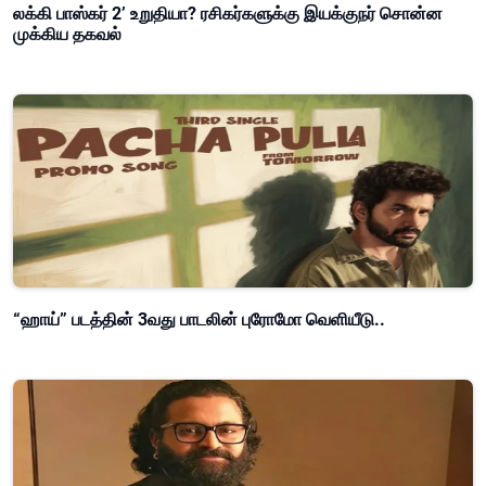
லக்கி பாஸ்கர் 2’ உறுதியா? ரசிகர்களுக்கு இயக்குநர் சொன்ன
முக்கிய தகவல்
“ஹாய்” படத்தின் 3வது பாடலின் புரோமோ வெளியீடு..