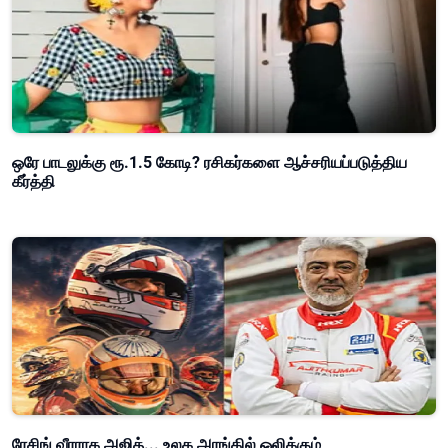
ஒரே பாடலுக்கு ரூ.1.5 கோடி? ரசிகர்களை ஆச்சரியப்படுத்திய
கீர்த்தி
ரேசிங் வீரராக அஜித்... உலக அரங்கில் ஒலிக்கும்