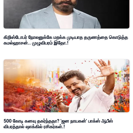
கிறிஸ்டோபர் நோலனுக்கே மறக்க முடியாத தருணத்தை கொடுத்த
கமல்ஹாசன்.. முழுவிபரம் இதோ.!
500 கோடி கனவு தகர்ந்ததா? 'ஜன நாயகன்' பாக்ஸ் ஆபீஸ்
விபரத்தால் ஷாக்கில் ரசிகர்கள்.!