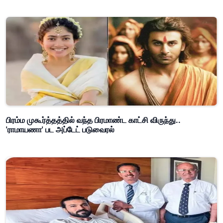
பிரம்ம முகூர்த்தத்தில் வந்த பிரமாண்ட காட்சி விருந்து..
'ராமாயணா' பட அப்டேட் படுவைரல்