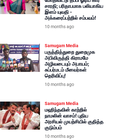
மோதிவிட்டு தப்பி ஓடிய கார்
சாரதி; பரிதாபமாக பலியாகிய
இளம் யுவதி -
அக்கரைப்பற்றில் சம்பவம்!
10 months ago
Samugam Media
பருத்தித்துறை துறைமுக
அபிவிருத்தி கிராமமே
அழிவடையும் அபாயம்;
சுப்பர்மடம் மீனவர்கள்
தெரிவிப்பு!
10 months ago
Samugam Media
மஹிந்தவின் காற்றில்
நாமலின் வாசம்! புதிய
அரசியல் முயற்சியில் குதித்த
குடும்பம்
10 months ago