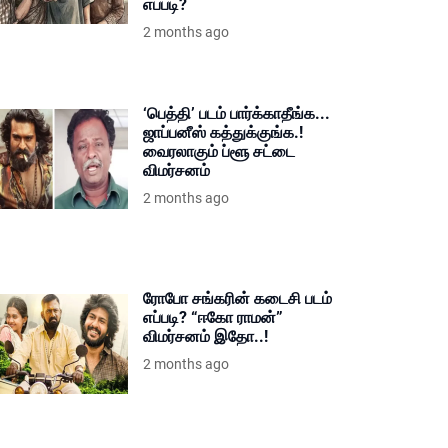
எப்படி?
2 months ago
‘பெத்தி’ படம் பார்க்காதீங்க...
ஜாப்பனீஸ் கத்துக்குங்க.!
வைரலாகும் ப்ளூ சட்டை
விமர்சனம்
2 months ago
ரோபோ சங்கரின் கடைசி படம்
எப்படி? “ஈகோ ராமன்”
விமர்சனம் இதோ..!
2 months ago