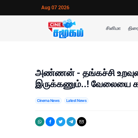
Aug 07 2026
சினிமா
திரை
அண்ணன் - தங்கச்சி உறவுன
இருக்கணும்..! வேலையை கா
Cinema News
Latest News