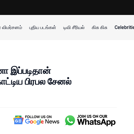
 விமர்சனம்
புதிய படங்கள்
டிவி சீரியல்
கிசு கிசு
Celebrit
ா இப்படிதான்
ட்டிய பிரபல சேனல்