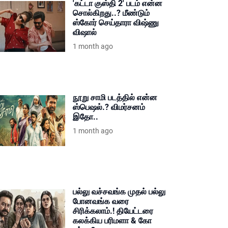
'கட்டா குஸ்தி 2' படம் என்ன
சொல்கிறது..? மீண்டும்
ஸ்கோர் செய்தாரா விஷ்ணு
விஷால்
1 month ago
நூறு சாமி படத்தில் என்ன
ஸ்பெஷல்.? விமர்சனம்
இதோ..
1 month ago
பல்லு வச்சவங்க முதல் பல்லு
போனவங்க வரை
சிரிக்கலாம்.! தியேட்டரை
கலக்கிய பரிமளா & கோ