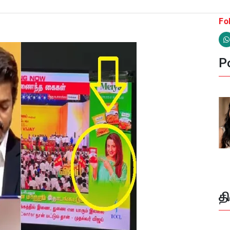
Fo
Po
த