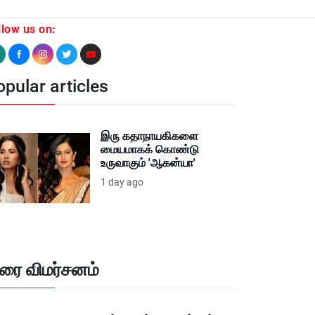
llow us on:
pular articles
இரு கதாநாயகிகளை
மையமாகக் கொண்டு
உருவாகும் 'ஆகன்யா'
1 day ago
ிரை விமர்சனம்