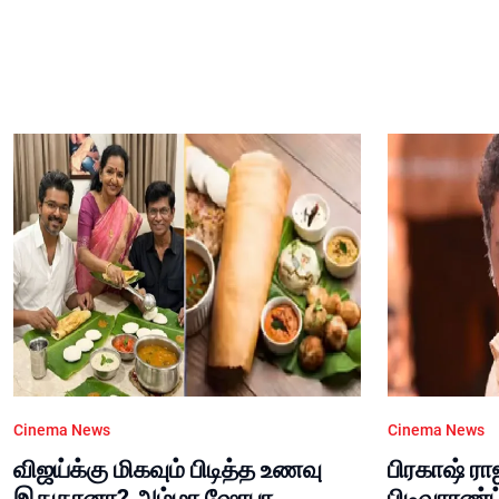
Cinema News
Cinema News
விஜய்க்கு மிகவும் பிடித்த உணவு
பிரகாஷ் ரா
இதுதானா? அம்மா ஷோபா
பிடிவாரண்ட