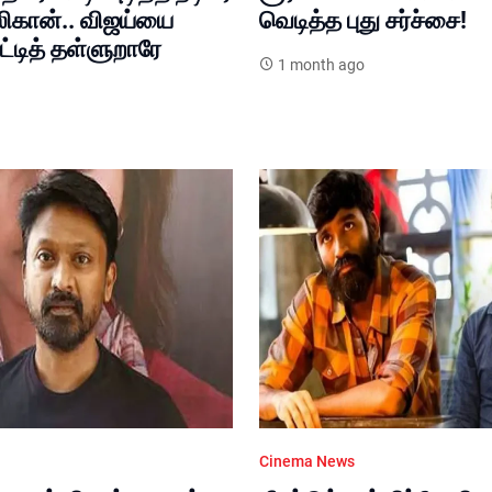
லிகான்.. விஜய்யை
வெடித்த புது சர்ச்சை!
ாட்டித் தள்ளுறாரே
1 month ago
Cinema News