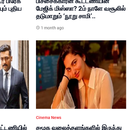
் பிரேக்
பிச்சைக்காரன் கூட்டணியின்
ும் புதிய
மேஜிக் மிஸ்ஸா? 2ம் நாளே வசூலில்
தடுமாறும் ‘நூறு சாமி’..
1 month ago
Cinema News
ூட்டணியில்
சமூக வலைத்தளங்களில் இருந்து