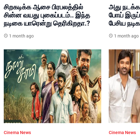
சிறகடிக்க ஆசை பிரபலத்தில்
அது நடக்க
சின்ன வயது புகைப்படம்.. இந்த
போய் இருப்
நடிகை யாரென்று தெரிகிறதா.?
பேசிய நடிக
1 month ago
1 month ago
Cinema News
Cinema News