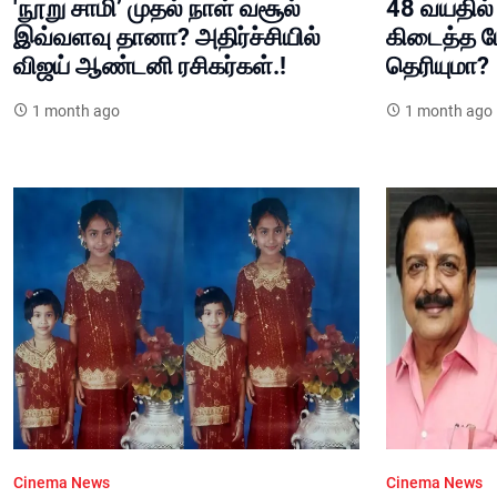
'நூறு சாமி’ முதல் நாள் வசூல்
48 வயதில் 
இவ்வளவு தானா? அதிர்ச்சியில்
கிடைத்த பே
விஜய் ஆண்டனி ரசிகர்கள்.!
தெரியுமா?
1 month ago
1 month ago
Cinema News
Cinema News