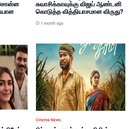
 சொன்ன
சுவாசிக்காவுக்கு விஜய் ஆண்டனி
ளியான
கொடுத்த வித்தியாசமான விருது?
1 month ago
Cinema News