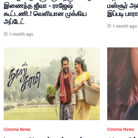
இணைந்த ஜீவா - ராஜேஷ்
மன்சூர் அ
கூட்டணி.! வெளியான முக்கிய
இப்படி பார
அப்டேட்
1 month ago
1 month ago
Cinema News
Cinema News