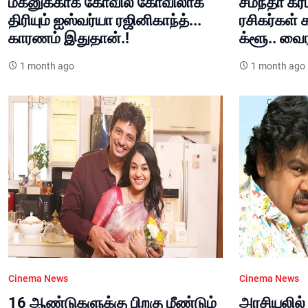
மகனுக்காக கோவில் கோவிலாக
சமந்தா கர்
திரியும் ஐஸ்வர்யா ரஜினிகாந்த்...
ரசிகர்கள் 
காரணம் இதுதான்.!
க்ளூ.. வை
1 month ago
1 month ago
Cinema News
Cinema News
16 ஆண்டுகளுக்கு பிறகு மீண்டும்
அரசியலில் த