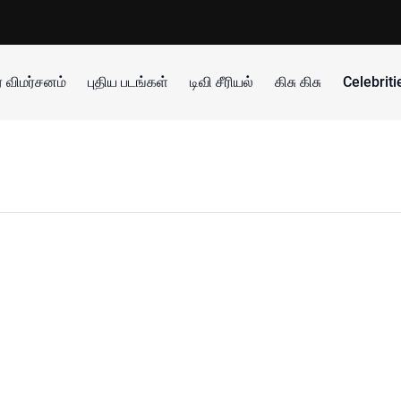
 விமர்சனம்
புதிய படங்கள்
டிவி சீரியல்
கிசு கிசு
Celebrit