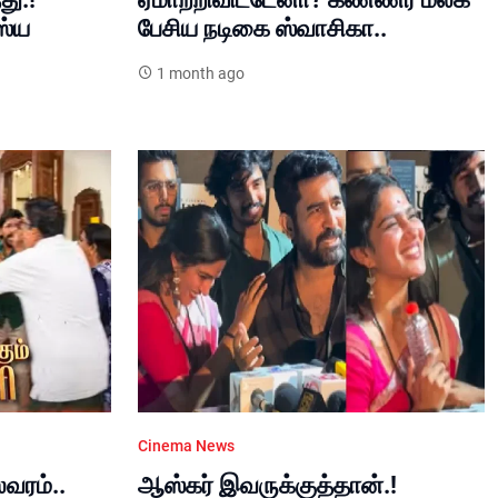
ஸ்ய
பேசிய நடிகை ஸ்வாசிகா..
1 month ago
Cinema News
லவரம்..
ஆஸ்கர் இவருக்குத்தான்.!