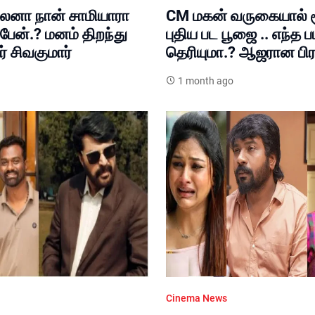
லனா நான் சாமியாரா
CM மகன் வருகையால் சூ
பேன்.? மனம் திறந்து
புதிய பட பூஜை .. எந்த ப
ர் சிவகுமார்
தெரியுமா.? ஆஜரான பி
1 month ago
Cinema News