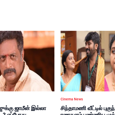
Cinema News
ஜுக்கு ஜாமீன் இல்லா
சிந்தாமணி வீட்டில் புகுந
்.? எப்போது
ரணகளம் பண்ணிய முத்த