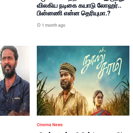
விலகிய நடிகை கயாடு லோஹர்..
பின்னணி என்ன தெரியுமா.?
1 month ago
Cinema News