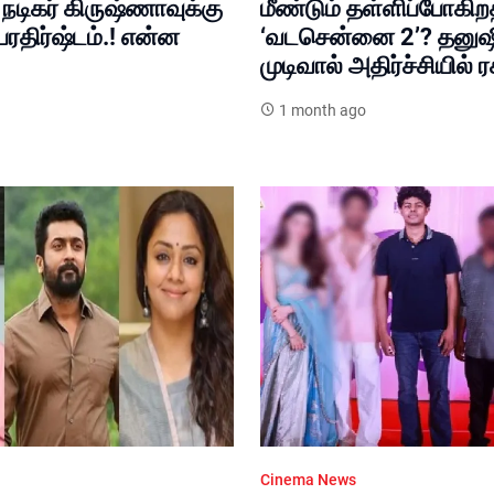
நடிகர் கிருஷ்ணாவுக்கு
மீண்டும் தள்ளிப்போகி
ரதிர்ஷ்டம்.! என்ன
‘வடசென்னை 2’? தனுஷி
முடிவால் அதிர்ச்சியில் 
1 month ago
Cinema News