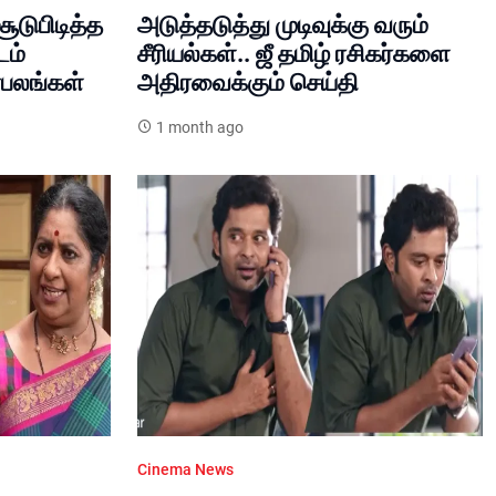
டுபிடித்த
அடுத்தடுத்து முடிவுக்கு வரும்
டம்
சீரியல்கள்.. ஜீ தமிழ் ரசிகர்களை
ரபலங்கள்
அதிரவைக்கும் செய்தி
1 month ago
Cinema News