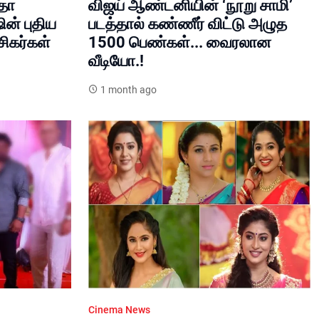
றதா
விஜய் ஆண்டனியின் ‘நூறு சாமி’
ன் புதிய
படத்தால் கண்ணீர் விட்டு அழுத
ரசிகர்கள்
1500 பெண்கள்... வைரலான
வீடியோ.!
1 month ago
Cinema News