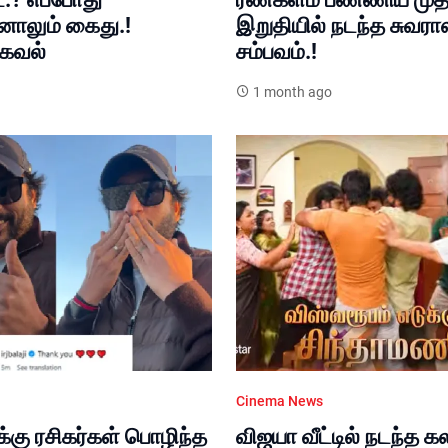
ாலும் கைது.!
இறுதியில் நடந்த சுவரா
தகவல்
சம்பவம்.!
1 month ago
Cinema News
்கு ரசிகர்கள் பொழிந்த
விஜயா வீட்டில் நடந்த க