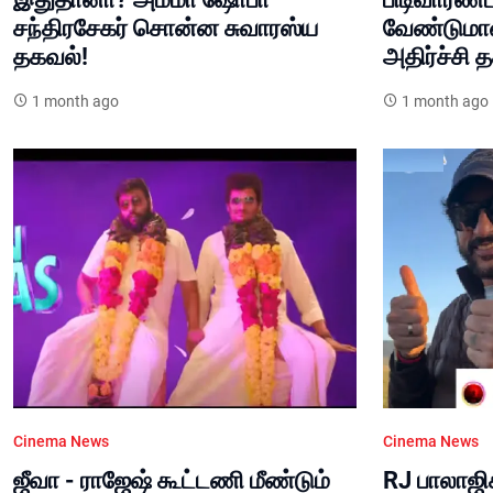
சந்திரசேகர் சொன்ன சுவாரஸ்ய
வேண்டுமான
தகவல்!
அதிர்ச்சி 
1 month ago
1 month ago
Cinema News
Cinema News
ஜீவா - ராஜேஷ் கூட்டணி மீண்டும்
RJ பாலாஜிக