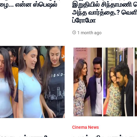
மழை... என்ன ஸ்பெஷல்
இறுதியில் சிந்தாமணி
அந்த வார்த்தை.? வெ
ப்ரோமோ
1 month ago
Cinema News