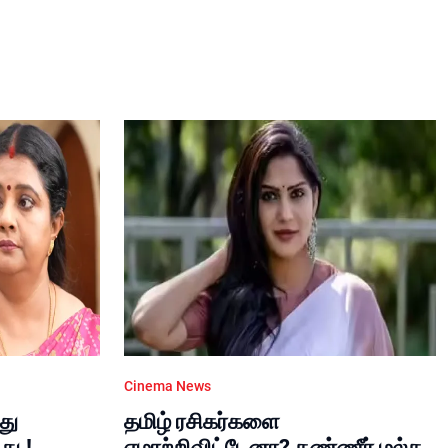
Cinema News
்து
தமிழ் ரசிகர்களை
ு.!
ஏமாற்றிவிட்டேனா? கண்ணீர் மல்க