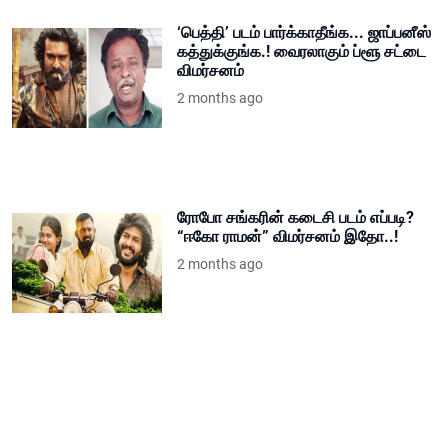
‘பெத்தி’ படம் பார்க்காதீங்க... ஜாப்பனீஸ்
கத்துக்குங்க.! வைரலாகும் ப்ளூ சட்டை
விமர்சனம்
2 months ago
ரோபோ சங்கரின் கடைசி படம் எப்படி?
“ஈகோ ராமன்” விமர்சனம் இதோ..!
2 months ago