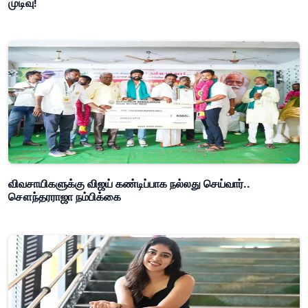
முடிவு!
விவசாயிகளுக்கு விஜய் கண்டிப்பாக நல்லது செய்வார்..
சௌந்தரராஜா நம்பிக்கை