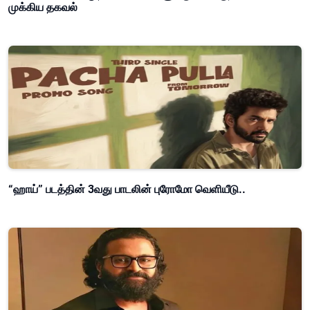
முக்கிய தகவல்
“ஹாய்” படத்தின் 3வது பாடலின் புரோமோ வெளியீடு..