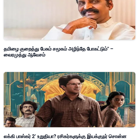
தமிழை குறைத்து பேசும் சமூகம் அழிந்தே போகட்டும்" –
வைரமுத்து ஆவேசம்
லக்கி பாஸ்கர் 2’ உறுதியா? ரசிகர்களுக்கு இயக்குநர் சொன்ன