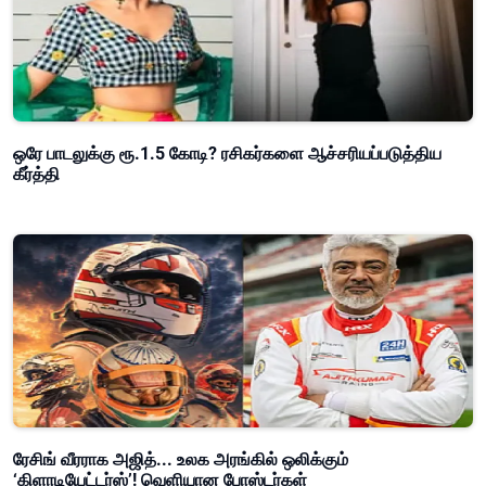
ஒரே பாடலுக்கு ரூ.1.5 கோடி? ரசிகர்களை ஆச்சரியப்படுத்திய
கீர்த்தி
ரேசிங் வீரராக அஜித்... உலக அரங்கில் ஒலிக்கும்
‘கிளாடியேட்டர்ஸ்’! வெளியான போஸ்டர்கள்