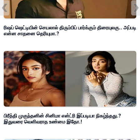
ரிஷப் ஷெட்டியின் செயலால் திரும்பிப் பார்க்கும் திரையுலகு.. அப்படி
என்ன சாதனை தெரியுமா.?
பிரீத்தி முகுந்தனின் சினிமா என்ட்ரி இப்படியா நிகழ்ந்தது.?
இதுவரை வெளிவராத உண்மை இதோ.!