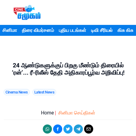
சினிமா
திரை விமர்சனம்
புதிய படங்கள்
டிவி சீரியல்
கிசு கிசு
24 ஆண்டுகளுக்குப் பிறகு மீண்டும் திரையில்
‘ரன்’... ரீ-ரிலீஸ் தேதி அதிகாரப்பூர்வ அறிவிப்பு!
Cinema News
Latest News
Home
சினிமா செய்திகள்