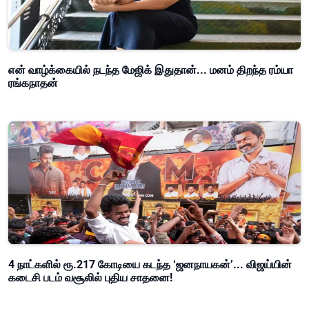
என் வாழ்க்கையில் நடந்த மேஜிக் இதுதான்... மனம் திறந்த ரம்யா
ரங்கநாதன்
4 நாட்களில் ரூ.217 கோடியை கடந்த ‘ஜனநாயகன்’... விஜய்யின்
கடைசி படம் வசூலில் புதிய சாதனை!