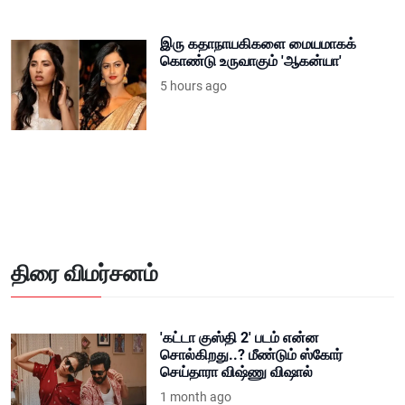
இரு கதாநாயகிகளை மையமாகக்
கொண்டு உருவாகும் 'ஆகன்யா'
5 hours ago
திரை விமர்சனம்
'கட்டா குஸ்தி 2' படம் என்ன
சொல்கிறது..? மீண்டும் ஸ்கோர்
செய்தாரா விஷ்ணு விஷால்
1 month ago