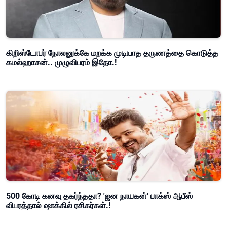
கிறிஸ்டோபர் நோலனுக்கே மறக்க முடியாத தருணத்தை கொடுத்த
கமல்ஹாசன்.. முழுவிபரம் இதோ.!
500 கோடி கனவு தகர்ந்ததா? 'ஜன நாயகன்' பாக்ஸ் ஆபீஸ்
விபரத்தால் ஷாக்கில் ரசிகர்கள்.!