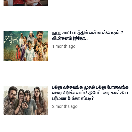
நூறு சாமி படத்தில் என்ன ஸ்பெஷல்.?
விமர்சனம் இதோ..
1 month ago
பல்லு வச்சவங்க முதல் பல்லு போனவங்க
வரை சிரிக்கலாம்.! தியேட்டரை கலக்கிய
பரிமளா & கோ எப்படி?
2 months ago