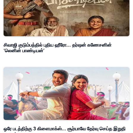
சிவாஜி குடும்பத்தில் புதிய ஹீரோ... தர்ஷன் கணேசனின்
‘லெனின் பாண்டியன்’
ஒரே படத்திற்கு 3 கிளைமாக்ஸ்... சூர்யாவே தேர்வு செய்த இறுதி