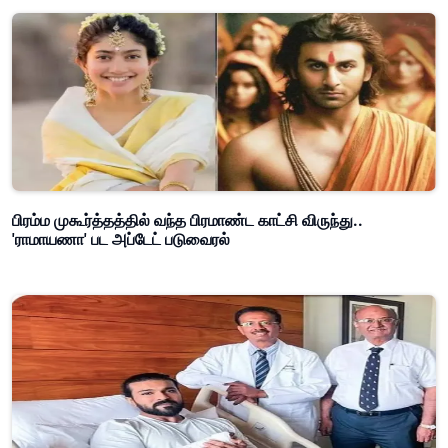
பிரம்ம முகூர்த்தத்தில் வந்த பிரமாண்ட காட்சி விருந்து..
'ராமாயணா' பட அப்டேட் படுவைரல்