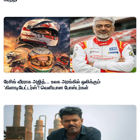
ரேசிங் வீரராக அஜித்... உலக அரங்கில் ஒலிக்கும்
‘கிளாடியேட்டர்ஸ்’! வெளியான போஸ்டர்கள்