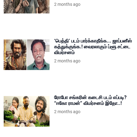
2 months ago
‘பெத்தி’ படம் பார்க்காதீங்க... ஜாப்பனீஸ்
கத்துக்குங்க.! வைரலாகும் ப்ளூ சட்டை
விமர்சனம்
2 months ago
ரோபோ சங்கரின் கடைசி படம் எப்படி?
“ஈகோ ராமன்” விமர்சனம் இதோ..!
2 months ago