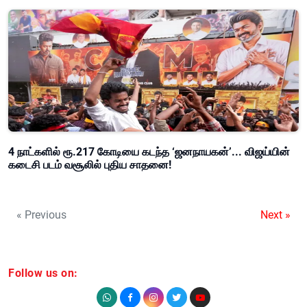
4 நாட்களில் ரூ.217 கோடியை கடந்த ‘ஜனநாயகன்’... விஜய்யின்
கடைசி படம் வசூலில் புதிய சாதனை!
« Previous
Next »
Follow us on: