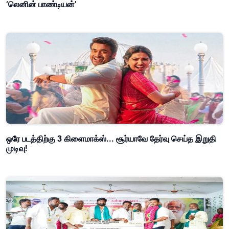
‘லெனின் பாண்டியன்’
ஒரே படத்திற்கு 3 கிளைமாக்ஸ்... சூர்யாவே தேர்வு செய்த இறுதி
முடிவு!