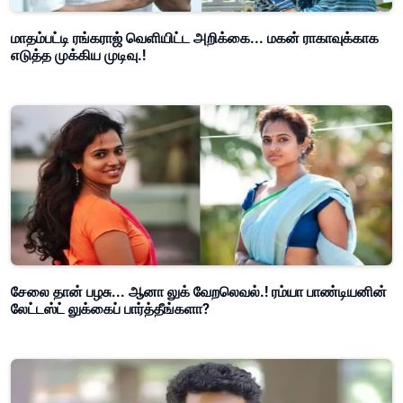
மாதம்பட்டி ரங்கராஜ் வெளியிட்ட அறிக்கை... மகன் ராகாவுக்காக
எடுத்த முக்கிய முடிவு.!
சேலை தான் பழசு... ஆனா லுக் வேறலெவல்.! ரம்யா பாண்டியனின்
லேட்டஸ்ட் லுக்கைப் பார்த்தீங்களா?