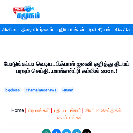
சினிமா
திரை விமர்சனம்
புதிய படங்கள்
டிவி சீரியல்
கிசு கிசு
போடுங்கப்பா வெடிய..பிக்பாஸ் ஜனனி குறித்து தீயாய்
பரவும் செய்தி..மாஸ்என்ட்ரி கம்மிங் soon.!
biggboss
cinema latest news
jenany
Home
பிரபலங்கள்
புதிய படங்கள்
சினிமா செய்திகள்
புகைப்படங்கள்