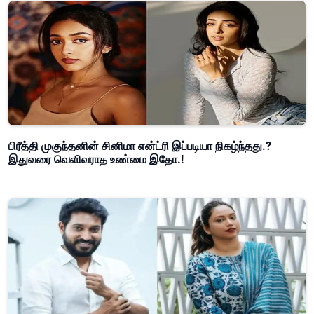
பிரீத்தி முகுந்தனின் சினிமா என்ட்ரி இப்படியா நிகழ்ந்தது.?
இதுவரை வெளிவராத உண்மை இதோ.!