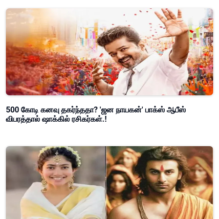
500 கோடி கனவு தகர்ந்ததா? 'ஜன நாயகன்' பாக்ஸ் ஆபீஸ்
விபரத்தால் ஷாக்கில் ரசிகர்கள்.!