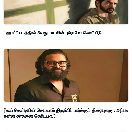
“ஹாய்” படத்தின் 3வது பாடலின் புரோமோ வெளியீடு..
ரிஷப் ஷெட்டியின் செயலால் திரும்பிப் பார்க்கும் திரையுலகு.. அப்படி
என்ன சாதனை தெரியுமா.?