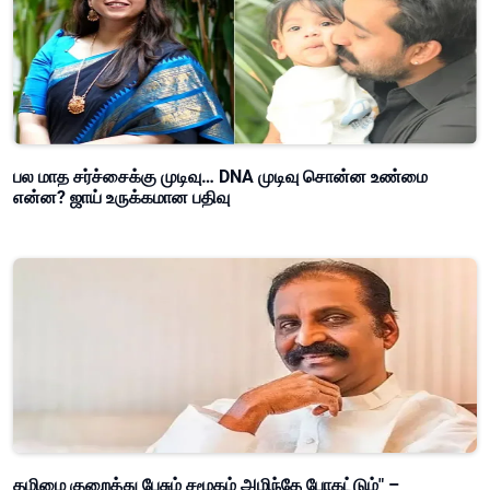
பல மாத சர்ச்சைக்கு முடிவு… DNA முடிவு சொன்ன உண்மை
என்ன? ஜாய் உருக்கமான பதிவு
தமிழை குறைத்து பேசும் சமூகம் அழிந்தே போகட்டும்" –