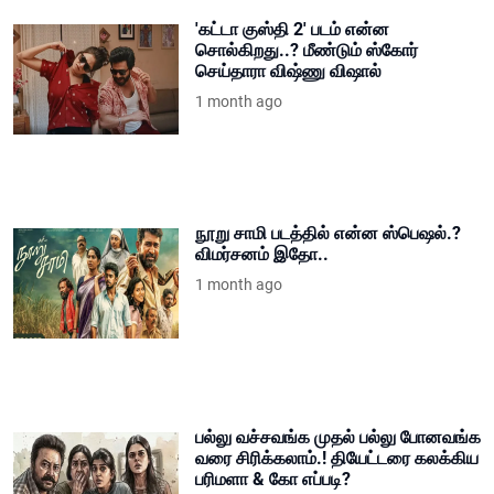
'கட்டா குஸ்தி 2' படம் என்ன
சொல்கிறது..? மீண்டும் ஸ்கோர்
செய்தாரா விஷ்ணு விஷால்
1 month ago
நூறு சாமி படத்தில் என்ன ஸ்பெஷல்.?
விமர்சனம் இதோ..
1 month ago
பல்லு வச்சவங்க முதல் பல்லு போனவங்க
வரை சிரிக்கலாம்.! தியேட்டரை கலக்கிய
பரிமளா & கோ எப்படி?