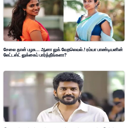
சேலை தான் பழசு... ஆனா லுக் வேறலெவல்.! ரம்யா பாண்டியனின்
லேட்டஸ்ட் லுக்கைப் பார்த்தீங்களா?