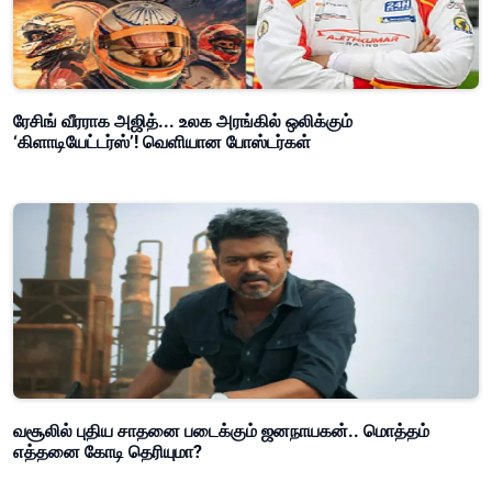
ரேசிங் வீரராக அஜித்... உலக அரங்கில் ஒலிக்கும்
‘கிளாடியேட்டர்ஸ்’! வெளியான போஸ்டர்கள்
வசூலில் புதிய சாதனை படைக்கும் ஜனநாயகன்.. மொத்தம்
எத்தனை கோடி தெரியுமா?