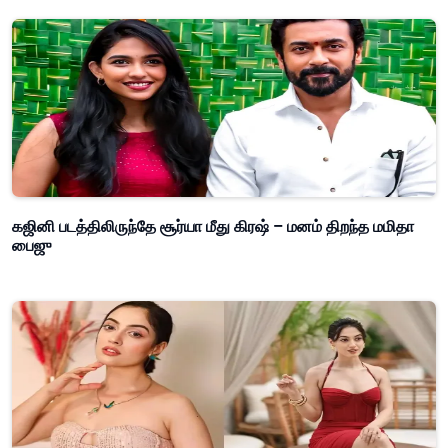
கஜினி படத்திலிருந்தே சூர்யா மீது கிரஷ் – மனம் திறந்த மமிதா
பைஜு