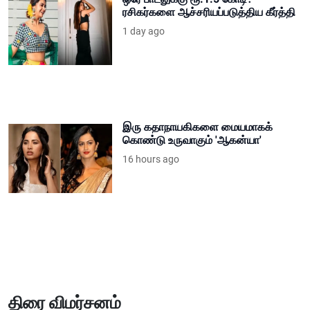
ரசிகர்களை ஆச்சரியப்படுத்திய கீர்த்தி
1 day ago
இரு கதாநாயகிகளை மையமாகக்
கொண்டு உருவாகும் 'ஆகன்யா'
16 hours ago
திரை விமர்சனம்