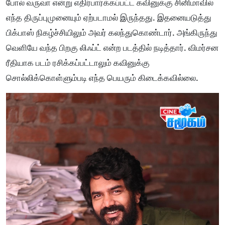
போல் வருவா என்று எதிர்பார்க்கப்பட்ட கவினுக்கு சினிமாவில்
எந்த திருப்புமுனையும் ஏற்படாமல் இருந்தது. இதனையடுத்து
பிக்பாஸ் நிகழ்ச்சியிலும் அவர் கலந்துகொண்டார். அங்கிருந்து
வெளியே வந்த பிறகு லிஃப்ட் என்ற படத்தில் நடித்தார். விமர்சன
ரீதியாக படம் ரசிக்கப்பட்டாலும் கவினுக்கு
சொல்லிக்கொள்ளும்படி எந்த பெயரும் கிடைக்கவில்லை.