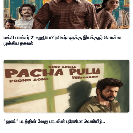
லக்கி பாஸ்கர் 2’ உறுதியா? ரசிகர்களுக்கு இயக்குநர் சொன்ன
முக்கிய தகவல்
“ஹாய்” படத்தின் 3வது பாடலின் புரோமோ வெளியீடு..