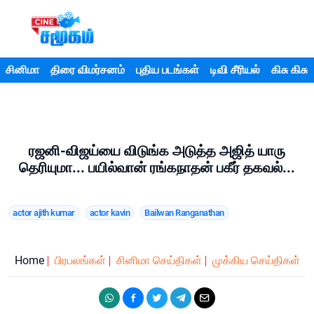
சினிமா
திரை விமர்சனம்
புதிய படங்கள்
டிவி சீரியல்
கிசு கிசு
ரஜனி-விஜய்யை விடுங்க அடுத்த அஜித் யாரு
தெரியுமா... பயில்வான் ரங்கநாதன் பகீர் தகவல்...
actor ajith kumar
actor kavin
Bailwan Ranganathan
Home
பிரபலங்கள்
சினிமா செய்திகள்
முக்கிய செய்திகள்