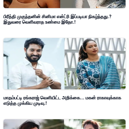
பிரீத்தி முகுந்தனின் சினிமா என்ட்ரி இப்படியா நிகழ்ந்தது.?
இதுவரை வெளிவராத உண்மை இதோ.!
மாதம்பட்டி ரங்கராஜ் வெளியிட்ட அறிக்கை... மகன் ராகாவுக்காக
எடுத்த முக்கிய முடிவு.!