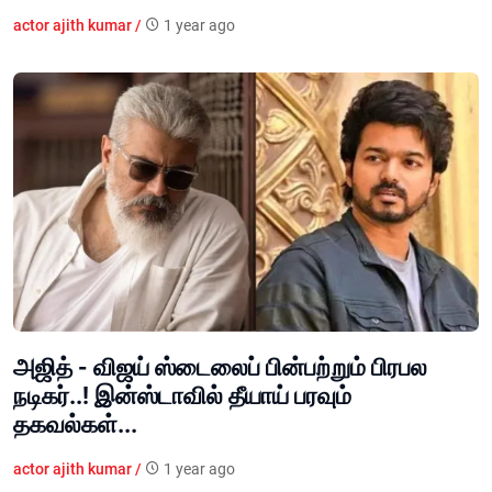
actor ajith kumar /
1 year ago
அஜித் - விஜய் ஸ்டைலைப் பின்பற்றும் பிரபல
நடிகர்..! இன்ஸ்டாவில் தீயாய் பரவும்
தகவல்கள்...
actor ajith kumar /
1 year ago