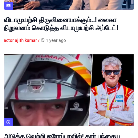
விடாமுயற்சி திருவினையாக்கும்..! லைகா
நிறுவனம் கொடுத்த விடாமுயற்சி அப்டேட்!
actor ajith kumar /
1 year ago
அடுத்த வெற்றி ஐரோப்பாவில்! கார் பந்தைய