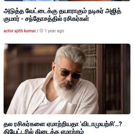
அடுத்த வேட்டைக்கு தயாராகும் நடிகர் அஜித்
குமார் - சந்தோசத்தில் ரசிகர்கள்
actor ajith kumar /
1 year ago
தல ரசிகர்களை ஏமாற்றியதா 'விடாமுயற்சி'..?
தியேட்டரில் கிடைத்த ஏமாற்றம்