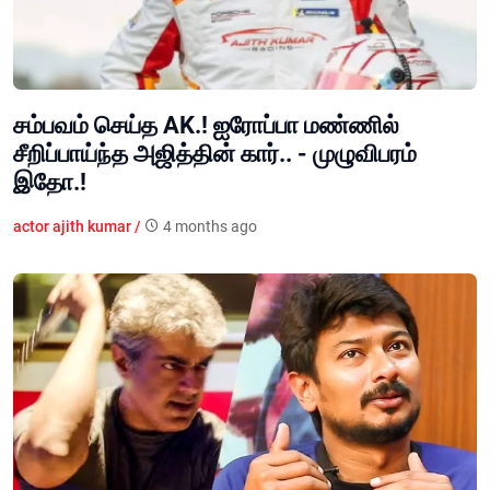
சம்பவம் செய்த AK.! ஐரோப்பா மண்ணில்
சீறிப்பாய்ந்த அஜித்தின் கார்.. - முழுவிபரம்
இதோ.!
actor ajith kumar /
4 months ago