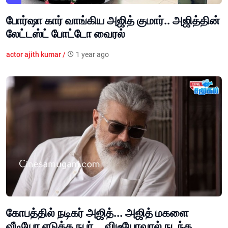
போர்ஷா கார் வாங்கிய அஜித் குமார்.. அஜித்தின்
லேட்டஸ்ட் போட்டோ வைரல்
actor ajith kumar /
1 year ago
கோபத்தில் நடிகர் அஜித்... அஜித் மகளை
வீடியோ எடுத்த நபர்... விடீயோவால் நடந்த