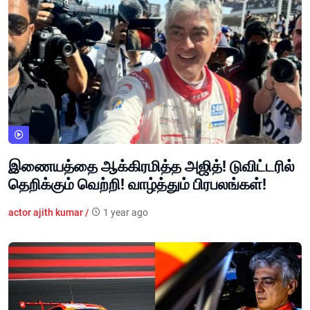
இணையத்தை ஆக்கிரமித்த அஜித்! டுவிட்டரில்
தெறிக்கும் வெற்றி! வாழ்த்தும் பிரபலங்கள்!
actor ajith kumar /
1 year ago