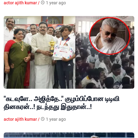
actor ajith kumar /
1 year ago
"கடவுளே.. அஜித்தே.." குழம்பிப்போன டிடிவி
தினகரன்..! நடந்தது இதுதான்..!
actor ajith kumar /
1 year ago