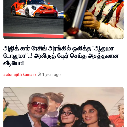
அஜித் கார் ரேசிங் அரங்கில் ஒலித்த "ஆலுமா
டோலுமா"..! அனிருத் ஷேர் செய்த அசத்தலான
வீடியோ!
actor ajith kumar /
1 year ago