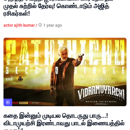
முதல் சுற்றில் தேர்வு! கொண்டாடும் அஜித்
ரசிகர்கள்!
actor ajith kumar /
1 year ago
கதை இன்னும் முடியல தொடருது பாரு...!
விடாமுயற்சி இரண்டாவது பாடல் இணையத்தில்