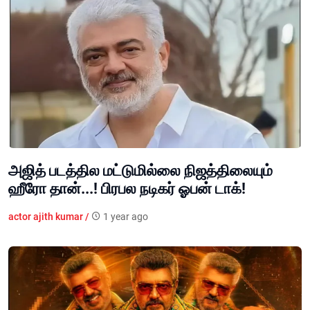
அஜித் படத்தில மட்டுமில்லை நிஜத்திலையும்
ஹீரோ தான்...! பிரபல நடிகர் ஓபன் டாக்!
actor ajith kumar /
1 year ago